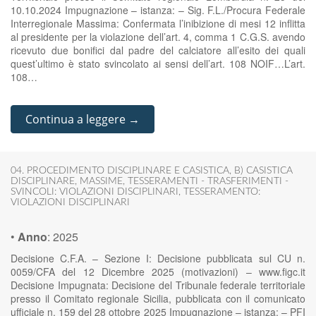
10.10.2024 Impugnazione – istanza: – Sig. F.L./Procura Federale
Interregionale Massima: Confermata l’inibizione di mesi 12 inflitta
al presidente per la violazione dell’art. 4, comma 1 C.G.S. avendo
ricevuto due bonifici dal padre del calciatore all’esito dei quali
quest’ultimo è stato svincolato ai sensi dell’art. 108 NOIF…L’art.
108…
Continua a leggere →
04. PROCEDIMENTO DISCIPLINARE E CASISTICA
,
B) CASISTICA
DISCIPLINARE
,
MASSIME
,
TESSERAMENTI - TRASFERIMENTI -
SVINCOLI: VIOLAZIONI DISCIPLINARI
,
TESSERAMENTO:
VIOLAZIONI DISCIPLINARI
•
Anno
:
2025
Decisione C.F.A. – Sezione I: Decisione pubblicata sul CU n.
0059/CFA del 12 Dicembre 2025 (motivazioni) – www.figc.it
Decisione Impugnata: Decisione del Tribunale federale territoriale
presso il Comitato regionale Sicilia, pubblicata con il comunicato
ufficiale n. 159 del 28 ottobre 2025 Impugnazione – istanza: – PFI