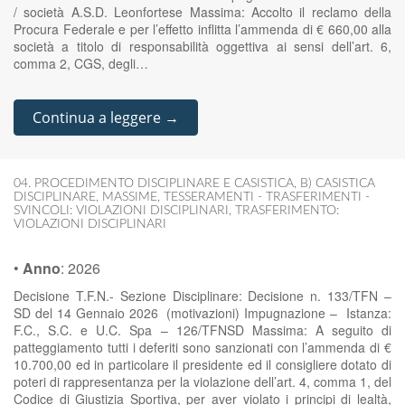
/ società A.S.D. Leonfortese Massima: Accolto il reclamo della
Procura Federale e per l’effetto inflitta l’ammenda di € 660,00 alla
società a titolo di responsabilità oggettiva ai sensi dell’art. 6,
comma 2, CGS, degli…
Continua a leggere →
04. PROCEDIMENTO DISCIPLINARE E CASISTICA
,
B) CASISTICA
DISCIPLINARE
,
MASSIME
,
TESSERAMENTI - TRASFERIMENTI -
SVINCOLI: VIOLAZIONI DISCIPLINARI
,
TRASFERIMENTO:
VIOLAZIONI DISCIPLINARI
•
Anno
:
2026
Decisione T.F.N.- Sezione Disciplinare: Decisione n. 133/TFN –
SD del 14 Gennaio 2026 (motivazioni) Impugnazione – Istanza:
F.C., S.C. e U.C. Spa – 126/TFNSD Massima: A seguito di
patteggiamento tutti i deferiti sono sanzionati con l’ammenda di €
10.700,00 ed in particolare il presidente ed il consigliere dotato di
poteri di rappresentanza per la violazione dell’art. 4, comma 1, del
Codice di Giustizia Sportiva, per aver violato i principi di lealtà,