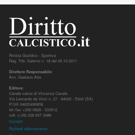
Rivista Giuridico - Sportiva
Reg. Trib. Salerno n. 18 del 05.10.2011
Direttore Responsabile
:
Avv. Gaetano Aita
Editore
:
Canale calcio di Vincenza Canale
Via Leonardo da Vinci n. 27 - 84025 - Eboli (SA)
P.IVA 04620490658
tel./fax +(39) 0828 - 333512
cell. (+39) 328 637 3486
Contatti
Richiedi abbonamento