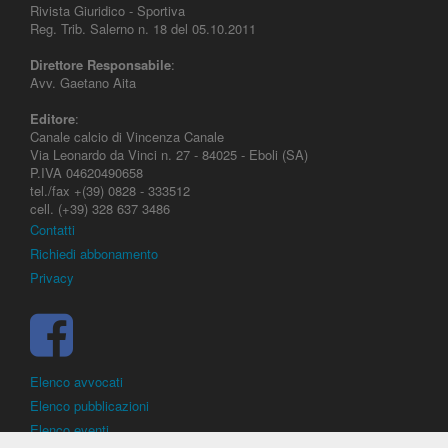
Rivista Giuridico - Sportiva
Reg. Trib. Salerno n. 18 del 05.10.2011
Direttore Responsabile
:
Avv. Gaetano Aita
Editore
:
Canale calcio di Vincenza Canale
Via Leonardo da Vinci n. 27 - 84025 - Eboli (SA)
P.IVA 04620490658
tel./fax +(39) 0828 - 333512
cell. (+39) 328 637 3486
Contatti
Richiedi abbonamento
Privacy
Elenco avvocati
Elenco pubblicazioni
Elenco eventi