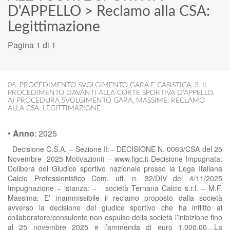
D'APPELLO
>
Reclamo alla CSA:
Legittimazione
Pagina 1 di 1
05. PROCEDIMENTO SVOLGIMENTO GARA E CASISTICA
,
3. IL
PROCEDIMENTO DAVANTI ALLA CORTE SPORTIVA D'APPELLO
,
A) PROCEDURA SVOLGIMENTO GARA
,
MASSIME
,
RECLAMO
ALLA CSA: LEGITTIMAZIONE
•
Anno
:
2025
Decisione C.S.A. – Sezione II:– DECISIONE N. 0063/CSA del 25
Novembre 2025 Motivazioni) – www.figc.it Decisione Impugnata:
Delibera del Giudice sportivo nazionale presso la Lega Italiana
Calcio Professionistico Com. uff. n. 32/DIV del 4/11/2025
Impugnazione – istanza: – società Ternana Calcio s.r.l. – M.F.
Massima: E’ inammissibile il reclamo proposto dalla società
avverso la decisione del giudice sportivo che ha inflitto al
collaboratore/consulente non espulso della società l’inibizione fino
al 25 novembre 2025 e l’ammenda di euro 1.000,00…La