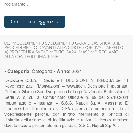
reclamante…
Continua a leggere →
05. PROCEDIMENTO SVOLGIMENTO GARA E CASISTICA
,
3. IL
PROCEDIMENTO DAVANTI ALLA CORTE SPORTIVA D'APPELLO
,
A) PROCEDURA SVOLGIMENTO GARA
,
MASSIME
,
RECLAMO
ALLA CSA: LEGITTIMAZIONE
•
Categoria
:
Categoria
•
Anno
:
2021
Decisione C.S.A. – Sezione I: DECISIONE N. 064/CSA del 11
Novembre 2021 (Motivazioni) – www.figc.it Decisione Impugnata:
Delibera Giudice Sportivo presso la Lega Nazionale Professionisti
Serie A, di cui al Comunicato Ufficiale n. 69 del 25.10.2021
Impugnazione – istanza: – S.S.C. Napoli S.p.A. Massima: E’
inammissibile il reclamo alla CSA avverso l’ammenda inflitta al
vicepresidente perché, con mirato riferimento ai principi di
titolarità dell’azione e di legittimazione attiva, il ricorso avrebbe
dovuto essere presentato non già dalla S.S.C. Napoli S.p.A.…