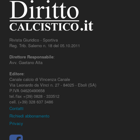
Rivista Giuridico - Sportiva
Reg. Trib. Salerno n. 18 del 05.10.2011
Direttore Responsabile
:
Avv. Gaetano Aita
Editore
:
Canale calcio di Vincenza Canale
Via Leonardo da Vinci n. 27 - 84025 - Eboli (SA)
P.IVA 04620490658
tel./fax +(39) 0828 - 333512
cell. (+39) 328 637 3486
Contatti
Richiedi abbonamento
Privacy