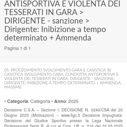
ANTISPORTIVA E VIOLENTA DEI
TESSERATI IN GARA
>
DIRIGENTE - sanzione
>
Dirigente: Inibizione a tempo
determinato + Ammenda
Pagina 1 di 1
05. PROCEDIMENTO SVOLGIMENTO GARA E CASISTICA
,
B)
CASISTICA SVOLGIMENTO GARA
,
CONDOTTA ANTISPORTIVA E
VIOLENTA DEI TESSERATI IN GARA
,
DIRIGENTE - SANZIONE
,
DIRIGENTE: INIBIZIONE A TEMPO DETERMINATO + AMMENDA
,
MASSIME
•
Categoria
:
Categoria
•
Anno
:
2025
Decisione C.S.A. – Sezione I: DECISIONE N. 0240/CSA del 20
Giugno 2025 (Motivazioni) – www.figc.it Decisione Impugnata:
Decisione del Giudice Sportivo presso la Lega Nazionale
Professionisti Serie B, di cui al Com. Uff. n. 216 del 22.05.2025