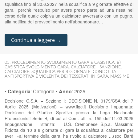
squalifica fino al 30.6.2027 nella squalifica a 9 giornate effettive di
gara perchè “espulso per avere preso parte ad una rissa nel
corso della quale colpiva un calciatore avversario con un pugno,
alla notifica del provvedimento nell’abbandonare…
Continua a leggere →
05. PROCEDIMENTO SVOLGIMENTO GARA E CASISTICA
,
B)
CASISTICA SVOLGIMENTO GARA
,
CALCIATORE - SANZIONE
,
CALCIATORE: SQUALIFICA PER 8 GIORNATE
,
CONDOTTA
ANTISPORTIVA E VIOLENTA DEI TESSERATI IN GARA
,
MASSIME
•
Categoria
:
Categoria
•
Anno
:
2025
Decisione C.S.A. – Sezione I: DECISIONE N. 0179/CSA del 7
Aprile 2025 (Motivazioni) – www.figc.it Decisione Impugnata:
Decisione del Giudice Sportivo presso la Lega Nazionale
Professionisti Serie B, di cui al Com. uff. n. 155 dell’11.03.2025
Impugnazione – istanza: – U.S. Cremonese S.p.a. Massima:
Ridotta da 10 a 8 giornate di gara la squalifica al calciatore per
aver «al termine della gara, ha rivolto al calciatore …(soc. Bari)