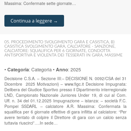
Massima: Confermate sette giornate…
Continua a leggere →
05. PROCEDIMENTO SVOLGIMENTO GARA E CASISTICA
,
B)
CASISTICA SVOLGIMENTO GARA
,
CALCIATORE - SANZIONE
,
CALCIATORE: SQUALIFICA PER 6 GIORNATE
,
CONDOTTA
ANTISPORTIVA E VIOLENTA DEI TESSERATI IN GARA
,
MASSIME
•
Categoria
:
Categoria
•
Anno
:
2025
Decisione C.S.A. – Sezione III:– DECISIONE N. 0092/CSA del 31
Dicembre 2025 Motivazioni) – www.figc.it Decisione Impugnata:
Delibera del Giudice Sportivo presso il Dipartimento interregionale
LND, Campionato Nazionale Juniores Under 19, di cui al Com.
Uff. n. 34 del 01.12.2025 Impugnazione – istanza: – società F.C.
Pompei SSDARL – calciatore A.R. Massima: Confermata la
squalifica per 6 giornate effettive di gara inflitta al calciatore: “Per
avere tentato di colpire il Direttore di gara con un calcio senza
tuttavia riuscirci”….In sede…