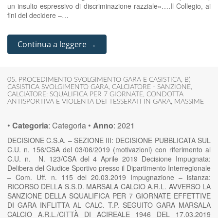
un insulto espressivo di discriminazione razziale»….Il Collegio, ai
fini del decidere –…
Continua a leggere →
05. PROCEDIMENTO SVOLGIMENTO GARA E CASISTICA
,
B)
CASISTICA SVOLGIMENTO GARA
,
CALCIATORE - SANZIONE
,
CALCIATORE: SQUALIFICA PER 7 GIORNATE
,
CONDOTTA
ANTISPORTIVA E VIOLENTA DEI TESSERATI IN GARA
,
MASSIME
•
Categoria
:
Categoria
•
Anno
:
2021
DECISIONE C.S.A. – SEZIONE III: DECISIONE PUBBLICATA SUL
C.U. n. 156/CSA del 03/06/2019 (motivazioni) con riferimento al
C.U. n. N. 123/CSA del 4 Aprile 2019 Decisione Impugnata:
Delibera del Giudice Sportivo presso il Dipartimento Interregionale
– Com. Uff. n. 115 del 20.03.2019 Impugnazione – istanza:
RICORSO DELLA S.S.D. MARSALA CALCIO A.R.L. AVVERSO LA
SANZIONE DELLA SQUALIFICA PER 7 GIORNATE EFFETTIVE
DI GARA INFLITTA AL CALC. T.P. SEGUITO GARA MARSALA
CALCIO A.R.L./CITTÀ DI ACIREALE 1946 DEL 17.03.2019