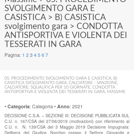
SVOLGIMENTO GARA E
CASISTICA
>
B) CASISTICA
svolgimento gara
>
CONDOTTA
ANTISPORTIVA E VIOLENTA DEI
TESSERATI IN GARA
Pagina:
1
2
3
4
5
6
7
05. PROCEDIMENTO SVOLGIMENTO GARA E CASISTICA
,
B)
CASISTICA SVOLGIMENTO GARA
,
CALCIATORE - SANZIONE
,
CALCIATORE: SQUALIFICA PER 10 GIORNATE
,
CONDOTTA
ANTISPORTIVA E VIOLENTA DEI TESSERATI IN GARA
,
MASSIME
•
Categoria
:
Categoria
•
Anno
:
2021
DECISIONE C.S.A. – SEZIONE III: DECISIONE PUBBLICATA SUL
C.U. n. 167/CSA del 27/06/2019 (motivazioni) con riferimento al
C.U. n. N. 139/CSA del 3 Maggio 2019 Decisione Impugnata:
Delibera del Giudice Sportivo presso il Settore Giovanile e