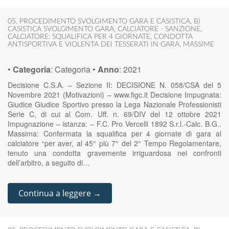
05. PROCEDIMENTO SVOLGIMENTO GARA E CASISTICA
,
B)
CASISTICA SVOLGIMENTO GARA
,
CALCIATORE - SANZIONE
,
CALCIATORE: SQUALIFICA PER 4 GIORNATE
,
CONDOTTA
ANTISPORTIVA E VIOLENTA DEI TESSERATI IN GARA
,
MASSIME
•
Categoria
:
Categoria
•
Anno
:
2021
Decisione C.S.A. – Sezione II: DECISIONE N. 058/CSA del 5
Novembre 2021 (Motivazioni) – www.figc.it Decisione Impugnata:
Giudice Giudice Sportivo presso la Lega Nazionale Professionisti
Serie C, di cui al Com. Uff. n. 69/DIV del 12 ottobre 2021
Impugnazione – istanza: – F.C. Pro Vercelli 1892 S.r.l.-Calc. B.G..
Massima: Confermata la squalifica per 4 giornate di gara al
calciatore “per aver, al 45° più 7° del 2° Tempo Regolamentare,
tenuto una condotta gravemente irriguardosa nei confronti
dell’arbitro, a seguito di…
Continua a leggere →