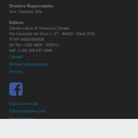
Direttore Responsabile
:
Avv. Gaetano Aita
Editore
:
Canale calcio di Vincenza Canale
Via Leonardo da Vinci n. 27 - 84025 - Eboli (SA)
P.IVA 04620490658
tel./fax +(39) 0828 - 333512
cell. (+39) 328 637 3486
Contatti
Richiedi abbonamento
Privacy
Elenco avvocati
Elenco pubblicazioni
Elenco eventi