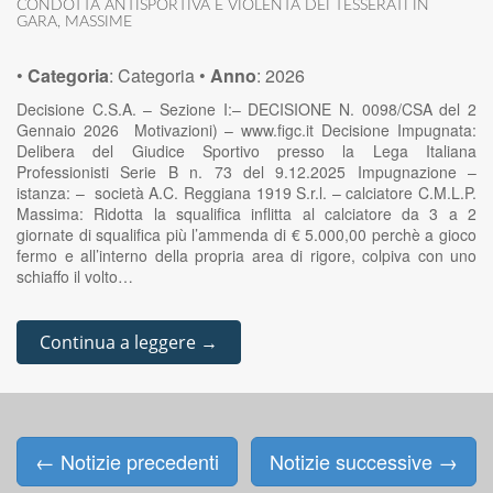
CONDOTTA ANTISPORTIVA E VIOLENTA DEI TESSERATI IN
GARA
,
MASSIME
•
Categoria
:
Categoria
•
Anno
:
2026
Decisione C.S.A. – Sezione I:– DECISIONE N. 0098/CSA del 2
Gennaio 2026 Motivazioni) – www.figc.it Decisione Impugnata:
Delibera del Giudice Sportivo presso la Lega Italiana
Professionisti Serie B n. 73 del 9.12.2025 Impugnazione –
istanza: – società A.C. Reggiana 1919 S.r.l. – calciatore C.M.L.P.
Massima: Ridotta la squalifica inflitta al calciatore da 3 a 2
giornate di squalifica più l’ammenda di € 5.000,00 perchè a gioco
fermo e all’interno della propria area di rigore, colpiva con uno
schiaffo il volto…
Continua a leggere →
←
Notizie precedenti
Notizie successive
→
Posts navigation