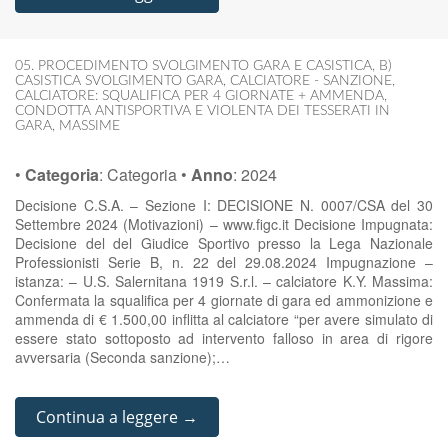
05. PROCEDIMENTO SVOLGIMENTO GARA E CASISTICA
,
B)
CASISTICA SVOLGIMENTO GARA
,
CALCIATORE - SANZIONE
,
CALCIATORE: SQUALIFICA PER 4 GIORNATE + AMMENDA
,
CONDOTTA ANTISPORTIVA E VIOLENTA DEI TESSERATI IN
GARA
,
MASSIME
•
Categoria
:
Categoria
•
Anno
:
2024
Decisione C.S.A. – Sezione I: DECISIONE N. 0007/CSA del 30
Settembre 2024 (Motivazioni) – www.figc.it Decisione Impugnata:
Decisione del del Giudice Sportivo presso la Lega Nazionale
Professionisti Serie B, n. 22 del 29.08.2024 Impugnazione –
istanza: – U.S. Salernitana 1919 S.r.l. – calciatore K.Y. Massima:
Confermata la squalifica per 4 giornate di gara ed ammonizione e
ammenda di € 1.500,00 inflitta al calciatore “per avere simulato di
essere stato sottoposto ad intervento falloso in area di rigore
avversaria (Seconda sanzione);…
Continua a leggere →