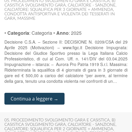
05. PROCEDIMENTO SVOLGIMENTO GARA E CASISTICA
,
B)
CASISTICA SVOLGIMENTO GARA
,
CALCIATORE - SANZIONE
,
CALCIATORE: SQUALIFICA PER 3 GIORNATE + AMMENDA
,
CONDOTTA ANTISPORTIVA E VIOLENTA DEI TESSERATI IN
GARA
,
MASSIME
•
Categoria
:
Categoria
•
Anno
:
2025
Decisione C.S.A. – Sezione II: DECISIONE N. 0209/CSA del 29
Aprile 2025 (Motivazioni) – www.figc.it Decisione Impugnata:
Decisione del Giudice Sportivo presso la Lega Italiana Calcio
Professionistico, di cui al Com. Uff. n. 141/DIV del 03.04.2025
Impugnazione – istanza: – Aurora Pro Patria 1919 S.r.l. Massima:
Rideterminata la squalifica di 4 giornate di gara in 3 giornate di
gare ed € 500,00 a carico del calciatore “per avere, al termine
della gara, tenuto una condotta violenta nei confronti di un…
Continua a leggere →
05. PROCEDIMENTO SVOLGIMENTO GARA E CASISTICA
,
B)
CASISTICA SVOLGIMENTO GARA
,
CALCIATORE - SANZIONE
,
CALCIATORE: SQUALIFICA PER 2 GIORNATE + AMMENDA
,