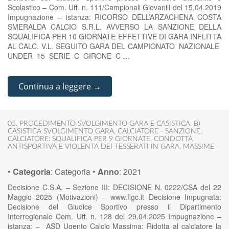
Scolastico – Com. Uff. n. 111/Campionali Giovanili del 15.04.2019
Impugnazione – istanza: RICORSO DELL’ARZACHENA COSTA
SMERALDA CALCIO S.R.L. AVVERSO LA SANZIONE DELLA
SQUALIFICA PER 10 GIORNATE EFFETTIVE DI GARA INFLITTA
AL CALC. V.L. SEGUITO GARA DEL CAMPIONATO NAZIONALE
UNDER 15 SERIE C GIRONE C …
Continua a leggere →
05. PROCEDIMENTO SVOLGIMENTO GARA E CASISTICA
,
B)
CASISTICA SVOLGIMENTO GARA
,
CALCIATORE - SANZIONE
,
CALCIATORE: SQUALIFICA PER 9 GIORNATE
,
CONDOTTA
ANTISPORTIVA E VIOLENTA DEI TESSERATI IN GARA
,
MASSIME
•
Categoria
:
Categoria
•
Anno
:
2021
Decisione C.S.A. – Sezione III: DECISIONE N. 0222/CSA del 22
Maggio 2025 (Motivazioni) – www.figc.it Decisione Impugnata:
Decisione del Giudice Sportivo presso il Dipartimento
Interregionale Com. Uff. n. 128 del 29.04.2025 Impugnazione –
istanza: – ASD Ugento Calcio Massima: Ridotta al calciatore la