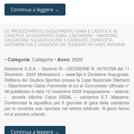
Continua a leggere →
05. PROCEDIMENTO SVOLGIMENTO GARA E CASISTICA
,
B)
CASISTICA SVOLGIMENTO GARA
,
CALCIATORE - SANZIONE
,
CALCIATORE: SQUALIFICA PER 5 GIORNATE
,
CONDOTTA
ANTISPORTIVA E VIOLENTA DEI TESSERATI IN GARA
,
MASSIME
•
Categoria
:
Categoria
•
Anno
:
2025
Decisione C.S.A. – Sezione III:– DECISIONE N. 0075/CSA del 11
Dicembre 2025 Motivazioni) – www.figc.it Decisione Impugnata:
Delibera del Giudice Sportivo presso la Lega Nazionale Dilettanti
– Dipartimento Calcio Femminile di cui al Comunicato Ufficiale n°
38 pubblicato in data 12 novembre 2025 Impugnazione – istanza:
– società Villorba Calcio SSDAL – calciatrice E.T. Massima:
Confermata la squalifica per 5 giornate di gara della calciatrice
per la condotta così riportata nel referto arbitrale: “A gioco fermo
mi si avvicina urlando…
Continua a leggere →