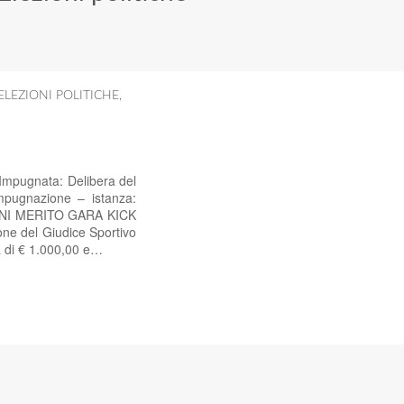
ELEZIONI POLITICHE
,
 Impugnata: Delibera del
mpugnazione – istanza:
NI MERITO GARA KICK
 del Giudice Sportivo
da di € 1.000,00 e…