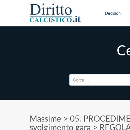
Skip to conten
Main menu
Decisioni
Ce
Ricerca per:
Massime
>
05. PROCEDIM
svolgimento gara
>
REGOLA