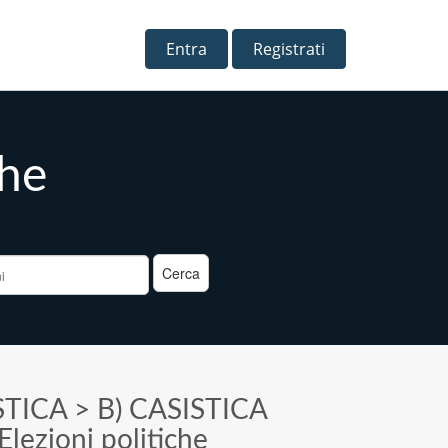
Entra
Registrati
che
a
STICA
>
B) CASISTICA
Elezioni politiche