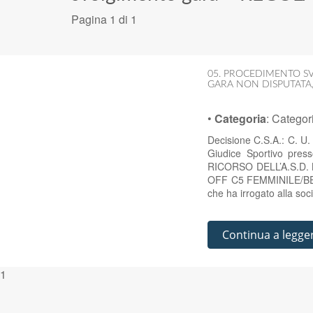
Pagina 1 di 1
05. PROCEDIMENTO SV
GARA NON DISPUTATA
•
Categoria
:
Categor
Decisione C.S.A.: C. U.
Giudice Sportivo pres
RICORSO DELL’A.S.D
OFF C5 FEMMINILE/BEL
che ha irrogato alla soc
Continua a legge
1