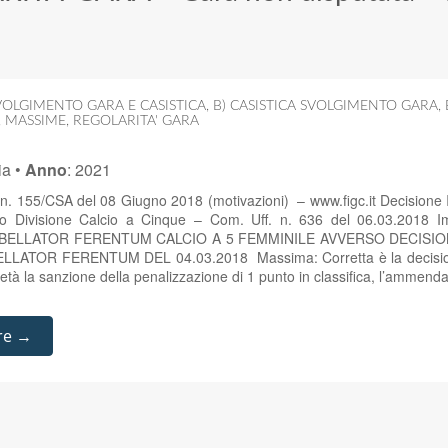
OLGIMENTO GARA E CASISTICA
,
B) CASISTICA SVOLGIMENTO GARA
,
,
MASSIME
,
REGOLARITA' GARA
ia
•
Anno
:
2021
 n. 155/CSA del 08 Giugno 2018 (motivazioni) – www.figc.it Decisione
so Divisione Calcio a Cinque – Com. Uff. n. 636 del 06.03.2018 I
. BELLATOR FERENTUM CALCIO A 5 FEMMINILE AVVERSO DECISIO
LATOR FERENTUM DEL 04.03.2018 Massima: Corretta è la decisione
ietà la sanzione della penalizzazione di 1 punto in classifica, l’ammen
re →