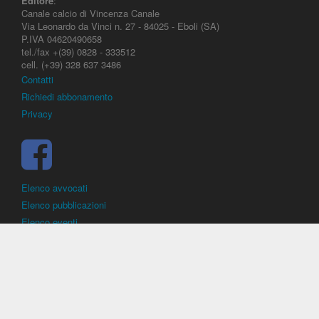
Editore
:
Canale calcio di Vincenza Canale
Via Leonardo da Vinci n. 27 - 84025 - Eboli (SA)
P.IVA 04620490658
tel./fax +(39) 0828 - 333512
cell. (+39) 328 637 3486
Contatti
Richiedi abbonamento
Privacy
Elenco avvocati
Elenco pubblicazioni
Elenco eventi
DirittoCalcistico.it
è il portale giuridico - normativo di riferimento per il
diritto sportivo. E' diretto alla società, al calciatore, all'agente
(procuratore), all'allenatore e contiene norme, regolamenti, decisioni,
sentenze e una banca dati di giurisprudenza di giustizia sportiva.