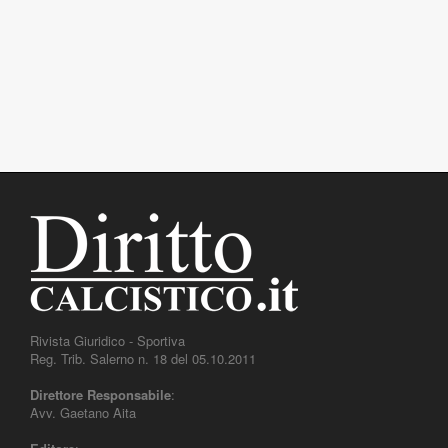
Rivista Giuridico - Sportiva
Reg. Trib. Salerno n. 18 del 05.10.2011
Direttore Responsabile
:
Avv. Gaetano Aita