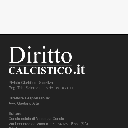
Rivista Giuridico - Sportiva
Reg. Trib. Salerno n. 18 del 05.10.2011
Direttore Responsabile
:
Avv. Gaetano Aita
Editore
:
Canale calcio di Vincenza Canale
Via Leonardo da Vinci n. 27 - 84025 - Eboli (SA)