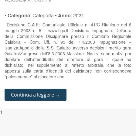
FOTOGRAFIA
,
MASSIME
•
Categoria
:
Categoria
•
Anno
:
2021
Decisione C.A.F.: Comunicato Ufficiale n. 41/C Riunione del 8
maggio 2003 n. 5 – www.figc.it Decisione impugnata: Delibera
della Commissione Disciplinare presso il Comitato Regionale
Calabria – Com. Uff. n. 95 del 7.4.2003 Impugnazione –
istanza:Appello della S.S. Galatro avverso decisioni merito gara
Galatro/Zungrese dell’8.3.2003 Massima: Non vi sono motivi per
dubitare dell’attendibilità del direttore di gara il quale ha
dichiarato, nel supplemento al referto arbitrale, che la foto
apposta sulla carta d’identità del calciatore non corrispondeva
“palesemente” al giocatore che…
Continua a leggere →
1