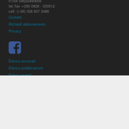
P.IVA 04620490658
tel./fax +(39) 0828 - 333512
cell. (+39) 328 637 3486
Contatti
Richiedi abbonamento
Privacy
Elenco avvocati
Elenco pubblicazioni
Elenco eventi
DirittoCalcistico.it
è il portale giuridico - normativo di riferimento per il
diritto sportivo. E' diretto alla società, al calciatore, all'agente
(procuratore), all'allenatore e contiene norme, regolamenti, decisioni,
sentenze e una banca dati di giurisprudenza di giustizia sportiva.
Contiene informazioni inerenti norme, decisioni, regolamenti, sentenze,
ricorsi. - Copyright © 2026
Dirittocalcistico.it