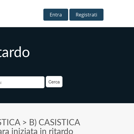
Entra
Registrati
itardo
a
STICA
>
B) CASISTICA
ra iniziata in ritardo