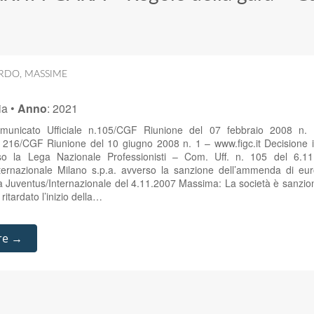
ARDO
,
MASSIME
ia
•
Anno
:
2021
municato Ufficiale n.105/CGF Riunione del 07 febbraio 2008 n. 
. 216/CGF Riunione del 10 giugno 2008 n. 1 – www.figc.it Decisione 
sso la Lega Nazionale Professionisti – Com. Uff. n. 105 del 6.1
nternazionale Milano s.p.a. avverso la sanzione dell’ammenda di euro 
a Juventus/Internazionale del 4.11.2007 Massima: La società è sanzi
ritardato l’inizio della…
re →