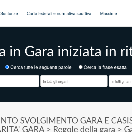
t
Sentenze
Carte federali e normativa sportiva
Massime
 in Gara iniziata in r
Cerca tutte le seguenti parole
Cerca la frase esatt
ENTO SVOLGIMENTO GARA E CASI
RITA' GARA
>
Regole della gara
>
Ga