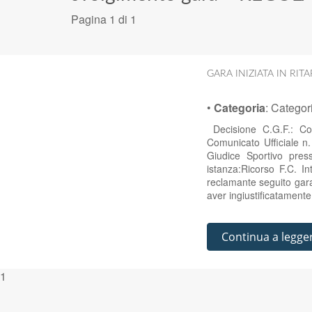
Pagina 1 di 1
GARA INIZIATA IN RIT
•
Categoria
:
Categor
Decisione C.G.F.: Co
Comunicato Ufficiale n
Giudice Sportivo pre
istanza:Ricorso F.C. I
reclamante seguito gar
aver ingiustificatamente 
Continua a legge
1