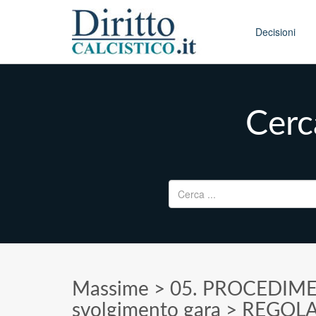
Skip to conten
Main menu
Decisioni
Cerca
Ricerca per:
Massime
>
05. PROCEDIM
svolgimento gara
>
REGOLA