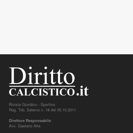
Rivista Giuridico - Sportiva
Reg. Trib. Salerno n. 18 del 05.10.2011
Direttore Responsabile
:
Avv. Gaetano Aita