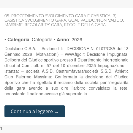
05. PROCEDIMENTO SVOLGIMENTO GARA E CASISTICA
,
B)
CASISTICA SVOLGIMENTO GARA
,
GOAL VALIDO/NON VALIDO
,
MASSIME
,
REGOLARITA' GARA
,
REGOLE DELLA GARA
•
Categoria
:
Categoria
•
Anno
:
2026
Decisione C.S.A. – Sezione III:– DECISIONE N. 0107/CSA del 13
Gennaio 2026 Motivazioni) – www.figc.it Decisione Impugnata:
Delibera del Giudice sportivo presso il Dipartimento interregionale
di cui al Com. uff. n. 57 del 10 dicembre 2025 Impugnazione –
istanza: – società A.S.D. Castrumfavara/società S.S.D. Athletic
Club Palermo Massima: Confermata la decisione del Giudice
Sportivo che ha rigettato il reclamo della società per irregolarità
della gara avendo a suo dire l’arbitro convalidato la rete,
nonostante il pallone avesse già superato la…
Continua a leggere →
1