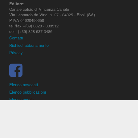
Editore
:
Canale calcio di Vincenza Canale
Via Leonardo da Vinci n. 27 - 84025 - Eboli (SA)
P.IVA 04620490658
tel./fax +(39) 0828 - 333512
cell. (+39) 328 637 3486
Contatti
Richiedi abbonamento
Privacy
Elenco avvocati
Elenco pubblicazioni
Elenco eventi
DirittoCalcistico.it
è il portale giuridico - normativo di riferimento per il
diritto sportivo. E' diretto alla società, al calciatore, all'agente
(procuratore), all'allenatore e contiene norme, regolamenti, decisioni,
sentenze e una banca dati di giurisprudenza di giustizia sportiva.