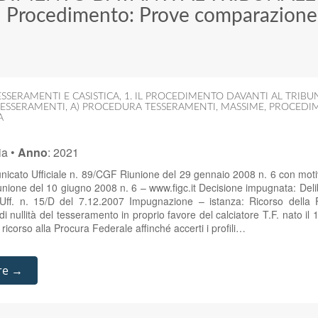
>
Procedimento: Prove comparazione
SSERAMENTI E CASISTICA
,
1. IL PROCEDIMENTO DAVANTI AL TRIBU
TESSERAMENTI
,
A) PROCEDURA TESSERAMENTI
,
MASSIME
,
PROCEDIM
A
ia
•
Anno
:
2021
nicato Ufficiale n. 89/CGF Riunione del 29 gennaio 2008 n. 6 con mot
unione del 10 giugno 2008 n. 6 – www.figc.it Decisione impugnata: De
ff. n. 15/D del 7.12.2007 Impugnazione – istanza: Ricorso della F
di nullità del tesseramento in proprio favore del calciatore T.F. nato 
l ricorso alla Procura Federale affinché accerti i profili…
re →