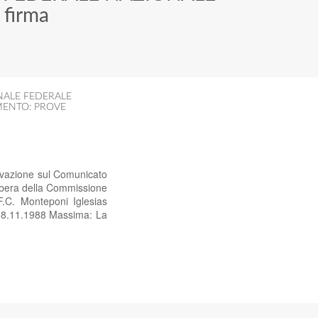
 firma
NALE FEDERALE
ENTO: PROVE
ivazione sul Comunicato
libera della Commissione
.C. Monteponi Iglesias
il 18.11.1988 Massima: La