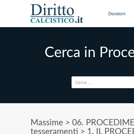
Skip to conten
Main menu
Decisioni
Cerca in Proc
Ricerca per:
Massime
>
06. PROCEDIME
tesseramenti
>
1. IL PROC