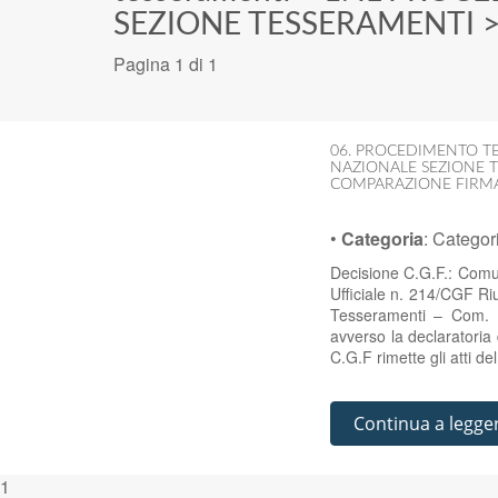
SEZIONE TESSERAMENTI
Pagina 1 di 1
06. PROCEDIMENTO TE
NAZIONALE SEZIONE 
COMPARAZIONE FIRM
•
Categoria
:
Categor
Decisione C.G.F.: Comu
Ufficiale n. 214/CGF Ri
Tesseramenti – Com. U
avverso la declaratoria 
C.G.F rimette gli atti de
Continua a legge
1