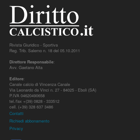
Rivista Giuridico - Sportiva
Reg. Trib. Salerno n. 18 del 05.10.2011
Direttore Responsabile
:
Avv. Gaetano Aita
Editore
:
Canale calcio di Vincenza Canale
Via Leonardo da Vinci n. 27 - 84025 - Eboli (SA)
P.IVA 04620490658
tel./fax +(39) 0828 - 333512
cell. (+39) 328 637 3486
Contatti
Richiedi abbonamento
Privacy