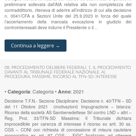
preliminare sollevata dall’AIA relativa alla non completezza del
contraddittorio, riteneva di aderire all’indirizzo di cui alla decisione
n. 0041/CFA a Sezioni Unite del 25.9.2023 in forza del quale
l’accertamento della mancata evocazione in giudizio dei
controinteressati deve indurre il Presidente o il…
Continua a leggere →
08. PROCEDIMENTO DELIBERE FEDERALI
,
1. IL PROCEDIMENTO
DAVANTI AL TRIBUNALE FEDERALE NAZIONALE
,
A)
PROCEDURA
,
MASSIME
,
RICORSO AL TFN-SD: INTERESSE
•
Categoria
:
Categoria
•
Anno
:
2021
Decisione T.F.N.- Sezione Disciplinare: Decisione n. 40/TFN – SD
del 11 Ottobre 2021 (motivazioni) Impugnazione – Istanza:
Ricorso della società AS Sambenedettese Srl contro LND + altri –
Reg. Prot. 33/TFN-SD Massima: Il Tribunale dichiara
improcedibile per carenza di interesse il ricorso ex artt. 30 ss.
CGS – CONI con richiesta di concessione di misura cautelare
monocratica ex art. 97 CGS – FIGC finalizzato ad ottenere