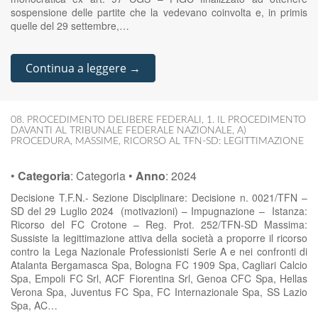
sospensione delle partite che la vedevano coinvolta e, in primis
quelle del 29 settembre,…
Continua a leggere →
08. PROCEDIMENTO DELIBERE FEDERALI
,
1. IL PROCEDIMENTO
DAVANTI AL TRIBUNALE FEDERALE NAZIONALE
,
A)
PROCEDURA
,
MASSIME
,
RICORSO AL TFN-SD: LEGITTIMAZIONE
•
Categoria
:
Categoria
•
Anno
:
2024
Decisione T.F.N.- Sezione Disciplinare: Decisione n. 0021/TFN –
SD del 29 Luglio 2024 (motivazioni) – Impugnazione – Istanza:
Ricorso del FC Crotone – Reg. Prot. 252/TFN-SD Massima:
Sussiste la legittimazione attiva della società a proporre il ricorso
contro la Lega Nazionale Professionisti Serie A e nei confronti di
Atalanta Bergamasca Spa, Bologna FC 1909 Spa, Cagliari Calcio
Spa, Empoli FC Srl, ACF Fiorentina Srl, Genoa CFC Spa, Hellas
Verona Spa, Juventus FC Spa, FC Internazionale Spa, SS Lazio
Spa, AC…