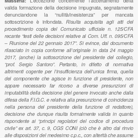
Massima:
L’eccezione concernente
l’accertamento
della
valida
formazione
della
decisione
impugnata,
segnatamente
denunciandone
la
“nullità/inesistenza”
per
mancata
sottoscrizione è infondata.
R
isulta
acquisita
agli
atti
del
procedimento
copia
del
Comunicato
ufficiale
n.
125/CFA
recante
“testi
delle
decisioni
relative
al
Com.
Uff.
n.
095/CFA
–
Riunione
del
22
gennaio
2017”.
Si
evince,
dal
documento
rilasciato
in
copia
conforme
all’originale
in
data
24
maggio
2017,
(anche)
la
sottoscrizione
del
presidente
del
collegio,
“prof.
Sergio
Santoro”.
Pertanto,
in
difetto
di
normativa
altrimenti
cogente
per
l’insufficienza
dell’unica
firma,
quella
del
componente
che
agisce
in
funzione
di
presidente,
non
appare
necessario
far
ricorso
a
diverse
presunzioni
di
imputabilità
della
decisione
(del
genere
invocato
anche
dalla
difesa
della
F.I.G.C.
e
relativa
alla
presunzione
di
coincidenza
nella
persona
del
presidente
della
funzione
di
redattore),
decisione
che
dunque
risulta
formalmente
valida
in
quanto
rispondente
ai
“principi
regolatori
del
codice
di
procedura
civile”
ex
art.
37,
c.
9,
CGS
CONI
(ciò
che
è
altro
dal
rinvio
alle
disposizioni
del
medesimo
c.p.c.,
con
alterità
che
assume