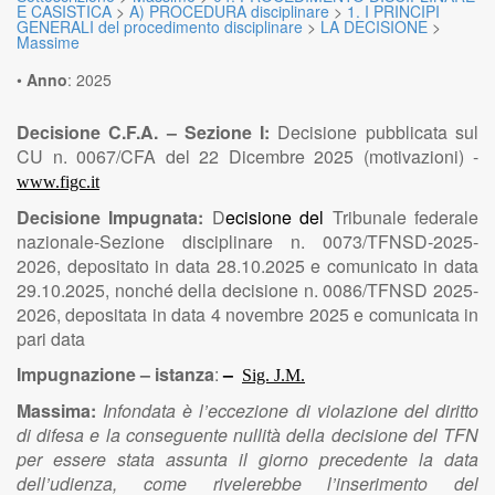
E CASISTICA
>
A) PROCEDURA disciplinare
>
1. I PRINCIPI
GENERALI del procedimento disciplinare
>
LA DECISIONE
>
Massime
•
Anno
:
2025
Decisione C.F.A. – Sezione I:
Decisione pubblicata sul
CU n. 0067/CFA del 22 Dicembre 2025 (motivazioni) -
www.figc.it
Decisione Impugnata:
D
ecisione del
Tribunale federale
nazionale-Sezione disciplinare n. 0073/TFNSD-2025-
2026, depositato in data 28.10.2025 e comunicato in data
29.10.2025, nonché della decisione n. 0086/TFNSD 2025-
2026, depositata in data 4 novembre 2025 e comunicata in
pari data
Impugnazione – istanza
:
–
Sig. J.M.
Massima:
Infondata è l’eccezione di violazione del diritto
di difesa e la conseguente nullità della decisione del TFN
per essere stata assunta il giorno precedente la data
dell’udienza, come rivelerebbe l’inserimento del