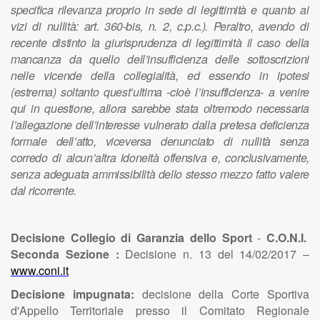
specifica
rilevanza
proprio
in
sede
di
legittimità
e
quanto
ai
vizi
di
nullità:
art.
360-bis,
n.
2,
c.p.c.).
Peraltro,
avendo
di
recente
distinto
la
giurisprudenza
di
legittimità
il
caso
della
mancanza
da
quello
dell’insufficienza
delle
sottoscrizioni
nelle
vicende
della
collegialità,
ed
essendo
in
ipotesi
(estrema)
soltanto
quest’ultima
-cioè
l’insufficienza-
a
venire
qui
in
questione,
allora
sarebbe
stata
oltremodo
necessaria
l’allegazione
dell’interesse
vulnerato
dalla
pretesa
deficienza
formale
dell’atto,
viceversa
denunciato
di
nullità
senza
corredo
di
alcun’altra
idoneità
offensiva
e,
conclusivamente,
senza
adeguata
ammissibilità
dello
stesso
mezzo
fatto
valere
dal
ricorrente.
Decisione Collegio di Garanzia dello Sport
-
C.O.N.I.
Seconda Sezione :
Decisione n. 13 del 14/02/2017 –
www.coni.it
Decisione impugnata:
decisione della Corte Sportiva
d'Appello Territoriale presso il Comitato Regionale