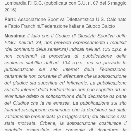
Lombardia F.I.G.C. (pubblicata con C.U. n. 67 del 5 maggio
2016)
Parti:
Associazione Sportiva Dilettantistica U.S. Calcinato
e Fabio Franchini/Federazione Italiana Giuoco Calcio
Massima:
Il fatto che il Codice di Giustizia Sportiva della
FIGC, nell’art. 34, non preveda espressamente i requisiti
(del contenuto della sentenza) indicati nell’art. 133 c.p.c. e
non contempli la procedura di pubblicazione della
sentenza stabilita dall’art. 134 c.p.c., ma ne preveda la
pubblicazione sul sito internet della Federazione,
certamente non consente di affermare che la sottoscrizione
del giudice sia superflua ed irrilevante. La pubblicazione
sul sito internet della Federazione non può supplire ad un
eventuale difetto di sottoscrizione della decisione da parte
del Giudice che la ha emessa. La pubblicazione sul sito
internet presuppone comunque che la decisione sia stata
validamente pronunciata (a maggioranza) dal Giudice e sia
stata motivata. Orbene, la sottoscrizione costituisce il
requisito essenziale che consente di ricondurre la