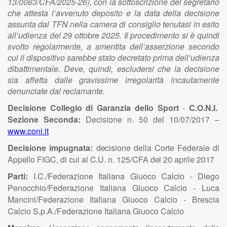
13/0063/CFA/2025-26), con la sottoscrizione del segretario
che attesta l’avvenuto deposito e la data della decisione
assunta dal TFN nella camera di consiglio tenutasi in esito
all’udienza del 29 ottobre 2025. Il procedimento si è quindi
svolto regolarmente, a smentita dell’asserzione secondo
cui il dispositivo sarebbe stato decretato prima dell’udienza
dibattimentale. Deve, quindi, escludersi che la decisione
sia affetta dalle gravissime irregolarità incautamente
denunciate dal reclamante.
Decisione Collegio di Garanzia dello Sport
-
C.O.N.I.
Sezione Seconda:
Decisione n. 50 del 10/07/2017 –
www.coni.it
Decisione impugnata:
decisione
della
Corte
Federale
di
Appello
FIGC,
di cui al
C.U.
n.
125/CFA
del
20
aprile
2017
Parti:
I.C./Federazione Italiana Giuoco Calcio - Diego
Penocchio/Federazione Italiana Giuoco Calcio - Luca
Mancini/Federazione Italiana Giuoco Calcio - Brescia
Calcio S.p.A./Federazione Italiana Giuoco Calcio