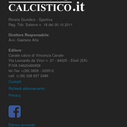
Rivista Giuridico - Sportiva
Reg. Trib. Salerno n. 18 del 05.10.2011
Direttore Responsabile
:
Avv. Gaetano Aita
Editore
:
Canale calcio di Vincenza Canale
Via Leonardo da Vinci n. 27 - 84025 - Eboli (SA)
P.IVA 04620490658
tel./fax +(39) 0828 - 333512
cell. (+39) 328 637 3486
Contatti
Richiedi abbonamento
Privacy
Elenco avvocati