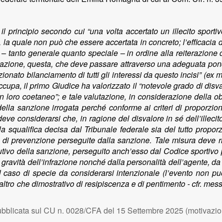
il principio secondo cui “una volta accertato un illecito sporti
to, la quale non può che essere accertata in concreto; l’efficacia 
– tanto generale quanto speciale – in ordine alla reiterazione 
utazione, questa, che deve passare attraverso una adeguata ponde
orzionato bilanciamento di tutti gli interessi da questo incisi” (
a, il primo Giudice ha valorizzato il “notevole grado di disvalor
loro coetaneo”; e tale valutazione, in considerazione della obie
della sanzione irrogata perché conforme ai criteri di proporzion
 deve considerarsi che, in ragione del disvalore in sé dell’illec
la squalifica decisa dal Tribunale federale sia del tutto propo
ne di prevenzione perseguite dalla sanzione. Tale misura deve 
utivo della sanzione, perseguito anch’esso dal Codice sportivo 
ravità dell’infrazione nonché dalla personalità dell’agente, da 
el caso di specie da considerarsi intenzionale (l’evento non può
’altro che dimostrativo di resipiscenza e di pentimento - cfr. m
bblicata sul CU n. 0028/CFA del 15 Settembre 2025 (motivazio