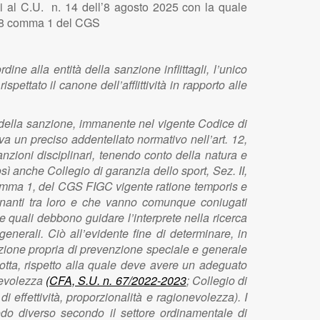
cui al C.U. n. 14 dell’8 agosto 2025 con la quale
 e 28 comma 1 del CGS
ine alla entità della sanzione inflittagli, l’unico
ettato il canone dell’afflittività in rapporto alle
ità della sanzione, immanente nel vigente Codice di
ova un preciso addentellato normativo nell’art. 12,
nzioni disciplinari, tenendo conto della natura e
sì anche Collegio di garanzia dello sport, Sez. II,
6, comma 1, del CGS FIGC vigente ratione temporis e
ssonanti tra loro e che vanno comunque coniugati
le quali debbono guidare l’interprete nella ricerca
enerali. Ciò all’evidente fine di determinare, in
nzione propria di prevenzione speciale e generale
ndotta, rispetto alla quale deve avere un adeguato
onevolezza
(
CFA, S.U. n. 67/2022-2023
; Collegio di
i effettività, proporzionalità e ragionevolezza). I
modo diverso secondo il settore ordinamentale di