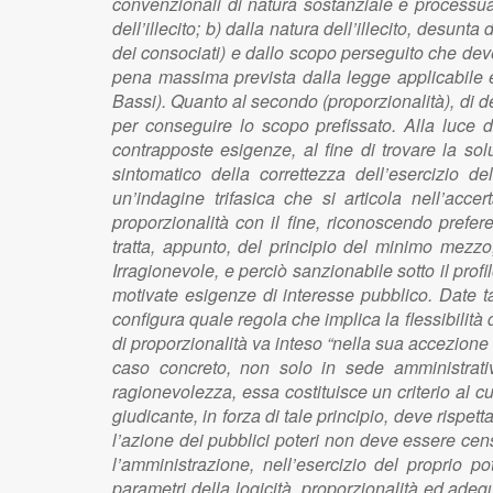
convenzionali di natura sostanziale e processuale 
dell’illecito; b) dalla natura dell’illecito, desun
dei consociati) e dallo scopo perseguito che deve 
pena massima prevista dalla legge applicabile e
Bassi). Quanto al secondo (proporzionalità), di
per conseguire lo scopo prefissato. Alla luce d
contrapposte esigenze, al fine di trovare la sol
sintomatico della correttezza dell’esercizio de
un’indagine trifasica che si articola nell’acc
proporzionalità con il fine, riconoscendo prefe
tratta, appunto, del principio del minimo mezzo, 
Irragionevole, e perciò sanzionabile sotto il prof
motivate esigenze di interesse pubblico. Date 
configura quale regola che implica la flessibilità de
di proporzionalità va inteso “nella sua accezione 
caso concreto, non solo in sede amministrati
ragionevolezza, essa costituisce un criterio al c
giudicante, in forza di tale principio, deve rispettar
l’azione dei pubblici poteri non deve essere censur
l’amministrazione, nell’esercizio del propri
parametri della logicità, proporzionalità ed ade