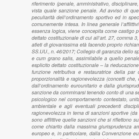
riferimento (penale, amministrativo, disciplinar
vista quale sanzione penale. Ad avviso di ques
peculiarità dell’ordinamento sportivo ed in spe
comunemente intesa. In linea generale l’afflitti
essenza logica, viene concepita come castigo pe
dettato costituzionale di cui all’art. 27, comma 3
atleti di giovanissima età facendo proprio richia
SS.UU., n. 46/2017; Collegio di garanzia dello spo
e cum grano salis, assimilabile a quello penal
esplicito dettato costituzionale – la rieducazio
funzione retributiva e restauratrice della par
proporzionalità e ragionevolezza (concetti che, ol
dall’ordinamento eurounitario e dalla giurispr
sanzione da comminarsi tenendo conto di una serie 
psicologico nel comportamento contestato, unitam
ambientale e agli eventuali precedenti discipli
ragionevolezza in tema di sanzioni sportive (d
sono afflittive quelle sanzioni che si riflettono 
come chiarito dalla massima giurisprudenza ammi
europeo e, in particolare, dalla Convenzione eu