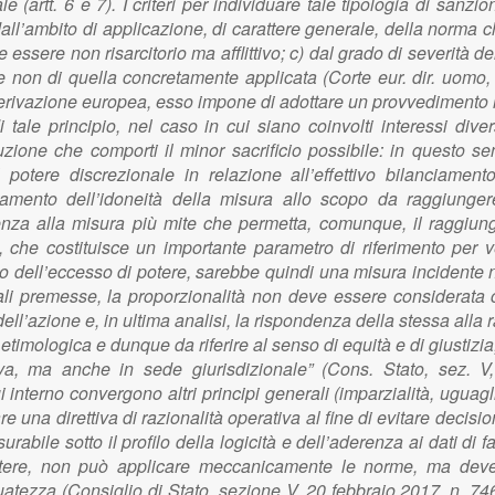
(artt. 6 e 7). I criteri per individuare tale tipologia di sanzioni
ta dall’ambito di applicazione, di carattere generale, della norma
essere non risarcitorio ma afflittivo; c) dal grado di severità 
 non di quella concretamente applicata (Corte eur. dir. uomo
 derivazione europea, esso impone di adottare un provvedimen
i tale principio, nel caso in cui siano coinvolti interessi di
uzione che comporti il minor sacrificio possibile: in questo s
l potere discrezionale in relazione all’effettivo bilanciamen
ertamento dell’idoneità della misura allo scopo da raggiunge
renza alla misura più mite che permetta, comunque, il raggiung
che costituisce un importante parametro di riferimento per verif
ilo dell’eccesso di potere, sarebbe quindi una misura incidente n
tali premesse, la proporzionalità non deve essere considerata
ll’azione e, in ultima analisi, la rispondenza della stessa alla raz
etimologica e dunque da riferire al senso di equità e di giustiz
va, ma anche in sede giurisdizionale” (Cons. Stato, sez. V
ui interno convergono altri principi generali (imparzialità, ugua
e una direttiva di razionalità operativa al fine di evitare decisioni
abile sotto il profilo della logicità e dell’aderenza ai dati di f
o potere, non può applicare meccanicamente le norme, ma dev
guatezza (Consiglio di Stato, sezione V, 20 febbraio 2017, n. 