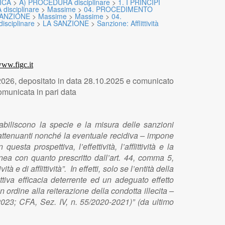
ICA
>
A) PROCEDURA disciplinare
>
1. I PRINCIPI
isciplinare
>
Massime
>
04. PROCEDIMENTO
SANZIONE
>
Massime
>
Massime
>
04.
isciplinare
>
LA SANZIONE
>
Sanzione: Afflittività
ww.figc.it
026, depositato in data 28.10.2025 e comunicato
municata in pari data
tabiliscono la specie e la misura delle sanzioni
e attenuanti nonché la eventuale recidiva – impone
esta prospettiva, l’effettività, l’afflittività e la
nea con quanto prescritto dall’art. 44, comma 5,
 e di afflittività”. In effetti, solo se l’entità della
ttiva efficacia deterrente ed un adeguato effetto
ordine alla reiterazione della condotta illecita –
2023; CFA, Sez. IV, n. 55/2020-2021)” (da ultimo