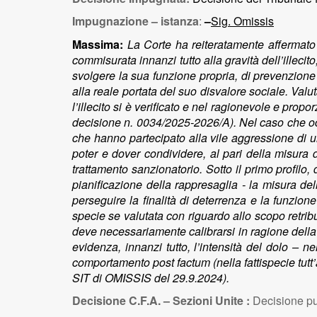
Impugnazione – istanza
:
–
Sig. Omissis
Massima:
La Corte ha reiteratamente affermato 
commisurata innanzi tutto alla gravità dell’illeci
svolgere la sua funzione propria, di prevenzione 
alla reale portata del suo disvalore sociale. Val
l’illecito si è verificato e nel ragionevole e prop
decisione n. 0034/2025-2026/A). Nel caso che occup
che hanno partecipato alla vile aggressione di un 
poter e dover condividere, al pari della misura 
trattamento sanzionatorio. Sotto il primo profilo,
pianificazione della rappresaglia - la misura del
perseguire la finalità di deterrenza e la funzio
specie se valutata con riguardo allo scopo retrib
deve necessariamente calibrarsi in ragione della g
evidenza, innanzi tutto, l’intensità del dolo – n
comportamento post factum (nella fattispecie tutt
SIT di OMISSIS del 29.9.2024).
Decisione C.F.A. – Sezioni Unite :
Decisione pu