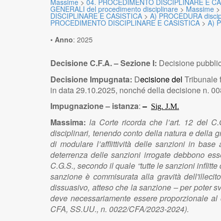
Massime
>
04. PROCEDIMENTO DISCIPLINARE E CA
GENERALI del procedimento disciplinare
>
Massime
DISCIPLINARE E CASISTICA
>
A) PROCEDURA discip
PROCEDIMENTO DISCIPLINARE E CASISTICA
>
A) 
•
Anno
:
2025
Decisione C.F.A. – Sezione I:
Decisione pubbli
Decisione Impugnata:
D
ecisione del
Tribunale
in data 29.10.2025, nonché della decisione n. 
Impugnazione – istanza
:
–
Sig. J.M.
Massima:
la Corte ricorda che l’art. 12 del C
disciplinari, tenendo conto della natura e della 
di modulare l’afflittività delle sanzioni in base a
deterrenza delle sanzioni irrogate debbono esse
C.G.S., secondo il quale “tutte le sanzioni inflitte d
sanzione è commisurata alla gravità dell'illecit
dissuasivo, atteso che la sanzione – per poter sv
deve necessariamente essere proporzionale al di
CFA, SS.UU., n. 0022/CFA/2023-2024).