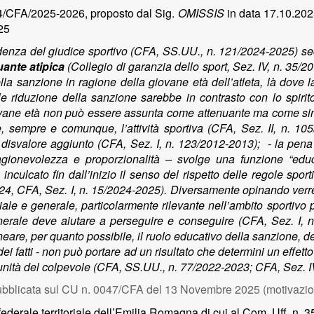
/CFA/2025-2026, proposto dal Sig.
OMISSIS
in data 17.10.20
25
rudenza del giudice sportivo (CFA, SS.UU., n. 121/2024-2025) seco
uante atipica
(Collegio di garanzia dello sport, Sez. IV, n. 35/2
lla sanzione in ragione della giovane età dell’atleta, là dove l
e riduzione della sanzione sarebbe in contrasto con lo spirito
 giovane età non può essere assunta come attenuante ma come si
, sempre e comunque, l’attività sportiva (CFA, Sez. II, n. 10
 disvalore aggiunto (CFA, Sez. I, n. 123/2012-2013); - la pena c
ragionevolezza e proporzionalità – svolge una funzione “educ
inculcato fin dall’inizio il senso del rispetto delle regole spo
2024, CFA, Sez. I, n. 15/2024-2025). Diversamente opinando ver
e e generale, particolarmente rilevante nell’ambito sportivo per
enerale deve aiutare a perseguire e conseguire (CFA, Sez. I,
neare, per quanto possibile, il ruolo educativo della sanzione, 
ei fatti - non può portare ad un risultato che determini un effetto
unità del colpevole (CFA, SS.UU., n. 77/2022-2023; CFA, Sez. I
bblicata sul CU n. 0047/CFA del 13 Novembre 2025 (motivazio
federale territoriale dell’Emilia Romagna di cui al Com. Uff. n. 