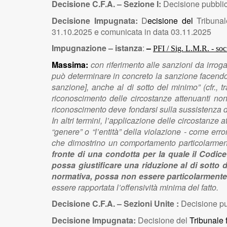
Decisione C.F.A. – Sezione I:
Decisione pubbli
Decisione Impugnata:
D
ecisione del
Tribunal
31.10.2025 e comunicata in data 03.11.2025
Impugnazione – istanza
:
–
PFI / Sig. L.M.R. - soc
Massima:
con riferimento alle sanzioni da irrog
può determinare in concreto la sanzione facendo
sanzione], anche al di sotto del minimo” (cfr.,
riconoscimento delle circostanze attenuanti non 
riconoscimento deve fondarsi sulla sussistenza di 
In altri termini, l’applicazione delle circostanz
“genere” o “l’entità” della violazione - come err
che dimostrino un comportamento particolarmente
fronte di una condotta per la quale il Codic
possa giustificare una riduzione al di sotto d
normativa, possa non essere particolarmente
essere rapportata l’offensività minima del fatto.
Decisione C.F.A. – Sezioni Unite :
Decisione pu
Decisione Impugnata:
Decisione del
Tribunale 