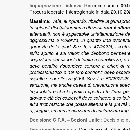
Impugnazione – istanza
: R
eclamo numero 0044
Procura federale interregionale in data 20.10.20
Massima:
Vale, al riguardo, ribadire la giurisp
in episodi disciplinarmente rilevanti
non è atten
attenuanti, non è applicabile un’attenuazione de
aggressività e violenza, in quanto una eventual
garanzia dello sport, Sez. II, n. 47/2022); - la
sullo spirito e sui valori che debbono permeare
negazione dei canoni di lealtà e correttezza, un
deve peraltro rispondere sempre a criteri di 
professionistico e nei loro confronti deve essere 
rispetto e correttezza (CFA, Sez. I, n. 59/2023-
sanzione, ma anche quella di prevenzione special
improntato e che la pratica sportiva in linea g
giovane età dei colpevoli deve spingere a sottoli
altra motivazione che possa attenuare la gravità d
o, peggio, ad una sensazione di sostanziale imp
Decisione C.F.A. – Sezioni Unite :
Decisione pu
Decisione Impugnata:
Decisione
del
Tribunale 