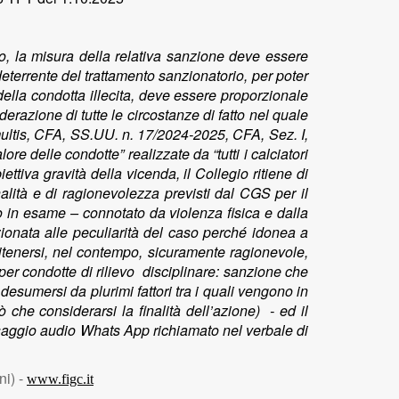
vo, la misura della relativa sanzione deve essere
deterrente del trattamento sanzionatorio, per poter
della condotta illecita, deve essere proporzionale
razione di tutte le circostanze di fatto nel quale
ex multis, CFA, SS.UU. n. 17/2024-2025, CFA, Sez. I,
e delle condotte” realizzate da “tutti i calciatori
ttiva gravità della vicenda, il Collegio ritiene di
alità e di ragionevolezza previsti dal CGS per il
ito in esame – connotato da violenza fisica e dalla
rzionata alle peculiarità del caso perché idonea a
ritenersi, nel contempo, sicuramente ragionevole,
per condotte di rilievo disciplinare: sanzione che
desumersi da plurimi fattori tra i quali vengono in
 che considerarsi la finalità dell’azione) - ed il
essaggio audio Whats App richiamato nel verbale di
ni) -
www.figc.it