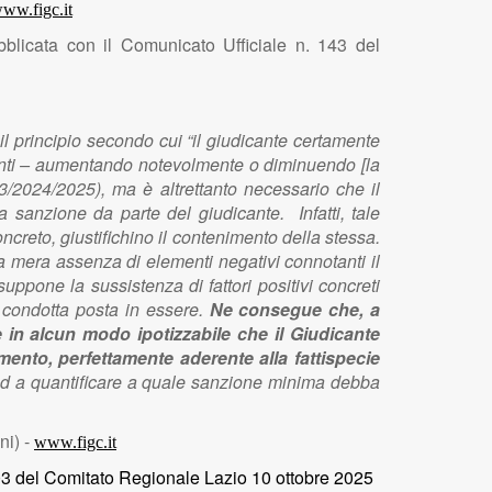
ww.figc.it
ubblicata con il Comunicato Ufficiale n. 143 del
il principio secondo cui “il giudicante certamente
uanti – aumentando notevolmente o diminuendo [la
3/2024/2025), ma è altrettanto necessario che il
a sanzione da parte del giudicante. Infatti, tale
ncreto, giustifichino il contenimento della stessa.
la mera assenza di elementi negativi connotanti il
uppone la sussistenza di fattori positivi concreti
a condotta posta in essere.
Ne consegue che, a
 in alcun modo ipotizzabile che il Giudicante
amento, perfettamente aderente alla fattispecie
e ed a quantificare a quale sanzione minima debba
ni) -
www.figc.it
 103 del Comitato Regionale Lazio 10 ottobre 2025