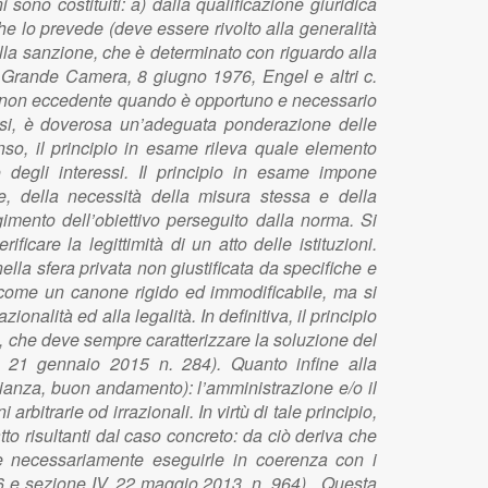
 sono costituiti: a) dalla qualificazione giuridica
 che lo prevede (deve essere rivolto alla generalità
della sanzione, che è determinato con riguardo alla
, Grande Camera, 8 giugno 1976, Engel e altri c.
to non eccedente quando è opportuno e necessario
versi, è doverosa un’adeguata ponderazione delle
enso, il principio in esame rileva quale elemento
to degli interessi. Il principio in esame impone
re, della necessità della misura stessa e della
imento dell’obiettivo perseguito dalla norma. Si
icare la legittimità di un atto delle istituzioni.
ella sfera privata non giustificata da specifiche e
 come un canone rigido ed immodificabile, ma si
ionalità ed alla legalità. In definitiva, il principio
ia, che deve sempre caratterizzare la soluzione del
, 21 gennaio 2015 n. 284). Quanto infine alla
glianza, buon andamento): l’amministrazione e/o il
 arbitrarie od irrazionali. In virtù di tale principio,
atto risultanti dal caso concreto: da ciò deriva che
e necessariamente eseguirle in coerenza con i
746 e sezione IV, 22 maggio 2013, n. 964). Questa