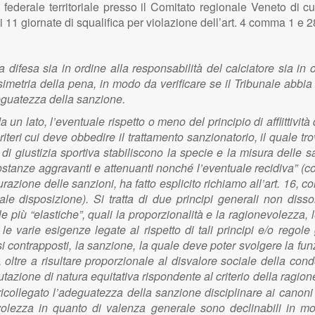
 federale territoriale presso il Comitato regionale Veneto di 
 di 11 giornate di squalifica per violazione dell’art. 4 comma 1
ifesa sia in ordine alla responsabilità del calciatore sia in ord
etria della pena, in modo da verificare se il Tribunale abbia risp
deguatezza della sanzione.
a un lato, l’eventuale rispetto o meno del principio di afflittiv
criteri cui deve obbedire il trattamento sanzionatorio, il quale tr
 giustizia sportiva stabiliscono la specie e la misura delle sa
costanze aggravanti e attenuanti nonché l’eventuale recidiva” (co
surazione delle sanzioni, ha fatto esplicito richiamo all’art. 1
ale disposizione). Si tratta di due principi generali non di
e più “elastiche”, quali la proporzionalità e la ragionevolezza, 
arie esigenze legate al rispetto di tali principi e/o regole g
si contrapposti, la sanzione, la quale deve poter svolgere la fu
ta, oltre a risultare proporzionale al disvalore sociale della co
utazione di natura equitativa rispondente al criterio della ragi
icollegato l’adeguatezza della sanzione disciplinare ai canoni d
ionevolezza in quanto di valenza generale sono declinabili in 