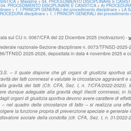
SISTICA
>
Massime
>
04. PROCEDIMENTO DISCIPLINARE E CASIST
>
04. PROCEDIMENTO DISCIPLINARE E CASISTICA
>
A) PROCEDURA d
linare
>
1. I PRINCIPI GENERALI del procedimento disciplinare
>
LA 
PROCEDURA disciplinare
>
1. I PRINCIPI GENERALI del procedimento d
cata sul CU n. 0067/CFA del 22 Dicembre 2025 (motivazioni) -
w
 federale nazionale-Sezione disciplinare n. 0073/TFNSD-2025-2
0086/TFNSD 2025-2026, depositata in data 4 novembre 2025 e co
.G.S. – il quale dispone che gli organi di giustizia sportiva s
gravità dei fatti commessi e valutate le circostanze aggravanti 
lla gravità dei fatti (Cfr. CFA, Sez. I, n. 7/CFA/2022-2023). In qu
re dunque adeguate alla gravità degli illeciti commessi, in li
agli organi di giustizia sportiva devono avere carattere di effettività
o – nel quadro delle circostanze di fatto – si realizza una effe
olgere la funzione propria di prevenzione speciale e generale in 
svalore sociale della condotta (cfr. CFA, Sez. I, n. 31/2022-