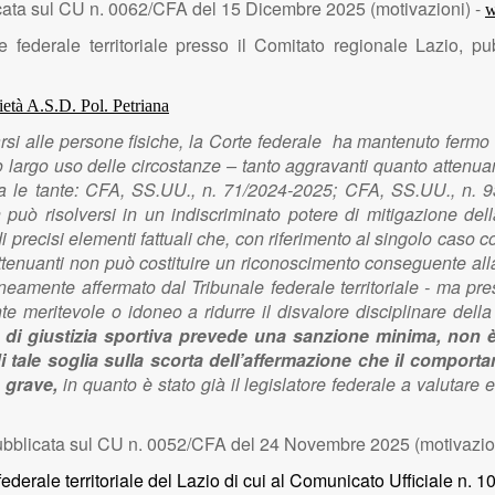
cata sul CU n. 0062/CFA del 15 Dicembre 2025 (motivazioni) -
w
e federale territoriale presso il Comitato regionale Lazio, p
ietà A.S.D. Pol. Petriana
arsi alle persone fisiche, la Corte federale ha mantenuto fermo 
 largo uso delle circostanze – tanto aggravanti quanto atten
 tra le tante: CFA, SS.UU., n. 71/2024-2025; CFA, SS.UU., n. 9
può risolversi in un indiscriminato potere di mitigazione dell
precisi elementi fattuali che, con riferimento al singolo caso co
e attenuanti non può costituire un riconoscimento conseguente al
oneamente affermato dal Tribunale federale territoriale - ma pres
 meritevole o idoneo a ridurre il disvalore disciplinare dell
e di giustizia sportiva prevede una sanzione minima, non è
i tale soglia sulla scorta dell’affermazione che il comport
 grave,
in quanto è stato già il legislatore federale a valutar
bblicata sul CU n. 0052/CFA del 24 Novembre 2025 (motivazio
federale territoriale del Lazio di cui al Comunicato Ufficiale n.