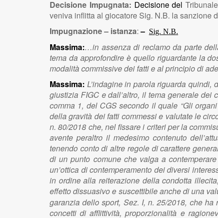
Decisione Impugnata:
Decisione del
Tribunale
veniva inflitta al giocatore Sig. N.B. la sanzione
Impugnazione – istanza
:
–
Sig. N.B.
Massima:
…in assenza di reclamo da parte della d
tema da approfondire è quello riguardante la dosim
modalità commissive dei fatti e al principio di a
Massima:
L’indagine in parola riguarda quindi, d
giustizia FIGC e dall’altro, il tema generale dei 
comma 1, del CGS secondo il quale “Gli organi di
della gravità dei fatti commessi e valutate le cir
n. 80/2018 che, nel fissare i criteri per la commi
avente peraltro il medesimo contenuto dell’attu
tenendo conto di altre regole di carattere general
di un punto comune che valga a contemperare le v
un’ottica di contemperamento dei diversi interes
in ordine alla reiterazione della condotta illeci
effetto dissuasivo e suscettibile anche di una val
garanzia dello sport, Sez. I, n. 25/2018, che ha r
concetti di afflittività, proporzionalità e rag