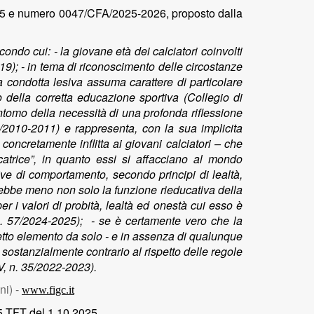
25 e numero 0047/CFA/2025-2026, proposto dalla
ndo cui: - la giovane età dei calciatori coinvolti
019); - in tema di riconoscimento delle circostanze
a condotta lesiva assuma carattere di particolare
 della corretta educazione sportiva (Collegio di
ntomo della necessità di una profonda riflessione
5/2010-2011) e rappresenta, con la sua implicita
oncretamente inflitta ai giovani calciatori – che
atrice”, in quanto essi si affacciano al mondo
rtive di comportamento, secondo principi di lealtà,
rebbe meno non solo la funzione rieducativa della
 i valori di probità, lealtà ed onestà cui esso è
 n. 57/2024-2025); - se è certamente vero che la
detto elemento da solo - e in assenza di qualunque
 sostanzialmente contrario al rispetto delle regole
V, n. 35/2022-2023).
ni) -
www.figc.it
35 TFT del 1.10.2025