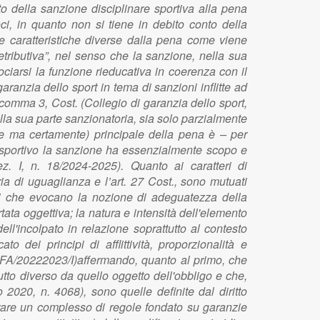
to della sanzione disciplinare sportiva alla pena
i, in quanto non si tiene in debito conto della
 e caratteristiche diverse dalla pena come viene
etributiva”, nel senso che la sanzione, nella sua
iarsi la funzione rieducativa in coerenza con il
aranzia dello sport in tema di sanzioni inflitte ad
 comma 3, Cost. (Collegio di garanzia dello sport,
ella sua parte sanzionatoria, sia solo parzialmente
te ma certamente) principale della pena è – per
to sportivo la sanzione ha essenzialmente scopo e
ez. I, n. 18/2024-2025). Quanto ai caratteri di
eria di uguaglianza e l’art. 27 Cost., sono mutuati
ari che evocano la nozione di adeguatezza della
tata oggettiva; la natura e intensità dell'elemento
ll'incolpato in relazione soprattutto al contesto
 dei principi di afflittività, proporzionalità e
CFA/20222023/I)affermando, quanto al primo, che
tutto diverso da quello oggetto dell'obbligo e che,
2020, n. 4068), sono quelle definite dal diritto
urare un complesso di regole fondato su garanzie