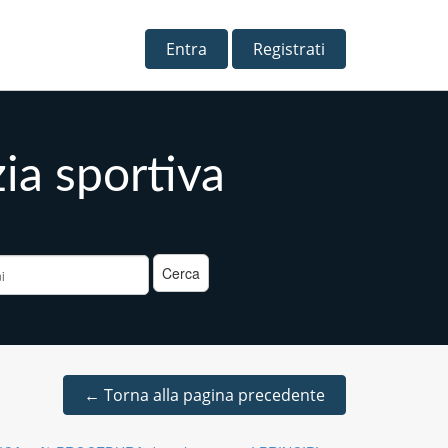
Entra
Registrati
zia sportiva
a
←
Torna alla pagina precedente