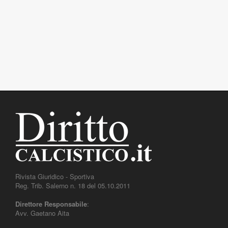
Rivista Giuridico - Sportiva
Reg. Trib. Salerno n. 18 del 05.10.2011
Direttore Responsabile
:
Avv. Gaetano Aita