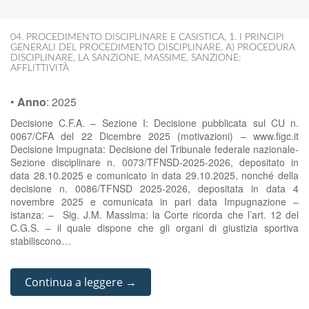
04. PROCEDIMENTO DISCIPLINARE E CASISTICA
,
1. I PRINCIPI
GENERALI DEL PROCEDIMENTO DISCIPLINARE
,
A) PROCEDURA
DISCIPLINARE
,
LA SANZIONE
,
MASSIME
,
SANZIONE:
AFFLITTIVITÀ
•
Anno
:
2025
Decisione C.F.A. – Sezione I: Decisione pubblicata sul CU n.
0067/CFA del 22 Dicembre 2025 (motivazioni) – www.figc.it
Decisione Impugnata: Decisione del Tribunale federale nazionale-
Sezione disciplinare n. 0073/TFNSD-2025-2026, depositato in
data 28.10.2025 e comunicato in data 29.10.2025, nonché della
decisione n. 0086/TFNSD 2025-2026, depositata in data 4
novembre 2025 e comunicata in pari data Impugnazione –
istanza: – Sig. J.M. Massima: la Corte ricorda che l’art. 12 del
C.G.S. – il quale dispone che gli organi di giustizia sportiva
stabiliscono…
Continua a leggere →