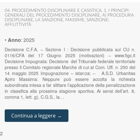
04. PROCEDIMENTO DISCIPLINARE E CASISTICA
,
1. I PRINCIPI
GENERALI DEL PROCEDIMENTO DISCIPLINARE
,
A) PROCEDURA
DISCIPLINARE
,
LA SANZIONE
,
MASSIME
,
SANZIONE:
AFFLITTIVITÀ
•
Anno
:
2025
Decisione C.F.A. – Sezione I : Decisione pubblicata sul CU n.
0116/CFA del 17 Giugno 2025 (motivazioni) – www.figc.it
Decisione Impugnata: Decisione del Tribunale federale territoriale
presso il Comitato regionale Marche di cui al Com. Uff. n. 250 del
14 maggio 2025 Impugnazione – istanza: – A.S.D. Urbanitas
Apiro Massima: Neppure può essere accolta la richiesta
subordinata intesa a far slittare l’applicazione della penalizzazione
in classifica alla prossima stagione sportiva. Ai sensi dell’art. 8,
comma 1, lett. g), C.G.S., la…
Continua a leggere →
2