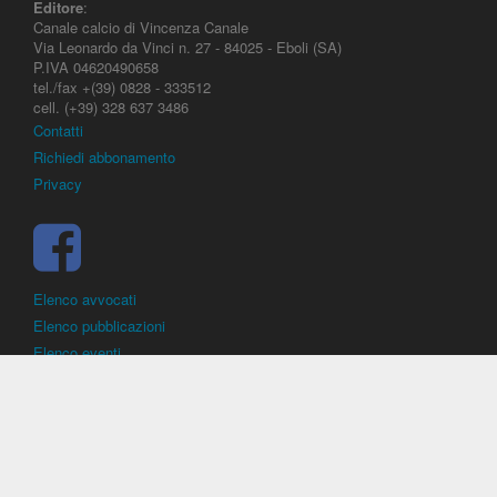
Editore
:
Canale calcio di Vincenza Canale
Via Leonardo da Vinci n. 27 - 84025 - Eboli (SA)
P.IVA 04620490658
tel./fax +(39) 0828 - 333512
cell. (+39) 328 637 3486
Contatti
Richiedi abbonamento
Privacy
Elenco avvocati
Elenco pubblicazioni
Elenco eventi
DirittoCalcistico.it
è il portale giuridico - normativo di riferimento per il
diritto sportivo. E' diretto alla società, al calciatore, all'agente
(procuratore), all'allenatore e contiene norme, regolamenti, decisioni,
sentenze e una banca dati di giurisprudenza di giustizia sportiva.