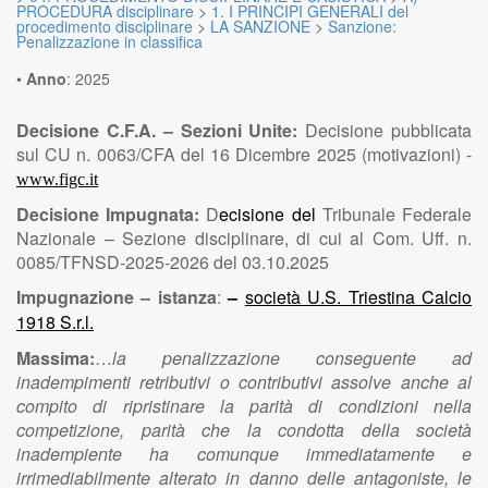
PROCEDURA disciplinare
>
1. I PRINCIPI GENERALI del
procedimento disciplinare
>
LA SANZIONE
>
Sanzione:
Penalizzazione in classifica
•
Anno
:
2025
Decisione C.F.A. – Sezioni Unite:
Decisione pubblicata
sul CU n. 0063/CFA del 16 Dicembre 2025 (motivazioni) -
www.figc.it
Decisione Impugnata:
D
ecisione del
Tribunale Federale
Nazionale – Sezione disciplinare, di cui al Com. Uff. n.
0085/TFNSD-2025-2026 del 03.10.2025
Impugnazione – istanza
:
–
società U.S. Triestina Calcio
1918 S.r.l.
Massima:
…
la penalizzazione conseguente ad
inadempimenti retributivi o contributivi assolve anche al
compito di ripristinare la parità di condizioni nella
competizione, parità che la condotta della società
inadempiente ha comunque immediatamente e
irrimediabilmente alterato in danno delle antagoniste, le