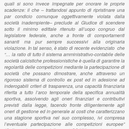
quali si sono invece impegnate per onorare le proprie
scadenze: il che – trattandosi appunto di ripristinare una
par condicio comunque oggettivamente violata dalla
società inadempiente– preclude al Giudice di scendere
sotto il minimo edittale ritenuto all’uopo congruo dal
legislatore federale, anche a fronte di comportamenti
sananti ma pur sempre successivi alla originaria
violazione. In tal senso, è stato di recente evidenziato che
“… la ratio di tutto il sistema amministrativo-contabile delle
società calcistiche professionistiche è quella di garantire la
regolarità delle competizioni mediante la partecipazione di
società che possano dimostrare, anche attraverso un
rigoroso sistema di controllo ex post ed in adesione ad
inderogabili criteri di trasparenza, una capacità finanziaria
riferita a tutto l’arco temporale della specifica annualità
sportiva, assolvendo agli oneri finanziari e contributivi
previsti dalla legge, facendo fronte diligentemente agli
oneri di gestione ed in generale ai costi che caratterizzano
una stagione sportiva nel suo complesso, ivi compresa
l’eventuale partecipazione alle competizioni europee”