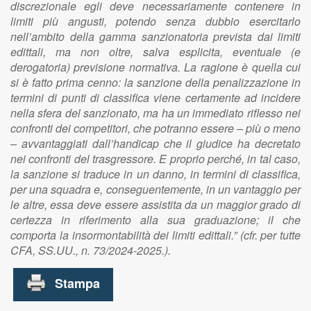
discrezionale egli deve necessariamente contenere in
limiti più angusti, potendo senza dubbio esercitarlo
nell’ambito della gamma sanzionatoria prevista dai limiti
edittali, ma non oltre, salva esplicita, eventuale (e
derogatoria) previsione normativa. La ragione è quella cui
si è fatto prima cenno: la sanzione della penalizzazione in
termini di punti di classifica viene certamente ad incidere
nella sfera del sanzionato, ma ha un immediato riflesso nei
confronti dei competitori, che potranno essere – più o meno
– avvantaggiati dall’handicap che il giudice ha decretato
nei confronti del trasgressore. E proprio perché, in tal caso,
la sanzione si traduce in un danno, in termini di classifica,
per una squadra e, conseguentemente, in un vantaggio per
le altre, essa deve essere assistita da un maggior grado di
certezza in riferimento alla sua graduazione; il che
comporta la insormontabilità dei limiti edittali.” (cfr. per tutte
CFA, SS.UU., n. 73/2024-2025.).