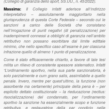
(Collegio di garanzia dello sport, SS.UU., n. 45/2022).
Massima:
Il Collegio infatti aderisce all’indirizzo
interpretativo – assolutamente maggioritario nella
giurisprudenza di questa Corte Federale – secondo cui le
sanzioni a carico delle Società che consistano
nell’irrogazione di punti negativi (di penalizzazione) per
inadempimenti connessi a obblighi di garanzia nell’ambito
retributivo non possano esorbitare dal limite edittale
minimo, che nello specifico caso all’esame è per ciascuna
infrazione quello di almeno 1 punto di penalizzazione.
Come è stato efficacemente chiarito, a favore di tale tesi
milita un rilievo di consistente spessore sistematico. Infatti
“L’ordinamento sportivo, nella sua parte sanzionatoria, è
solo parzialmente e cum grano salis, assimilabile a quello
penale. Invero, mentre per quest’ultimo, la funzione (non
assorbente ma certamente) principale della pena è – per
esplicito dettato costituzionale – la rieducazione (rectius:
risocializzazione) del condannato, per l’ordinamento
sportivo la sanzione ha essenzialmente scopo e funzione
retributiva, e restauratrice della par condicio nelle