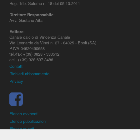
Reg. Trib. Salerno n. 18 del 05.10.2011
Direttore Responsabile
:
Avv. Gaetano Aita
Editore
:
Canale calcio di Vincenza Canale
Via Leonardo da Vinci n. 27 - 84025 - Eboli (SA)
P.IVA 04620490658
tel./fax +(39) 0828 - 333512
cell. (+39) 328 637 3486
Contatti
Richiedi abbonamento
Privacy
Elenco avvocati
Elenco pubblicazioni
Elenco eventi