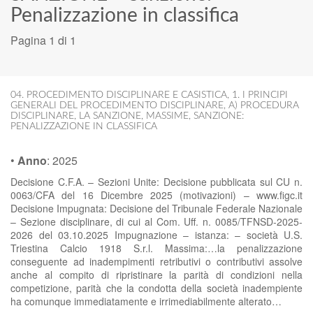
Penalizzazione in classifica
Pagina 1 di 1
04. PROCEDIMENTO DISCIPLINARE E CASISTICA
,
1. I PRINCIPI
GENERALI DEL PROCEDIMENTO DISCIPLINARE
,
A) PROCEDURA
DISCIPLINARE
,
LA SANZIONE
,
MASSIME
,
SANZIONE:
PENALIZZAZIONE IN CLASSIFICA
•
Anno
:
2025
Decisione C.F.A. – Sezioni Unite: Decisione pubblicata sul CU n.
0063/CFA del 16 Dicembre 2025 (motivazioni) – www.figc.it
Decisione Impugnata: Decisione del Tribunale Federale Nazionale
– Sezione disciplinare, di cui al Com. Uff. n. 0085/TFNSD-2025-
2026 del 03.10.2025 Impugnazione – istanza: – società U.S.
Triestina Calcio 1918 S.r.l. Massima:…la penalizzazione
conseguente ad inadempimenti retributivi o contributivi assolve
anche al compito di ripristinare la parità di condizioni nella
competizione, parità che la condotta della società inadempiente
ha comunque immediatamente e irrimediabilmente alterato…