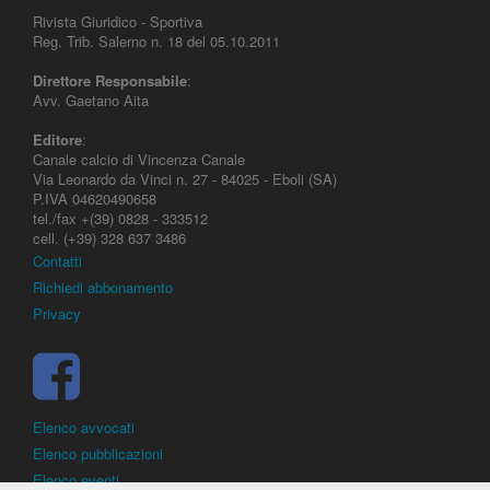
Rivista Giuridico - Sportiva
Reg. Trib. Salerno n. 18 del 05.10.2011
Direttore Responsabile
:
Avv. Gaetano Aita
Editore
:
Canale calcio di Vincenza Canale
Via Leonardo da Vinci n. 27 - 84025 - Eboli (SA)
P.IVA 04620490658
tel./fax +(39) 0828 - 333512
cell. (+39) 328 637 3486
Contatti
Richiedi abbonamento
Privacy
Elenco avvocati
Elenco pubblicazioni
Elenco eventi