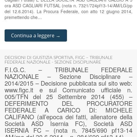
ora ASD CAGLIARI FUTSAL (nota n. 7321/724pf13-14/AM/LG/pp
del 12.6.2014). La Procura Federale, con atto 12 giugno 2014,
premettendo che…
Continua a leggere →
DECISIONI DI GIUSTIZIA SPORTIVA
,
FIGC – TRIBUNALE
FEDERALE NAZIONALE - SEZIONE DISCIPLINARE
F.I.G.C. – TRIBUNALE FEDERALE
NAZIONALE – Sezione Disciplinare –
2014/2015 – Decisione pubblicata sul sito web:
www.figc.it e sul Comunicato ufficiale n.
005/TFN del 25 Settembre 2014 (455) –
DEFERIMENTO DEL PROCURATORE
FEDERALE A CARICO DI: MICHELE
CALIFANO (all’epoca dei fatti, allenatore della
Società ASD Isernia FC), Società ASD
ISERNIA FC – (nota n. 7845/690 pf13-14
AM/ma del 30.6.2014 – n. 284/690 pf13-14).