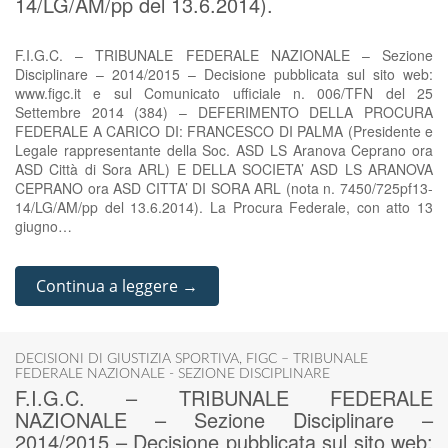
14/LG/AM/pp del 13.6.2014).
F.I.G.C. – TRIBUNALE FEDERALE NAZIONALE – Sezione
Disciplinare – 2014/2015 – Decisione pubblicata sul sito web:
www.figc.it e sul Comunicato ufficiale n. 006/TFN del 25
Settembre 2014 (384) – DEFERIMENTO DELLA PROCURA
FEDERALE A CARICO DI: FRANCESCO DI PALMA (Presidente e
Legale rappresentante della Soc. ASD LS Aranova Ceprano ora
ASD Città di Sora ARL) E DELLA SOCIETA’ ASD LS ARANOVA
CEPRANO ora ASD CITTA’ DI SORA ARL (nota n. 7450/725pf13-
14/LG/AM/pp del 13.6.2014). La Procura Federale, con atto 13
giugno…
Continua a leggere →
DECISIONI DI GIUSTIZIA SPORTIVA
,
FIGC – TRIBUNALE
FEDERALE NAZIONALE - SEZIONE DISCIPLINARE
F.I.G.C. – TRIBUNALE FEDERALE
NAZIONALE – Sezione Disciplinare –
2014/2015 – Decisione pubblicata sul sito web: