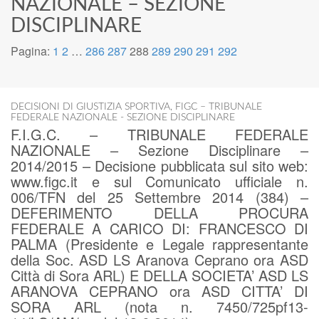
NAZIONALE – SEZIONE
DISCIPLINARE
Pagina:
1
2
…
286
287
288
289
290
291
292
DECISIONI DI GIUSTIZIA SPORTIVA
,
FIGC – TRIBUNALE
FEDERALE NAZIONALE - SEZIONE DISCIPLINARE
F.I.G.C. – TRIBUNALE FEDERALE
NAZIONALE – Sezione Disciplinare –
2014/2015 – Decisione pubblicata sul sito web:
www.figc.it e sul Comunicato ufficiale n.
006/TFN del 25 Settembre 2014 (384) –
DEFERIMENTO DELLA PROCURA
FEDERALE A CARICO DI: FRANCESCO DI
PALMA (Presidente e Legale rappresentante
della Soc. ASD LS Aranova Ceprano ora ASD
Città di Sora ARL) E DELLA SOCIETA’ ASD LS
ARANOVA CEPRANO ora ASD CITTA’ DI
SORA ARL (nota n. 7450/725pf13-