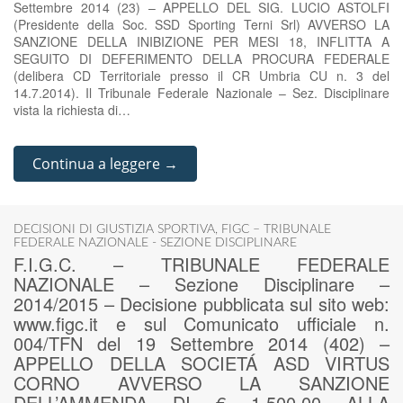
Settembre 2014 (23) – APPELLO DEL SIG. LUCIO ASTOLFI
(Presidente della Soc. SSD Sporting Terni Srl) AVVERSO LA
SANZIONE DELLA INIBIZIONE PER MESI 18, INFLITTA A
SEGUITO DI DEFERIMENTO DELLA PROCURA FEDERALE
(delibera CD Territoriale presso il CR Umbria CU n. 3 del
14.7.2014). Il Tribunale Federale Nazionale – Sez. Disciplinare
vista la richiesta di…
Continua a leggere →
DECISIONI DI GIUSTIZIA SPORTIVA
,
FIGC – TRIBUNALE
FEDERALE NAZIONALE - SEZIONE DISCIPLINARE
F.I.G.C. – TRIBUNALE FEDERALE
NAZIONALE – Sezione Disciplinare –
2014/2015 – Decisione pubblicata sul sito web:
www.figc.it e sul Comunicato ufficiale n.
004/TFN del 19 Settembre 2014 (402) –
APPELLO DELLA SOCIETÁ ASD VIRTUS
CORNO AVVERSO LA SANZIONE
DELL’AMMENDA DI € 1.500,00 ALLA