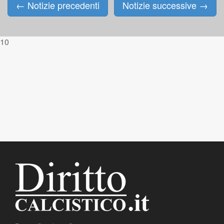
←
Notizie precedenti
Notizie successive
→
Posts navigation
10