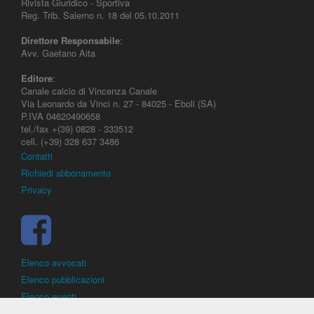
Rivista Giuridico - Sportiva
Reg. Trib. Salerno n. 18 del 05.10.2011
Direttore Responsabile
:
Avv. Gaetano Aita
Editore
:
Canale calcio di Vincenza Canale
Via Leonardo da Vinci n. 27 - 84025 - Eboli (SA)
P.IVA 04620490658
tel./fax +(39) 0828 - 333512
cell. (+39) 328 637 3486
Contatti
Richiedi abbonamento
Privacy
Elenco avvocati
Elenco pubblicazioni
Elenco eventi