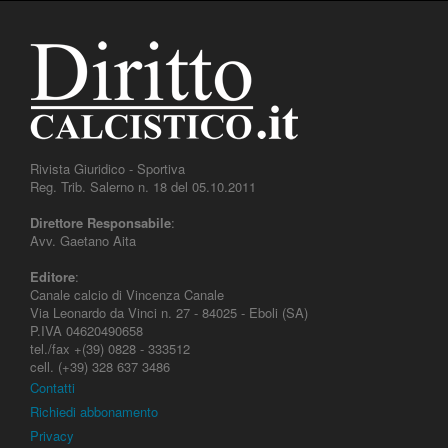
Rivista Giuridico - Sportiva
Reg. Trib. Salerno n. 18 del 05.10.2011
Direttore Responsabile
:
Avv. Gaetano Aita
Editore
:
Canale calcio di Vincenza Canale
Via Leonardo da Vinci n. 27 - 84025 - Eboli (SA)
P.IVA 04620490658
tel./fax +(39) 0828 - 333512
cell. (+39) 328 637 3486
Contatti
Richiedi abbonamento
Privacy