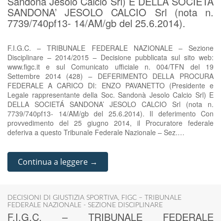
Sandonà Jesolo Calcio Srl) E DELLA SOCIETÁ
SANDONA’ JESOLO CALCIO Srl (nota n.
7739/740pf13- 14/AM/gb del 25.6.2014).
F.I.G.C. – TRIBUNALE FEDERALE NAZIONALE – Sezione
Disciplinare – 2014/2015 – Decisione pubblicata sul sito web:
www.figc.it e sul Comunicato ufficiale n. 004/TFN del 19
Settembre 2014 (428) – DEFERIMENTO DELLA PROCURA
FEDERALE A CARICO DI: ENZO PAVANETTO (Presidente e
Legale rappresentante della Soc. Sandonà Jesolo Calcio Srl) E
DELLA SOCIETÁ SANDONA’ JESOLO CALCIO Srl (nota n.
7739/740pf13- 14/AM/gb del 25.6.2014). Il deferimento Con
provvedimento del 25 giugno 2014, il Procuratore federale
deferiva a questo Tribunale Federale Nazionale – Sez.…
Continua a leggere →
DECISIONI DI GIUSTIZIA SPORTIVA
,
FIGC – TRIBUNALE
FEDERALE NAZIONALE - SEZIONE DISCIPLINARE
F.I.G.C. – TRIBUNALE FEDERALE