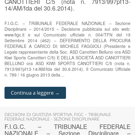
CANOTTIERI C/5 (nota n. 7913/997pf13-
14/AM/fda del 30.6.2014).
F.I.G.C. – TRIBUNALE FEDERALE NAZIONALE – Sezione
Disciplinare – 2014/2015 – Decisione pubblicata sul sito web:
www.figc.it e sul Comunicato ufficiale n. 004/TFN del 19
Settembre 2014 (462) – DEFERIMENTO DELLA PROCURA
FEDERALE A CARICO DI: MICHELE FAGGIOLI (Presidente e
Legale rappresentante della Soc. ASD Canottieri Belluno ora ASD
Kiwi Sports Canottieri C/5) E DELLA SOCIETÁ ASD CANOTTIERI
BELLUNO ora ASD KIWI SPORTS CANOTTIERI C/5 (nota n.
7913/997pf13-14/AM/fda del 30.6.2014). Il Comunicato Ufficiale
n. 789 / 16 giugno 2013 della…
Continua a leggere →
DECISIONI DI GIUSTIZIA SPORTIVA
,
FIGC – TRIBUNALE
FEDERALE NAZIONALE - SEZIONE DISCIPLINARE
F.I.G.C. – TRIBUNALE FEDERALE
NAZIONALE – Sezione Disciplinare –