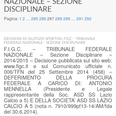
NAZIONALE – SEZIONE
DISCIPLINARE
Pagina:
1
2
…
285
286
287
288
289
…
291
292
DECISIONI DI GIUSTIZIA SPORTIVA
,
FIGC – TRIBUNALE
FEDERALE NAZIONALE - SEZIONE DISCIPLINARE
F.I.G.C. – TRIBUNALE FEDERALE
NAZIONALE – Sezione Disciplinare –
2014/2015 – Decisione pubblicata sul sito web:
www.figc.it e sul Comunicato ufficiale n.
006/TFN del 25 Settembre 2014 (458) –
DEFERIMENTO DELLA PROCURA
FEDERALE A CARICO DI: ANTONIO
MENNELLA (Presidente e Legale
rappresentante della Soc. ASD SS Lazio
Calcio a 5) E DELLA SOCIETA’ ASD SS LAZIO
CALCIO A 5 (nota n. 7910/999pf13-14/AM/fda
del 30.6.2014).