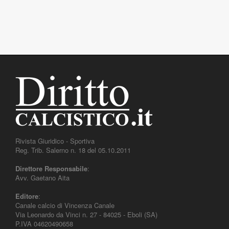
Rivista Giuridico - Sportiva
Reg. Trib. Salerno n. 18 del 05.10.2011
Direttore Responsabile
:
Avv. Gaetano Aita
Editore
:
Canale calcio di Vincenza Canale
Via Leonardo da Vinci n. 27 - 84025 - Eboli (SA)
P.IVA 04620490658