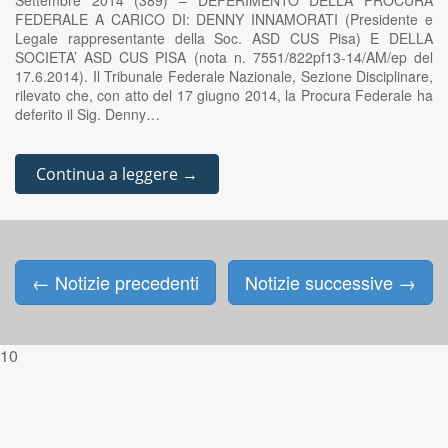
Settembre 2014 (389) – DEFERIMENTO DELLA PROCURA
FEDERALE A CARICO DI: DENNY INNAMORATI (Presidente e
Legale rappresentante della Soc. ASD CUS Pisa) E DELLA
SOCIETA’ ASD CUS PISA (nota n. 7551/822pf13-14/AM/ep del
17.6.2014). Il Tribunale Federale Nazionale, Sezione Disciplinare,
rilevato che, con atto del 17 giugno 2014, la Procura Federale ha
deferito il Sig. Denny…
Continua a leggere →
←
Notizie precedenti
Notizie successive
→
Posts navigation
10