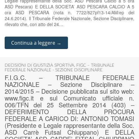
Legale rappresentante della Soc. ASD Pescara Calcio a 5 ora
ASD Pescara) E DELLA SOCIETA’ ASD PESCARA CALCIO A 5
ora ASD PESCARA (nota n. 7722/827pf13-14/AM/ep del
24.6.2014). Il Tribunale Federale Nazionale, Sezione Disciplinare,
rilevato che, con atto del 24…
Continua a leggere →
DECISIONI DI GIUSTIZIA SPORTIVA
,
FIGC – TRIBUNALE
FEDERALE NAZIONALE - SEZIONE DISCIPLINARE
F.I.G.C. – TRIBUNALE FEDERALE
NAZIONALE – Sezione Disciplinare –
2014/2015 – Decisione pubblicata sul sito web:
www.figc.it e sul Comunicato ufficiale n.
006/TFN del 25 Settembre 2014 (403) –
DEFERIMENTO DELLA PROCURA
FEDERALE A CARICO DI: ANTONIO TOMASI
(Presidente e Legale rappresentante della Soc.
ASD Carrè Futsal Chiuppano) E DELLA
SOCIETA’ ASD CARRE’ FITSAL CHIUPPANO