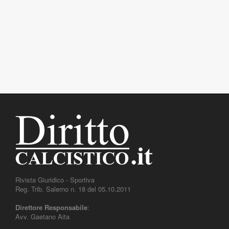
Rivista Giuridico - Sportiva
Reg. Trib. Salerno n. 18 del 05.10.2011
Direttore Responsabile
:
Avv. Gaetano Aita