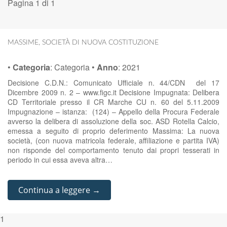
Pagina 1 di 1
MASSIME
,
SOCIETÀ DI NUOVA COSTITUZIONE
•
Categoria
:
Categoria
•
Anno
:
2021
Decisione C.D.N.: Comunicato Ufficiale n. 44/CDN del 17
Dicembre 2009 n. 2 – www.figc.it Decisione Impugnata: Delibera
CD Territoriale presso il CR Marche CU n. 60 del 5.11.2009
Impugnazione – istanza: (124) – Appello della Procura Federale
avverso la delibera di assoluzione della soc. ASD Rotella Calcio,
emessa a seguito di proprio deferimento Massima: La nuova
società, (con nuova matricola federale, affiliazione e partita IVA)
non risponde del comportamento tenuto dai propri tesserati in
periodo in cui essa aveva altra…
Continua a leggere →
1