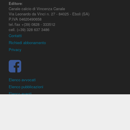
Editore
:
Canale calcio di Vincenza Canale
Via Leonardo da Vinci n. 27 - 84025 - Eboli (SA)
P.IVA 04620490658
tel./fax +(39) 0828 - 333512
cell. (+39) 328 637 3486
Contatti
Richiedi abbonamento
Privacy
Elenco avvocati
Elenco pubblicazioni
Elenco eventi
DirittoCalcistico.it
è il portale giuridico - normativo di riferimento per il
diritto sportivo. E' diretto alla società, al calciatore, all'agente
(procuratore), all'allenatore e contiene norme, regolamenti, decisioni,
sentenze e una banca dati di giurisprudenza di giustizia sportiva.