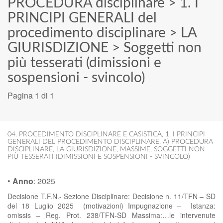
PROCEDURA disciplinare
>
1. I
PRINCIPI GENERALI del
procedimento disciplinare
>
LA
GIURISDIZIONE
>
Soggetti non
più tesserati (dimissioni e
sospensioni - svincolo)
Pagina 1 di 1
04. PROCEDIMENTO DISCIPLINARE E CASISTICA
,
1. I PRINCIPI
GENERALI DEL PROCEDIMENTO DISCIPLINARE
,
A) PROCEDURA
DISCIPLINARE
,
LA GIURISDIZIONE
,
MASSIME
,
SOGGETTI NON
PIÙ TESSERATI (DIMISSIONI E SOSPENSIONI - SVINCOLO)
•
Anno
:
2025
Decisione T.F.N.- Sezione Disciplinare: Decisione n. 11/TFN – SD
del 18 Luglio 2025 (motivazioni) Impugnazione – Istanza:
omissis – Reg. Prot. 238/TFN-SD Massima:…le intervenute