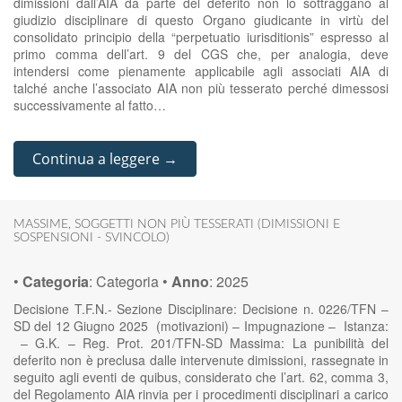
dimissioni dall’AIA da parte del deferito non lo sottraggano al
giudizio disciplinare di questo Organo giudicante in virtù del
consolidato principio della “perpetuatio iurisditionis” espresso al
primo comma dell’art. 9 del CGS che, per analogia, deve
intendersi come pienamente applicabile agli associati AIA di
talché anche l’associato AIA non più tesserato perché dimessosi
successivamente al fatto…
Continua a leggere →
MASSIME
,
SOGGETTI NON PIÙ TESSERATI (DIMISSIONI E
SOSPENSIONI - SVINCOLO)
•
Categoria
:
Categoria
•
Anno
:
2025
Decisione T.F.N.- Sezione Disciplinare: Decisione n. 0226/TFN –
SD del 12 Giugno 2025 (motivazioni) – Impugnazione – Istanza:
– G.K. – Reg. Prot. 201/TFN-SD Massima: La punibilità del
deferito non è preclusa dalle intervenute dimissioni, rassegnate in
seguito agli eventi de quibus, considerato che l’art. 62, comma 3,
del Regolamento AIA rinvia per i procedimenti disciplinari a carico