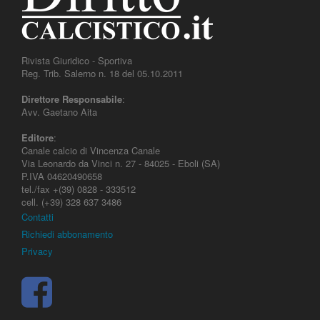
Rivista Giuridico - Sportiva
Reg. Trib. Salerno n. 18 del 05.10.2011
Direttore Responsabile
:
Avv. Gaetano Aita
Editore
:
Canale calcio di Vincenza Canale
Via Leonardo da Vinci n. 27 - 84025 - Eboli (SA)
P.IVA 04620490658
tel./fax +(39) 0828 - 333512
cell. (+39) 328 637 3486
Contatti
Richiedi abbonamento
Privacy