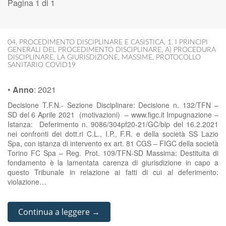
Pagina 1 di 1
04. PROCEDIMENTO DISCIPLINARE E CASISTICA
,
1. I PRINCIPI
GENERALI DEL PROCEDIMENTO DISCIPLINARE
,
A) PROCEDURA
DISCIPLINARE
,
LA GIURISDIZIONE
,
MASSIME
,
PROTOCOLLO
SANITARIO COVID19
•
Anno
:
2021
Decisione T.F.N.- Sezione Disciplinare: Decisione n. 132/TFN –
SD del 6 Aprile 2021 (motivazioni) – www.figc.it Impugnazione –
Istanza: Deferimento n. 9086/304pf20-21/GC/blp del 16.2.2021
nei confronti dei dott.ri C.L., I.P., F.R. e della società SS Lazio
Spa, con istanza di intervento ex art. 81 CGS – FIGC della società
Torino FC Spa – Reg. Prot. 109/TFN-SD Massima: Destituita di
fondamento è la lamentata carenza di giurisdizione in capo a
questo Tribunale in relazione ai fatti di cui al deferimento:
violazione…
Continua a leggere →