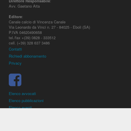
Direttore Responsabile
:
Avv. Gaetano Aita
Editore
:
Canale calcio di Vincenza Canale
Via Leonardo da Vinci n. 27 - 84025 - Eboli (SA)
P.IVA 04620490658
tel./fax +(39) 0828 - 333512
cell. (+39) 328 637 3486
Contatti
Richiedi abbonamento
Privacy
Elenco avvocati
Elenco pubblicazioni
Elenco eventi
DirittoCalcistico.it
è il portale giuridico - normativo di riferimento per il