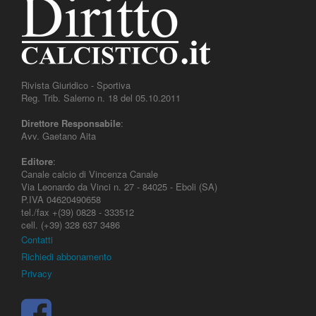
Rivista Giuridico - Sportiva
Reg. Trib. Salerno n. 18 del 05.10.2011
Direttore Responsabile
:
Avv. Gaetano Aita
Editore
:
Canale calcio di Vincenza Canale
Via Leonardo da Vinci n. 27 - 84025 - Eboli (SA)
P.IVA 04620490658
tel./fax +(39) 0828 - 333512
cell. (+39) 328 637 3486
Contatti
Richiedi abbonamento
Privacy