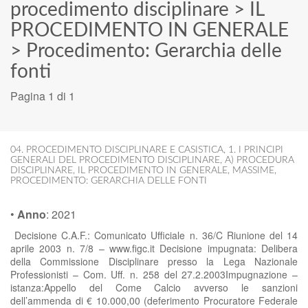
procedimento disciplinare
>
IL
PROCEDIMENTO IN GENERALE
>
Procedimento: Gerarchia delle
fonti
Pagina 1 di 1
04. PROCEDIMENTO DISCIPLINARE E CASISTICA
,
1. I PRINCIPI
GENERALI DEL PROCEDIMENTO DISCIPLINARE
,
A) PROCEDURA
DISCIPLINARE
,
IL PROCEDIMENTO IN GENERALE
,
MASSIME
,
PROCEDIMENTO: GERARCHIA DELLE FONTI
•
Anno
:
2021
Decisione C.A.F.: Comunicato Ufficiale n. 36/C Riunione del 14
aprile 2003 n. 7/8 – www.figc.it Decisione impugnata: Delibera
della Commissione Disciplinare presso la Lega Nazionale
Professionisti – Com. Uff. n. 258 del 27.2.2003Impugnazione –
istanza:Appello del Come Calcio avverso le sanzioni
dell’ammenda di € 10.000,00 (deferimento Procuratore Federale