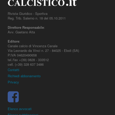
Rivista Giuridico - Sportiva
Reg. Trib. Salerno n. 18 del 05.10.2011
Direttore Responsabile
:
Avv. Gaetano Aita
Editore
:
Canale calcio di Vincenza Canale
Via Leonardo da Vinci n. 27 - 84025 - Eboli (SA)
P.IVA 04620490658
tel./fax +(39) 0828 - 333512
cell. (+39) 328 637 3486
Contatti
Richiedi abbonamento
Privacy
Elenco avvocati
Elenco pubblicazioni