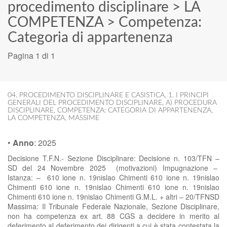
procedimento disciplinare
>
LA
COMPETENZA
>
Competenza:
Categoria di appartenenza
Pagina 1 di 1
04. PROCEDIMENTO DISCIPLINARE E CASISTICA
,
1. I PRINCIPI
GENERALI DEL PROCEDIMENTO DISCIPLINARE
,
A) PROCEDURA
DISCIPLINARE
,
COMPETENZA: CATEGORIA DI APPARTENENZA
,
LA COMPETENZA
,
MASSIME
•
Anno
:
2025
Decisione T.F.N.- Sezione Disciplinare: Decisione n. 103/TFN –
SD del 24 Novembre 2025 (motivazioni) Impugnazione –
Istanza: – 610 ione n. 19nislao Chimenti 610 ione n. 19nislao
Chimenti 610 ione n. 19nislao Chimenti 610 ione n. 19nislao
Chimenti 610 ione n. 19nislao Chimenti G.M.L. + altri – 20/TFNSD
Massima: Il Tribunale Federale Nazionale, Sezione Disciplinare,
non ha competenza ex art. 88 CGS a decidere in merito al
deferimento al deferimento dei dirigenti a cui è stata contestata la