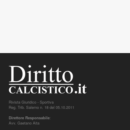
Rivista Giuridico - Sportiva
Reg. Trib. Salerno n. 18 del 05.10.2011
Direttore Responsabile
:
Avv. Gaetano Aita