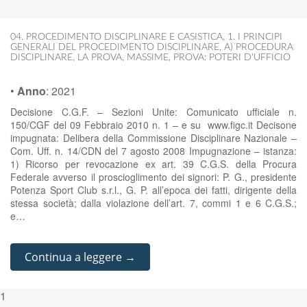
04. PROCEDIMENTO DISCIPLINARE E CASISTICA
,
1. I PRINCIPI
GENERALI DEL PROCEDIMENTO DISCIPLINARE
,
A) PROCEDURA
DISCIPLINARE
,
LA PROVA
,
MASSIME
,
PROVA: POTERI D'UFFICIO
•
Anno
:
2021
Decisione C.G.F. – Sezioni Unite: Comunicato ufficiale n.
150/CGF del 09 Febbraio 2010 n. 1 – e su www.figc.it Decisone
impugnata: Delibera della Commissione Disciplinare Nazionale –
Com. Uff. n. 14/CDN del 7 agosto 2008 Impugnazione – istanza:
1) Ricorso per revocazione ex art. 39 C.G.S. della Procura
Federale avverso il proscioglimento dei signori: P. G., presidente
Potenza Sport Club s.r.l., G. P. all’epoca dei fatti, dirigente della
stessa società; dalla violazione dell’art. 7, commi 1 e 6 C.G.S.;
e…
Continua a leggere →
1