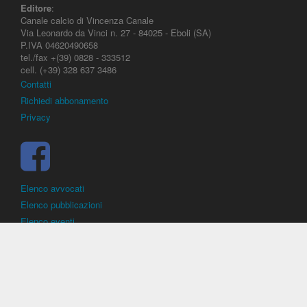
Editore
:
Canale calcio di Vincenza Canale
Via Leonardo da Vinci n. 27 - 84025 - Eboli (SA)
P.IVA 04620490658
tel./fax +(39) 0828 - 333512
cell. (+39) 328 637 3486
Contatti
Richiedi abbonamento
Privacy
Elenco avvocati
Elenco pubblicazioni
Elenco eventi
DirittoCalcistico.it
è il portale giuridico - normativo di riferimento per il
diritto sportivo. E' diretto alla società, al calciatore, all'agente
(procuratore), all'allenatore e contiene norme, regolamenti, decisioni,
sentenze e una banca dati di giurisprudenza di giustizia sportiva.