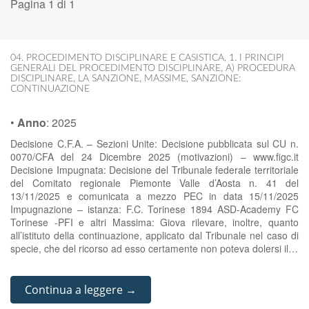
Pagina 1 di 1
04. PROCEDIMENTO DISCIPLINARE E CASISTICA
,
1. I PRINCIPI
GENERALI DEL PROCEDIMENTO DISCIPLINARE
,
A) PROCEDURA
DISCIPLINARE
,
LA SANZIONE
,
MASSIME
,
SANZIONE:
CONTINUAZIONE
•
Anno
:
2025
Decisione C.F.A. – Sezioni Unite: Decisione pubblicata sul CU n.
0070/CFA del 24 Dicembre 2025 (motivazioni) – www.figc.it
Decisione Impugnata: Decisione del Tribunale federale territoriale
del Comitato regionale Piemonte Valle d’Aosta n. 41 del
13/11/2025 e comunicata a mezzo PEC in data 15/11/2025
Impugnazione – istanza: F.C. Torinese 1894 ASD-Academy FC
Torinese -PFI e altri Massima: Giova rilevare, inoltre, quanto
all’istituto della continuazione, applicato dal Tribunale nel caso di
specie, che del ricorso ad esso certamente non poteva dolersi il…
Continua a leggere →