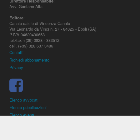
Direttore Responsabile
:
Avv. Gaetano Aita
Editore
:
Canale calcio di Vincenza Canale
Via Leonardo da Vinci n. 27 - 84025 - Eboli (SA)
P.IVA 04620490658
tel./fax +(39) 0828 - 333512
cell. (+39) 328 637 3486
Contatti
Richiedi abbonamento
Privacy
Elenco avvocati
Elenco pubblicazioni
Elenco eventi
DirittoCalcistico.it
è il portale giuridico - normativo di riferimento per il