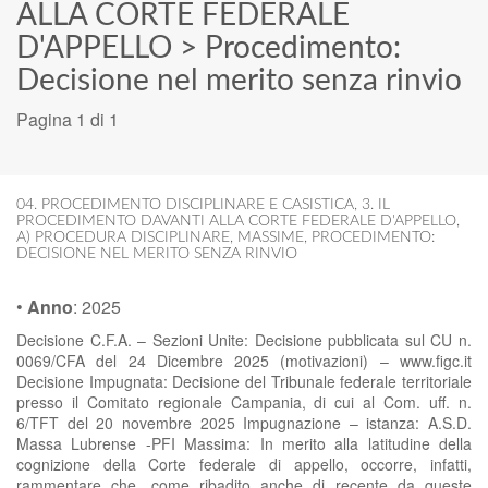
ALLA CORTE FEDERALE
D'APPELLO
>
Procedimento:
Decisione nel merito senza rinvio
Pagina 1 di 1
04. PROCEDIMENTO DISCIPLINARE E CASISTICA
,
3. IL
PROCEDIMENTO DAVANTI ALLA CORTE FEDERALE D'APPELLO
,
A) PROCEDURA DISCIPLINARE
,
MASSIME
,
PROCEDIMENTO:
DECISIONE NEL MERITO SENZA RINVIO
•
Anno
:
2025
Decisione C.F.A. – Sezioni Unite: Decisione pubblicata sul CU n.
0069/CFA del 24 Dicembre 2025 (motivazioni) – www.figc.it
Decisione Impugnata: Decisione del Tribunale federale territoriale
presso il Comitato regionale Campania, di cui al Com. uff. n.
6/TFT del 20 novembre 2025 Impugnazione – istanza: A.S.D.
Massa Lubrense -PFI Massima: In merito alla latitudine della
cognizione della Corte federale di appello, occorre, infatti,
rammentare che, come ribadito anche di recente da queste