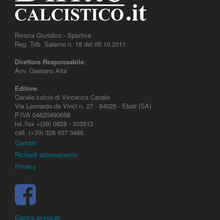
Rivista Giuridico - Sportiva
Reg. Trib. Salerno n. 18 del 05.10.2011
Direttore Responsabile
:
Avv. Gaetano Aita
Editore
:
Canale calcio di Vincenza Canale
Via Leonardo da Vinci n. 27 - 84025 - Eboli (SA)
P.IVA 04620490658
tel./fax +(39) 0828 - 333512
cell. (+39) 328 637 3486
Contatti
Richiedi abbonamento
Privacy
Elenco avvocati