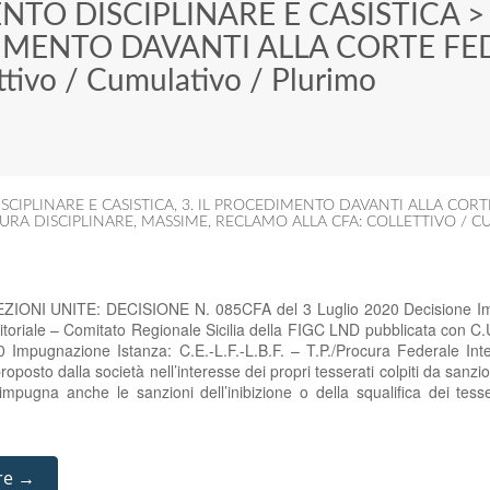
NTO DISCIPLINARE E CASISTICA
DIMENTO DAVANTI ALLA CORTE FE
ivo / Cumulativo / Plurimo
SCIPLINARE E CASISTICA
,
3. IL PROCEDIMENTO DAVANTI ALLA CORT
URA DISCIPLINARE
,
MASSIME
,
RECLAMO ALLA CFA: COLLETTIVO / C
ZIONI UNITE: DECISIONE N. 085CFA del 3 Luglio 2020 Decisione Im
itoriale – Comitato Regionale Sicilia della FIGC LND pubblicata con C.U.
 Impugnazione Istanza: C.E.-L.F.-L.B.F. – T.P./Procura Federale Int
oposto dalla società nell’interesse dei propri tesserati colpiti da sanzio
 impugna anche le sanzioni dell’inibizione o della squalifica dei tes
re →