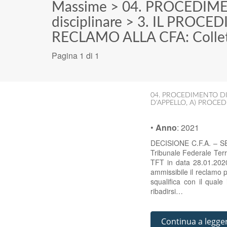
Massime
>
04. PROCEDIME
disciplinare
>
3. IL PROCE
RECLAMO ALLA CFA: Collett
Pagina 1 di 1
04. PROCEDIMENTO DI
D'APPELLO
,
A) PROCED
•
Anno
:
2021
DECISIONE C.F.A. – SE
Tribunale Federale Terr
TFT in data 28.01.2020
ammissibile il reclamo pr
squalifica con il quale
ribadirsi…
Continua a legge