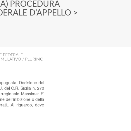
>
A) PROCEDURA
DERALE D'APPELLO
>
E FEDERALE
UMULATIVO / PLURIMO
pugnata: Decisione del
 del C.R. Sicilia n. 270
erregionale Massima: E’
ne dell’inibizione o della
serati…Al riguardo, deve