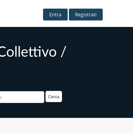
Entra
Registrati
llettivo /
o
a