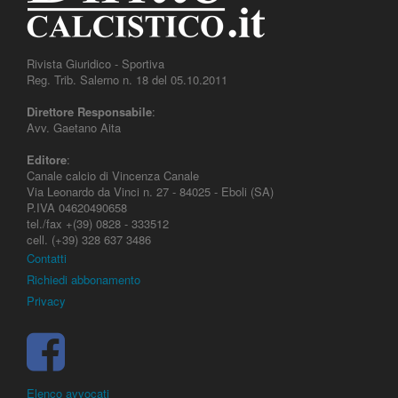
Rivista Giuridico - Sportiva
Reg. Trib. Salerno n. 18 del 05.10.2011
Direttore Responsabile
:
Avv. Gaetano Aita
Editore
:
Canale calcio di Vincenza Canale
Via Leonardo da Vinci n. 27 - 84025 - Eboli (SA)
P.IVA 04620490658
tel./fax +(39) 0828 - 333512
cell. (+39) 328 637 3486
Contatti
Richiedi abbonamento
Privacy
Elenco avvocati