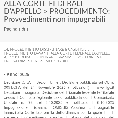
ALLA CORTE FEDERALE
D'APPELLO
>
PROCEDIMENTO:
Provvedimenti non impugnabili
Pagina 1 di 1
04. PROCEDIMENTO DISCIPLINARE E CASISTICA
,
3. IL
PROCEDIMENTO DAVANTI ALLA CORTE FEDERALE D'APPELLO
,
A) PROCEDURA DISCIPLINARE
,
MASSIME
,
PROCEDIMENTO:
PROVVEDIMENTI NON IMPUGNABILI
•
Anno
:
2025
Decisione C.F.A. – Sezioni Unite : Decisione pubblicata sul CU n.
0051/CFA del 24 Novembre 2025 (motivazioni) – www.figc.it
Decisione Impugnata: Decisione del Tribunale federale territoriale
presso il Comitato regionale Lazio, pubblicata con il Comunicato
Ufficiale n. 92 del 3.10.2025 e notificata il 6.10.2025
Impugnazione – istanza: – OMISSIS Massima: E’ impugnabile
innanzi alla Corte l’abnormità dell’ordinanza con la quale il TFT
sospeso il procedimento sportivo in attesa del giudicato del