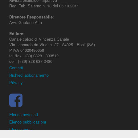
Rivista Giuridico - Sportiva
Reg. Trib. Salerno n. 18 del 05.10.2011
Direttore Responsabile
:
Avv. Gaetano Aita
Editore
:
Canale calcio di Vincenza Canale
Via Leonardo da Vinci n. 27 - 84025 - Eboli (SA)
P.IVA 04620490658
tel./fax +(39) 0828 - 333512
cell. (+39) 328 637 3486
Contatti
Richiedi abbonamento
Privacy
Elenco avvocati
Elenco pubblicazioni
Elenco eventi