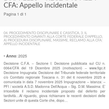
CFA: Appello incidentale
Pagina 1 di 1
04. PROCEDIMENTO DISCIPLINARE E CASISTICA
,
3. IL
PROCEDIMENTO DAVANTI ALLA CORTE FEDERALE D'APPELLO
,
A) PROCEDURA DISCIPLINARE
,
MASSIME
,
RECLAMO ALLA CFA:
APPELLO INCIDENTALE
•
Anno
:
2025
Decisione C.F.A. – Sezione I: Decisione pubblicata sul CU n.
0064/CFA del 19 Dicembre 2025 (motivazioni) – www.figc.it
Decisione Impugnata: Decisione del Tribunale federale territoriale
c/o Comitato regionale Toscana n. 31 del 6 novembre 2025 e
comunicata in data 7 novembre 2025 Impugnazione – istanza: –
PFI / società A.S.D. Madonna Dell’Acqua – Sig. D.M. Massima: E’
irricevibile il reclamo incidentale proposto dal deferito per
tardività…Al riguardo, giova richiamare le recenti decisioni delle
Sezioni unite di questa Corte che, dopo…