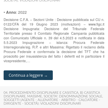
SOCIETÀ): VIOLAZIONI DISCIPLINARI
•
Anno
:
2022
Decisione C.F.A. – Sezioni Unite : Decisione pubblicata sul CU n.
0122/CFA del 19 Giugno 2023 (motivazioni) – www.figc.it
Decisione Impugnata: Decisione del Tribunale Federale
Territoriale presso il Comitato Regionale Campania pubblicata
con Comunicato Ufficiale n. 39 del 4.5.2023 e notificata in data
5.5.2023 Impugnazione – istanza: Procura Federale
Interregionale/sig. R.P. e altri Massima: Rigettato il reclamo della
Procura Federale e confermata la decisione del TFT che ha
prosciolto per insussistenza del fatto i deferiti ed in particolare il
vicepresidente,…
Continua a leggere →
04. PROCEDIMENTO DISCIPLINARE E CASISTICA
,
B) CASISTICA
DISCIPLINARE
,
MASSIME
,
SOCIETA': DENOMINAZIONE SOCIALE
,
SOGGETTI (AGENTE - ALLENATORE - ARBITRO - CALCIATORE -
DIRIGENTE - SOCIETÀ): VIOLAZIONI DISCIPLINARI