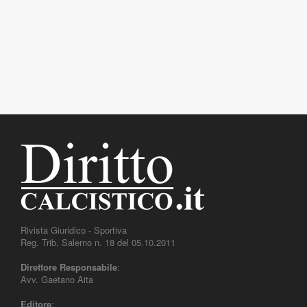
Rivista Giuridico - Sportiva
Reg. Trib. Salerno n. 18 del 05.10.2011
Direttore Responsabile
:
Avv. Gaetano Aita
Editore
: