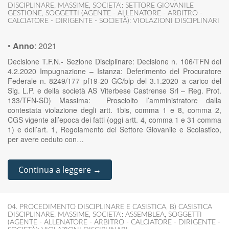
DISCIPLINARE
,
MASSIME
,
SOCIETA': SETTORE GIOVANILE
GESTIONE
,
SOGGETTI (AGENTE - ALLENATORE - ARBITRO -
CALCIATORE - DIRIGENTE - SOCIETÀ): VIOLAZIONI DISCIPLINARI
•
Anno
:
2021
Decisione T.F.N.- Sezione Disciplinare: Decisione n. 106/TFN del
4.2.2020 Impugnazione – Istanza: Deferimento del Procuratore
Federale n. 8249/177 pf19-20 GC/blp del 3.1.2020 a carico del
Sig. L.P. e della società AS Viterbese Castrense Srl – Reg. Prot.
133/TFN-SD) Massima: Prosciolto l’amministratore dalla
contestata violazione degli artt. 1bis, comma 1 e 8, comma 2,
CGS vigente all’epoca dei fatti (oggi artt. 4, comma 1 e 31 comma
1) e dell’art. 1, Regolamento del Settore Giovanile e Scolastico,
per avere ceduto con…
Continua a leggere →
04. PROCEDIMENTO DISCIPLINARE E CASISTICA
,
B) CASISTICA
DISCIPLINARE
,
MASSIME
,
SOCIETA': ASSEMBLEA
,
SOGGETTI
(AGENTE - ALLENATORE - ARBITRO - CALCIATORE - DIRIGENTE -