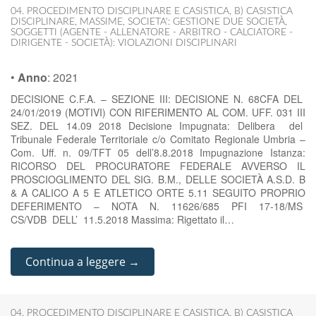
04. PROCEDIMENTO DISCIPLINARE E CASISTICA
,
B) CASISTICA
DISCIPLINARE
,
MASSIME
,
SOCIETA': GESTIONE DUE SOCIETÀ
,
SOGGETTI (AGENTE - ALLENATORE - ARBITRO - CALCIATORE -
DIRIGENTE - SOCIETÀ): VIOLAZIONI DISCIPLINARI
•
Anno
:
2021
DECISIONE C.F.A. – SEZIONE III: DECISIONE N. 68CFA DEL
24/01/2019 (MOTIVI) CON RIFERIMENTO AL COM. UFF. 031 III
SEZ. DEL 14.09 2018 Decisione Impugnata: Delibera del
Tribunale Federale Territoriale c/o Comitato Regionale Umbria –
Com. Uff. n. 09/TFT 05 dell’8.8.2018 Impugnazione Istanza:
RICORSO DEL PROCURATORE FEDERALE AVVERSO IL
PROSCIOGLIMENTO DEL SIG. B.M., DELLE SOCIETÀ A.S.D. B
& A CALICO A 5 E ATLETICO ORTE 5.11 SEGUITO PROPRIO
DEFERIMENTO – NOTA N. 11626/685 PFI 17-18/MS
CS/VDB DELL’ 11.5.2018 Massima: Rigettato il…
Continua a leggere →
04. PROCEDIMENTO DISCIPLINARE E CASISTICA
,
B) CASISTICA