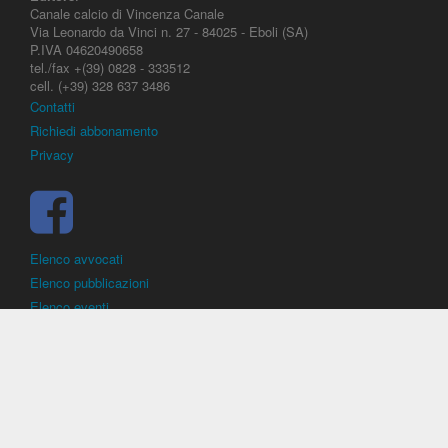
Canale calcio di Vincenza Canale
Via Leonardo da Vinci n. 27 - 84025 - Eboli (SA)
P.IVA 04620490658
tel./fax +(39) 0828 - 333512
cell. (+39) 328 637 3486
Contatti
Richiedi abbonamento
Privacy
Elenco avvocati
Elenco pubblicazioni
Elenco eventi
DirittoCalcistico.it
è il portale giuridico - normativo di riferimento per il
diritto sportivo. E' diretto alla società, al calciatore, all'agente
(procuratore), all'allenatore e contiene norme, regolamenti, decisioni,
sentenze e una banca dati di giurisprudenza di giustizia sportiva.