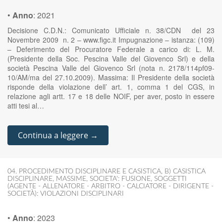
•
Anno
:
2021
Decisione C.D.N.: Comunicato Ufficiale n. 38/CDN del 23
Novembre 2009 n. 2 – www.figc.it Impugnazione – istanza: (109)
– Deferimento del Procuratore Federale a carico di: L. M.
(Presidente della Soc. Pescina Valle del Giovenco Srl) e della
società Pescina Valle del Giovenco Srl (nota n. 2178/114pf09-
10/AM/ma del 27.10.2009). Massima: Il Presidente della società
risponde della violazione dell’ art. 1, comma 1 del CGS, in
relazione agli artt. 17 e 18 delle NOIF, per aver, posto in essere
atti tesi al…
Continua a leggere →
04. PROCEDIMENTO DISCIPLINARE E CASISTICA
,
B) CASISTICA
DISCIPLINARE
,
MASSIME
,
SOCIETA': FUSIONE
,
SOGGETTI
(AGENTE - ALLENATORE - ARBITRO - CALCIATORE - DIRIGENTE -
SOCIETÀ): VIOLAZIONI DISCIPLINARI
•
Anno
:
2023