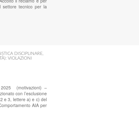
ccolto il reclamo e per
el settore tecnico per la
SISTICA DISCIPLINARE
,
TÀ): VIOLAZIONI
 2025 (motivazioni) –
ionato con l’esclusione
2 e 3, lettere a) e c) del
i Comportamento AIA per