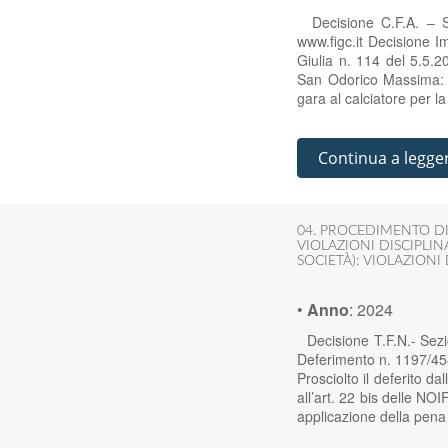
Decisione C.F.A. – Se
www.figc.it Decisione Im
Giulia n. 114 del 5.5.2
San Odorico Massima: Acc
gara al calciatore per la
Continua a legge
04. PROCEDIMENTO DI
VIOLAZIONI DISCIPLIN
SOCIETÀ): VIOLAZIONI 
•
Anno
:
2024
Decisione T.F.N.- Sezi
Deferimento n. 1197/454
Prosciolto il deferito da
all’art. 22 bis delle N
applicazione della pena