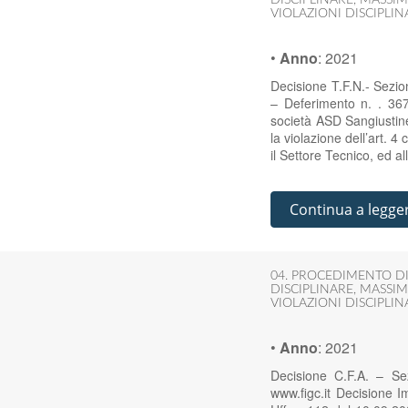
VIOLAZIONI DISCIPLIN
•
Anno
:
2021
Decisione T.F.N.- Sezi
– Deferimento n. . 36
società ASD Sangiustin
la violazione dell’art. 
il Settore Tecnico, ed 
Continua a legge
04. PROCEDIMENTO DI
DISCIPLINARE
,
MASSIM
VIOLAZIONI DISCIPLIN
•
Anno
:
2021
Decisione C.F.A. – Se
www.figc.it Decisione 