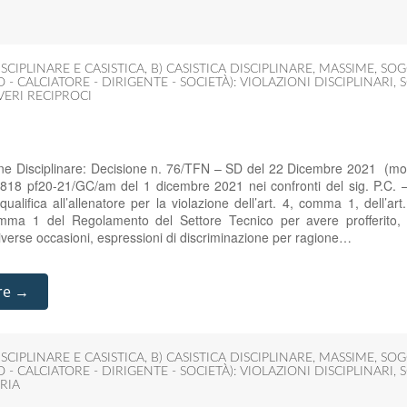
SCIPLINARE E CASISTICA
,
B) CASISTICA DISCIPLINARE
,
MASSIME
,
SOG
 - CALCIATORE - DIRIGENTE - SOCIETÀ): VIOLAZIONI DISCIPLINARI
,
S
OVERI RECIPROCI
one Disciplinare: Decisione n. 76/TFN – SD del 22 Dicembre 2021 (mo
818 pf20-21/GC/am del 1 dicembre 2021 nei confronti del sig. P.C.
ualifica all’allenatore per la violazione dell’art. 4, comma 1, dell’
omma 1 del Regolamento del Settore Tecnico per avere profferito,
diverse occasioni, espressioni di discriminazione per ragione…
re →
SCIPLINARE E CASISTICA
,
B) CASISTICA DISCIPLINARE
,
MASSIME
,
SOG
 - CALCIATORE - DIRIGENTE - SOCIETÀ): VIOLAZIONI DISCIPLINARI
,
S
RIA