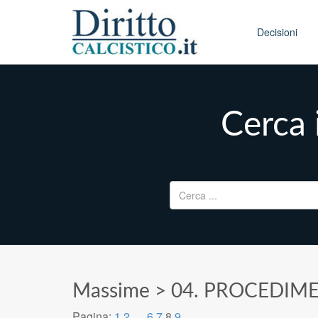
Skip to conten
Main menu
Decisioni
Cerca 
Ricerca per:
Massime
>
04. PROCEDIME
Pagina:
1
2
…
6
7
8
9