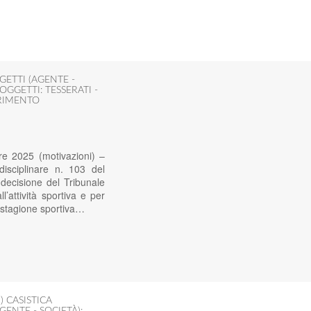
GETTI (AGENTE -
OGGETTI: TESSERATI -
ERIMENTO
re 2025 (motivazioni) –
isciplinare n. 103 del
decisione del Tribunale
’attività sportiva e per
la stagione sportiva…
) CASISTICA
GENTE - SOCIETÀ):