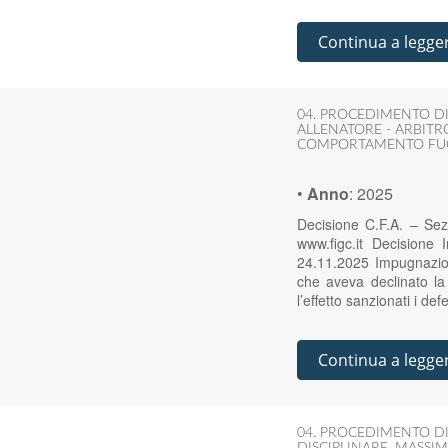
Continua a legge
04. PROCEDIMENTO DI
ALLENATORE - ARBITRO
COMPORTAMENTO FUOR
•
Anno
:
2025
Decisione C.F.A. – Sez
www.figc.it Decisione
24.11.2025 Impugnazion
che aveva declinato la 
l’effetto sanzionati i d
Continua a legge
04. PROCEDIMENTO DI
DISCIPLINARE
,
MASSIM