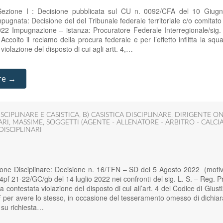
zione I : Decisione pubblicata sul CU n. 0092/CFA del 10 Giugn
pugnata: Decisione del del Tribunale federale territoriale c/o comitato
022 Impugnazione – istanza: Procuratore Federale Interregionale/sig.
olto il reclamo della procura federale e per l’effetto inflitta la squa
 violazione del disposto di cui agli artt. 4,…
re →
SCIPLINARE E CASISTICA
,
B) CASISTICA DISCIPLINARE
,
DIRIGENTE ON
ARI
,
MASSIME
,
SOGGETTI (AGENTE - ALLENATORE - ARBITRO - CALCIA
DISCIPLINARI
one Disciplinare: Decisione n. 16/TFN – SD del 5 Agosto 2022 (moti
pf 21-22/GC/gb del 14 luglio 2022 nei confronti del sig. L. S. – Reg.
lla contestata violazione del disposto di cui all’art. 4 del Codice di Giust
OIF per avere lo stesso, in occasione del tesseramento omesso di dichia
 su richiesta…