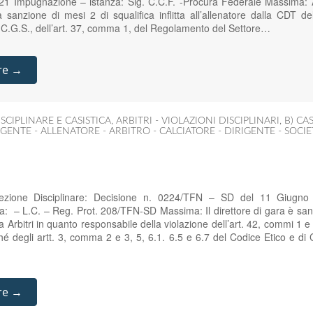
021 Impugnazione – istanza: Sig. C.C.F. -Procura Federale Massima: A
la sanzione di mesi 2 di squalifica inflitta all’allenatore dalla CDT d
el C.G.S., dell’art. 37, comma 1, del Regolamento del Settore…
re →
SCIPLINARE E CASISTICA
,
ARBITRI - VIOLAZIONI DISCIPLINARI
,
B) CA
GENTE - ALLENATORE - ARBITRO - CALCIATORE - DIRIGENTE - SOCIE
zione Disciplinare: Decisione n. 0224/TFN – SD del 11 Giugno
: – L.C. – Reg. Prot. 208/TFN-SD Massima: Il direttore di gara è sanz
a Arbitri in quanto responsabile della violazione dell’art. 42, commi 1 e 
 degli artt. 3, comma 2 e 3, 5, 6.1. 6.5 e 6.7 del Codice Etico e d
re →