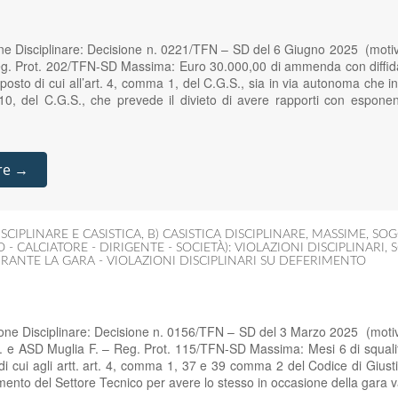
one Disciplinare: Decisione n. 0221/TFN – SD del 6 Giugno 2025 (moti
g. Prot. 202/TFN-SD Massima: Euro 30.000,00 di ammenda con diffida 
sposto di cui all’art. 4, comma 1, del C.G.S., sia in via autonoma che in
10, del C.G.S., che prevede il divieto di avere rapporti con esponen
re →
SCIPLINARE E CASISTICA
,
B) CASISTICA DISCIPLINARE
,
MASSIME
,
SOG
 - CALCIATORE - DIRIGENTE - SOCIETÀ): VIOLAZIONI DISCIPLINARI
,
S
NTE LA GARA - VIOLAZIONI DISCIPLINARI SU DEFERIMENTO
one Disciplinare: Decisione n. 0156/TFN – SD del 3 Marzo 2025 (moti
 e ASD Muglia F. – Reg. Prot. 115/TFN-SD Massima: Mesi 6 di squalifi
di cui agli artt. art. 4, comma 1, 37 e 39 comma 2 del Codice di Giustiz
nto del Settore Tecnico per avere lo stesso in occasione della gara 