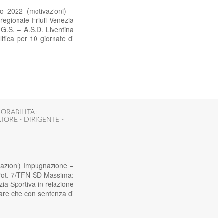
o 2022 (motivazioni) –
 regionale Friuli Venezia
 G.S. – A.S.D. Liventina
lifica per 10 giornate di
ORABILITA':
TORE - DIRIGENTE -
vazioni) Impugnazione –
 Prot. 7/TFN-SD Massima:
izia Sportiva in relazione
rare che con sentenza di