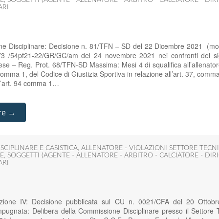
ARI
one Disciplinare: Decisione n. 81/TFN – SD del 22 Dicembre 2021 (mo
73 /54pf21-22/GR/GC/am del 24 novembre 2021 nei confronti dei sigg
ese – Reg. Prot. 68/TFN-SD Massima: Mesi 4 di squalifica all’allenato
4 comma 1, del Codice di Giustizia Sportiva in relazione all’art. 37, co
all’art. 94 comma 1…
re →
SCIPLINARE E CASISTICA
,
ALLENATORE - VIOLAZIONI SETTORE TECN
E
,
SOGGETTI (AGENTE - ALLENATORE - ARBITRO - CALCIATORE - DIRI
ARI
zione IV: Decisione pubblicata sul CU n. 0021/CFA del 20 Ottobr
Impugnata: Delibera della Commissione Disciplinare presso il Settore 