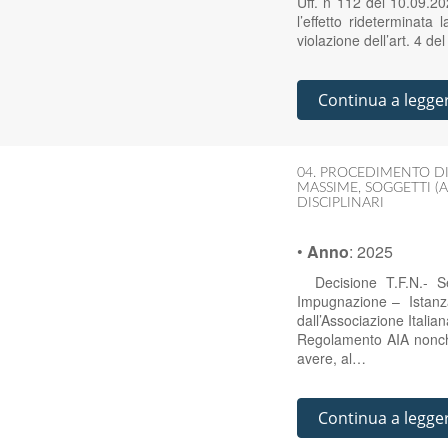
Uff. n 112 del 10.09.2
l’effetto rideterminata 
violazione dell’art. 4 d
Continua a legge
04. PROCEDIMENTO DI
MASSIME
,
SOGGETTI (A
DISCIPLINARI
•
Anno
:
2025
Decisione T.F.N.- Se
Impugnazione – Istanza
dall’Associazione Italian
Regolamento AIA nonché
avere, al…
Continua a legge