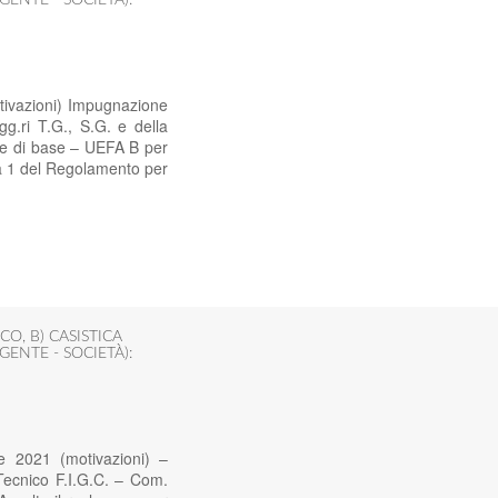
tivazioni) Impugnazione
.ri T.G., S.G. e della
re di base – UEFA B per
mma 1 del Regolamento per
ICO
,
B) CASISTICA
GENTE - SOCIETÀ):
e 2021 (motivazioni) –
Tecnico F.I.G.C. – Com.