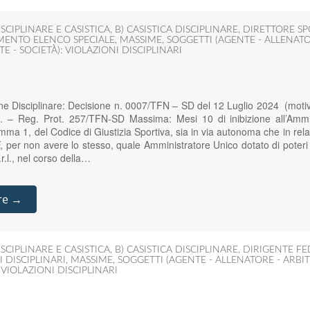
SCIPLINARE E CASISTICA
,
B) CASISTICA DISCIPLINARE
,
DIRETTORE SP
MENTO ELENCO SPECIALE
,
MASSIME
,
SOGGETTI (AGENTE - ALLENATO
E - SOCIETÀ): VIOLAZIONI DISCIPLINARI
one Disciplinare: Decisione n. 0007/TFN – SD del 12 Luglio 2024 (moti
. – Reg. Prot. 257/TFN-SD Massima: Mesi 10 di inibizione all’Ammin
comma 1, del Codice di Giustizia Sportiva, sia in via autonoma che in re
IF, per non avere lo stesso, quale Amministratore Unico dotato di poteri
.l., nel corso della…
re →
SCIPLINARE E CASISTICA
,
B) CASISTICA DISCIPLINARE
,
DIRIGENTE FE
I DISCIPLINARI
,
MASSIME
,
SOGGETTI (AGENTE - ALLENATORE - ARBIT
 VIOLAZIONI DISCIPLINARI