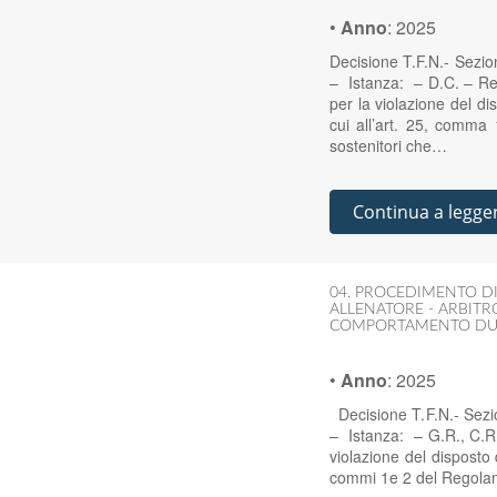
•
Anno
:
2025
Decisione T.F.N.- Sezi
– Istanza: – D.C. – Re
per la violazione del di
cui all’art. 25, comma 
sostenitori che…
Continua a legge
04. PROCEDIMENTO DI
ALLENATORE - ARBITRO
COMPORTAMENTO DURA
•
Anno
:
2025
Decisione T.F.N.- Sezi
– Istanza: – G.R., C.R.
violazione del disposto 
commi 1e 2 del Regolame