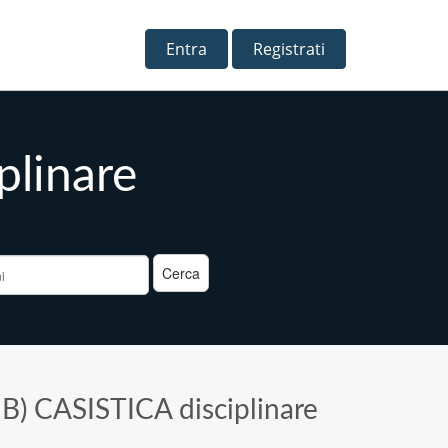
Entra
Registrati
plinare
a
>
B) CASISTICA disciplinare