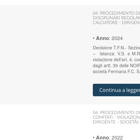
04. PROCEDIMENTO DI
DISCIPLINARI REGOLA
CALCIATORE - DIRIGENT
•
Anno
:
2024
Decisione T.F.N.- Sezi
– Istanza: V.S. e M.R
violazione dell’art. 4, 
dagli artt. 39 delle NO
società Fermana F.C. S.r
Continua a legge
04. PROCEDIMENTO DI
COMITATI - VIOLAZION
DIRIGENTE - SOCIETÀ):
•
Anno
:
2022