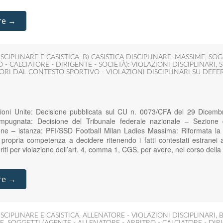
re →
SCIPLINARE E CASISTICA
,
B) CASISTICA DISCIPLINARE
,
MASSIME
,
SOG
 - CALCIATORE - DIRIGENTE - SOCIETÀ): VIOLAZIONI DISCIPLINARI
,
S
I DAL CONTESTO SPORTIVO - VIOLAZIONI DISCIPLINARI SU DEF
ioni Unite: Decisione pubblicata sul CU n. 0073/CFA del 29 Dicemb
 Impugnata: Decisione del Tribunale federale nazionale – Sezione d
e – istanza: PFI/SSD Football Milan Ladies Massima: Riformata la 
propria competenza a decidere ritenendo i fatti contestati estranei all
eferiti per violazione dell’art. 4, comma 1, CGS, per avere, nel corso del
re →
SCIPLINARE E CASISTICA
,
ALLENATORE - VIOLAZIONI DISCIPLINARI
,
B
E
,
SOGGETTI (AGENTE - ALLENATORE - ARBITRO - CALCIATORE - DIRI