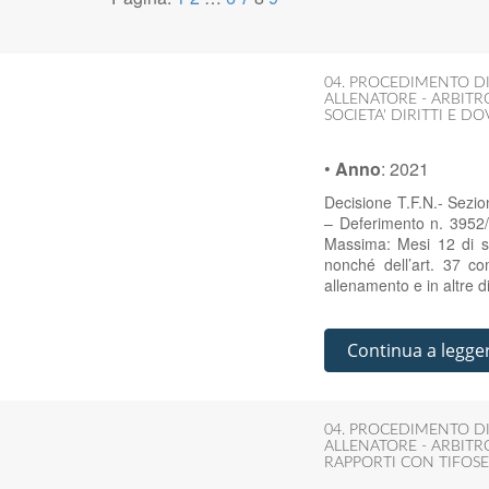
04. PROCEDIMENTO DI
ALLENATORE - ARBITRO
SOCIETA' DIRITTI E D
•
Anno
:
2021
Decisione T.F.N.- Sezi
– Deferimento n. 3952/
Massima: Mesi 12 di sq
nonché dell’art. 37 c
allenamento e in altre 
Continua a legge
04. PROCEDIMENTO DI
ALLENATORE - ARBITRO
RAPPORTI CON TIFOSE