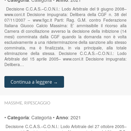
Decisione C.C.A.S.–C.O.N.I.: Lodo Arbitrale del 9 giugno 2008–
www.coni.it Decisione impugnata: Delibera della CGF n. 38 del
07/11/2007 – www.figc.it Parti: Rag. G.M. contro Federazione
Italiana Giuoco Calcio Massima: E’ ammissibile il ricorso alla
Camera di conciliazione avverso la decisione della inibizione (14
mesi) comminata dalla CGF quando la domanda non è volta
esclusivamente a una rideterminazione della sanzione allo stesso
comminata, ma è finalizzata, in via principale, alla totale
eliminazione della stessa. Decisione C.C.A.S.–C.O.N.I.: Lodo
Arbitrale del 15 aprile 2005– www.coni.it Decisione impugnata:
Delibera…
Continua a leggere →
MASSIME
,
RIPESCAGGIO
•
Categoria
:
Categoria
•
Anno
:
2021
Decisione C.C.A.S.–C.O.N.I.: Lodo Arbitrale del 27 ottobre 2005–