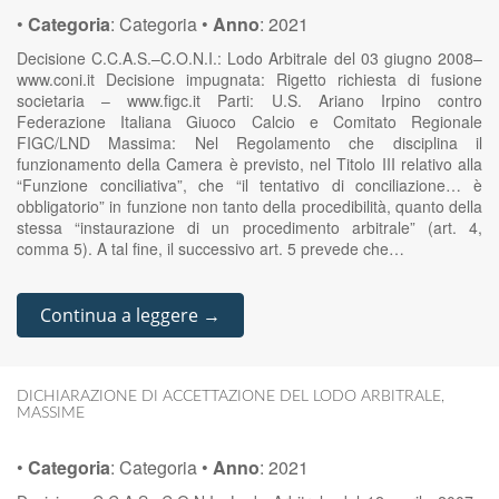
•
Categoria
:
Categoria
•
Anno
:
2021
Decisione C.C.A.S.–C.O.N.I.: Lodo Arbitrale del 03 giugno 2008–
www.coni.it Decisione impugnata: Rigetto richiesta di fusione
societaria – www.figc.it Parti: U.S. Ariano Irpino contro
Federazione Italiana Giuoco Calcio e Comitato Regionale
FIGC/LND Massima: Nel Regolamento che disciplina il
funzionamento della Camera è previsto, nel Titolo III relativo alla
“Funzione conciliativa”, che “il tentativo di conciliazione… è
obbligatorio” in funzione non tanto della procedibilità, quanto della
stessa “instaurazione di un procedimento arbitrale” (art. 4,
comma 5). A tal fine, il successivo art. 5 prevede che…
Continua a leggere →
DICHIARAZIONE DI ACCETTAZIONE DEL LODO ARBITRALE
,
MASSIME
•
Categoria
:
Categoria
•
Anno
:
2021