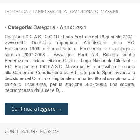
DOMANDA DI AMMISSIONE AL CAMPIONATO
,
MASSIME
•
Categoria
:
Categoria
•
Anno
:
2021
Decisione C.C.A.S.–C.O.N.I.: Lodo Arbitrale del 15 gennaio 2008–
www.coni.it Decisione impugnata: Ammissione della F.C.
Rossanese 1909 al Campionato di Eccellenza per la stagione
sportiva 2007-2008 – www.figc.it Parti: A.S. Roccella contro
Federazione Italiana Giuoco Calcio – Lega Nazionale Dilettanti –
F.C. Rossanese 1909 A.S.D. Massima: E’ ammissibile il ricorso
alla Camera di Conciliazione ed Arbitrato per lo Sport avverso la
decisione del Comitato Regionale che ha iscritto al campionato di
calcio di Eccellenza, per la stagione 2007/2008, una società,
neoretrocessa dalla serie D,…
Continua a leggere →
CONCILIAZIONE
,
MASSIME