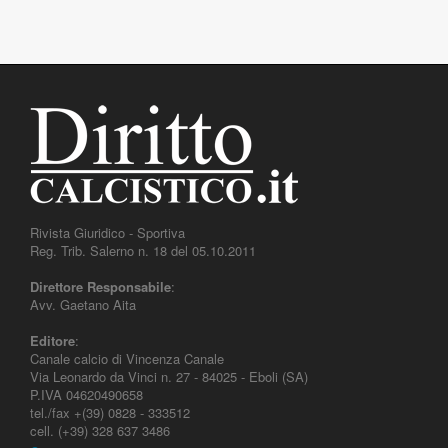
Rivista Giuridico - Sportiva
Reg. Trib. Salerno n. 18 del 05.10.2011
Direttore Responsabile
:
Avv. Gaetano Aita
Editore
:
Canale calcio di Vincenza Canale
Via Leonardo da Vinci n. 27 - 84025 - Eboli (SA)
P.IVA 04620490658
tel./fax +(39) 0828 - 333512
cell. (+39) 328 637 3486