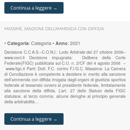
Continua a leggere →
MASSIME
,
SANZIONE DELL’AMMENDA CON DIFFIDA
•
Categoria
:
Categoria
•
Anno
:
2021
Decisione C.C.A.S.–C.O.N.I.: Lodo Arbitrale del 27 ottobre 2006–
www.coni.it Decisione impugnata: Delibera della Corte
Federale(FIGC) pubblicata sul C.U. n. 2/CF del 4 agosto 2006 –
www.figc.it Parti: Dott. F.C. contro F.I.G.C. Massima: La Camera
di Conciliazione è competente a decidere in merito alla sanzione
dell’ammenda con diffida irrogata dagli organi di giustizia sportiva
federale al tesserato ovvero al presidente federale, limitatamente
alla sanzione della diffida. L’art. 27 dello Statuto della FIGC
statuisce, al terzo comma, alcune deroghe al principio generale
della arbitrabilità…
Continua a leggere →