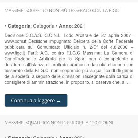
MASSIME
,
SOGGETTO NON PIÙ TESSERATO CON LA FIGC
•
Categoria
:
Categoria
•
Anno
:
2021
Decisione C.C.A.S.–C.O.N.I.: Lodo Arbitrale del 27 aprile 2007–
www.coni.it Decisione impugnata: Delibera della Corte Federale
pubblicata sul Comunicato Ufficiale n. 2/Cf del 4.8.2006 –
www.figc.it Parti: A.G. contro F.I.G.C Massima: La Camera di
Conciliazione e Arbitrato per lo Sport non è competente a
decidere sull’istanza di arbitrato promossa da colui chenon è un
tesserato della F.I.G.C. non ricoprendo più la qualifica di dirigente
della società, a seguito delle dimissioni rassegnate dalla carica di
consigliere di amministrazione. In proposito, si osserva che, ai…
Continua a leggere →
MASSIME
,
SQUALIFICA NON INFERIORE A 120 GIORNI
•
Categoria
:
Categoria
•
Anno
:
2021