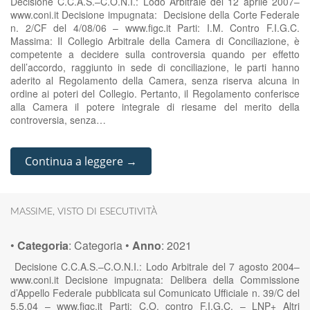
Decisione C.C.A.S.–C.O.N.I.: Lodo Arbitrale del 12 aprile 2007–
www.coni.it Decisione impugnata: Decisione della Corte Federale
n. 2/CF del 4/08/06 – www.figc.it Parti: I.M. Contro F.I.G.C.
Massima: Il Collegio Arbitrale della Camera di Conciliazione, è
competente a decidere sulla controversia quando per effetto
dell’accordo, raggiunto in sede di conciliazione, le parti hanno
aderito al Regolamento della Camera, senza riserva alcuna in
ordine ai poteri del Collegio. Pertanto, il Regolamento conferisce
alla Camera il potere integrale di riesame del merito della
controversia, senza…
Continua a leggere →
MASSIME
,
VISTO DI ESECUTIVITÀ
•
Categoria
:
Categoria
•
Anno
:
2021
Decisione C.C.A.S.–C.O.N.I.: Lodo Arbitrale del 7 agosto 2004–
www.coni.it Decisione impugnata: Delibera della Commissione
d’Appello Federale pubblicata sul Comunicato Ufficiale n. 39/C del
5.5.04 – www.figc.it Parti: C.O. contro F.I.G.C. – LNP+ Altri