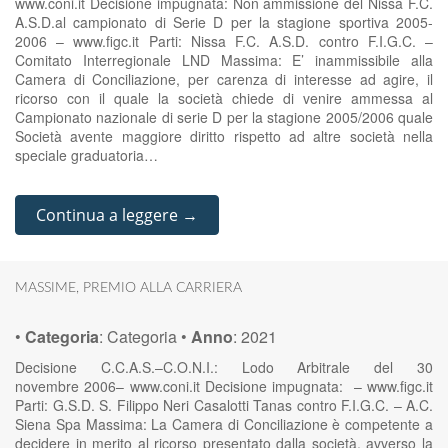
www.coni.it Decisione impugnata: Non ammissione del Nissa F.C.
A.S.D.al campionato di Serie D per la stagione sportiva 2005-
2006 – www.figc.it Parti: Nissa F.C. A.S.D. contro F.I.G.C. –
Comitato Interregionale LND Massima: E’ inammissibile alla
Camera di Conciliazione, per carenza di interesse ad agire, il
ricorso con il quale la società chiede di venire ammessa al
Campionato nazionale di serie D per la stagione 2005/2006 quale
Società avente maggiore diritto rispetto ad altre società nella
speciale graduatoria…
Continua a leggere →
MASSIME
,
PREMIO ALLA CARRIERA
•
Categoria
:
Categoria
•
Anno
:
2021
Decisione C.C.A.S.–C.O.N.I.: Lodo Arbitrale del 30
novembre 2006– www.coni.it Decisione impugnata: – www.figc.it
Parti: G.S.D. S. Filippo Neri Casalotti Tanas contro F.I.G.C. – A.C.
Siena Spa Massima: La Camera di Conciliazione è competente a
decidere in merito al ricorso presentato dalla società, avverso la