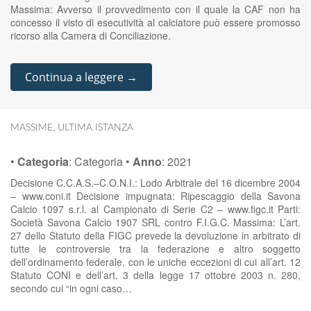
Massima: Avverso il provvedimento con il quale la CAF non ha
concesso il visto di esecutività al calciatore può essere promosso
ricorso alla Camera di Conciliazione.
Continua a leggere →
MASSIME
,
ULTIMA ISTANZA
•
Categoria
:
Categoria
•
Anno
:
2021
Decisione C.C.A.S.–C.O.N.I.: Lodo Arbitrale del 16 dicembre 2004
– www.coni.it Decisione impugnata: Ripescaggio della Savona
Calcio 1097 s.r.l. al Campionato di Serie C2 – www.figc.it Parti:
Società Savona Calcio 1907 SRL contro F.I.G.C. Massima: L’art.
27 dello Statuto della FIGC prevede la devoluzione in arbitrato di
tutte le controversie tra la federazione e altro soggetto
dell’ordinamento federale, con le uniche eccezioni di cui all’art. 12
Statuto CONI e dell’art. 3 della legge 17 ottobre 2003 n. 280,
secondo cui “in ogni caso…