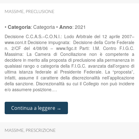
MASSIME
,
PRECLUSIONE
•
Categoria
:
Categoria
•
Anno
:
2021
Decisione C.C.A.S.–C.O.N.I.: Lodo Arbitrale del 12 aprile 2007–
www.coni.it Decisione impugnata: Decisione della Corte Federale
n. 2/CF del 4/08/06 – www.figc.it Parti: I.M. Contro F.I.G.C.
Massima: La Camera di Conciliazione non è competente a
decidere in merito alla proposta di preclusione alla permanenza in
qualsiasi rango o categoria della F.I.G.C. avanzata dall’organo di
ultima istanza federale al Presidente Federale. La “proposta”,
infatti, assume il carattere della discrezionalità nell’applicazione
della sanzione. Discrezionalità su cui il Collegio non può incidere
e/o assumere posizione.…
Continua a leggere →
MASSIME
,
PRESCRIZIONE