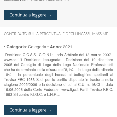
Continua a leggere →
CONTRIBUTO SULLA PERCENTUALE DEGLI INCASSI
,
MASSIME
•
Categoria
:
Categoria
•
Anno
:
2021
Decisione C.C.A.S.–C.O.N.I.: Lodo Arbitrale del 13 marzo 2007–
www.coni.it Decisione impugnata: Decisione del 19 dicembre
2005 del Consiglio di Lega della Lega Nazionale Professionisti
che ha determinato nella misura dell’8,1% – in luogo dell’ordinario
18% – la percentuale degli incassi al botteghino spettanti al
Treviso FBC 1933 S.r.l. per le partite disputate in trasferta nella
stagione 2005/2006 e la decisione di cui al C.U. n. 16/Cf in data
16.06.2006 della Corte Federale- www.figc.it Parti: Treviso F.B.C.
1993 Srl contro F.I.G.C. e L.N.P.…
Continua a leggere →