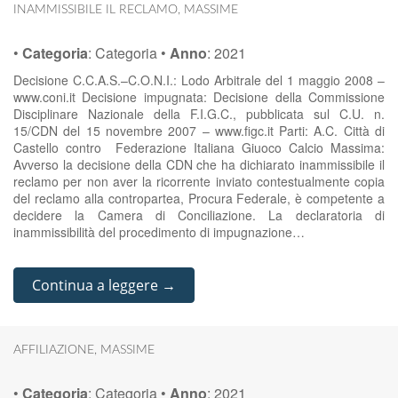
INAMMISSIBILE IL RECLAMO
,
MASSIME
•
Categoria
:
Categoria
•
Anno
:
2021
Decisione C.C.A.S.–C.O.N.I.: Lodo Arbitrale del 1 maggio 2008 –
www.coni.it Decisione impugnata: Decisione della Commissione
Disciplinare Nazionale della F.I.G.C., pubblicata sul C.U. n.
15/CDN del 15 novembre 2007 – www.figc.it Parti: A.C. Città di
Castello contro Federazione Italiana Giuoco Calcio Massima:
Avverso la decisione della CDN che ha dichiarato inammissibile il
reclamo per non aver la ricorrente inviato contestualmente copia
del reclamo alla contropartea, Procura Federale, è competente a
decidere la Camera di Conciliazione. La declaratoria di
inammissibilità del procedimento di impugnazione…
Continua a leggere →
AFFILIAZIONE
,
MASSIME
•
Categoria
:
Categoria
•
Anno
:
2021