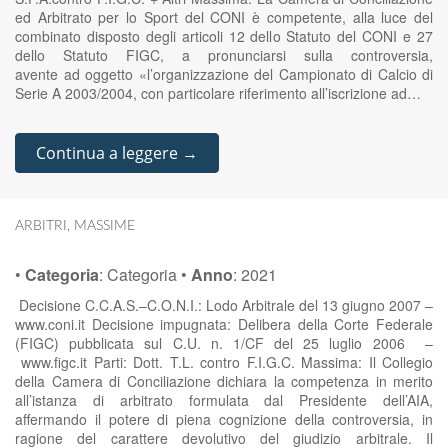
ed Arbitrato per lo Sport del CONI è competente, alla luce del
combinato disposto degli articoli 12 dello Statuto del CONI e 27
dello Statuto FIGC, a pronunciarsi sulla controversia,
avente ad oggetto «l’organizzazione del Campionato di Calcio di
Serie A 2003/2004, con particolare riferimento all’iscrizione ad…
Continua a leggere →
ARBITRI
,
MASSIME
•
Categoria
:
Categoria
•
Anno
:
2021
Decisione C.C.A.S.–C.O.N.I.: Lodo Arbitrale del 13 giugno 2007 –
www.coni.it Decisione impugnata: Delibera della Corte Federale
(FIGC) pubblicata sul C.U. n. 1/CF del 25 luglio 2006 –
www.figc.it Parti: Dott. T.L. contro F.I.G.C. Massima: Il Collegio
della Camera di Conciliazione dichiara la competenza in merito
all’istanza di arbitrato formulata dal Presidente dell’AIA,
affermando il potere di piena cognizione della controversia, in
ragione del carattere devolutivo del giudizio arbitrale. Il