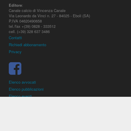
Editore
:
Canale calcio di Vincenza Canale
Via Leonardo da Vinci n. 27 - 84025 - Eboli (SA)
P.IVA 04620490658
tel./fax +(39) 0828 - 333512
cell. (+39) 328 637 3486
Contatti
Richiedi abbonamento
Privacy
Elenco avvocati
Elenco pubblicazioni
Elenco eventi
DirittoCalcistico.it
è il portale giuridico - normativo di riferimento per il
diritto sportivo. E' diretto alla società, al calciatore, all'agente
(procuratore), all'allenatore e contiene norme, regolamenti, decisioni,