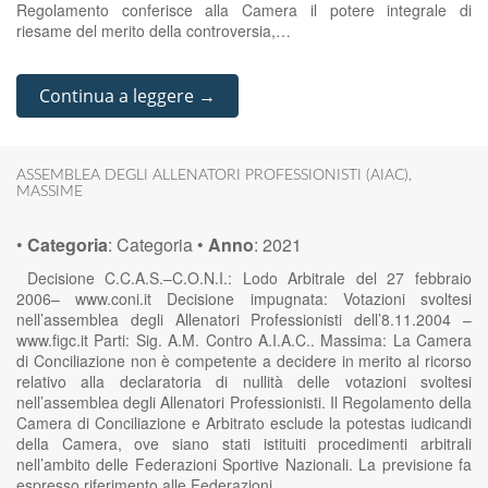
Regolamento conferisce alla Camera il potere integrale di
riesame del merito della controversia,…
Continua a leggere →
ASSEMBLEA DEGLI ALLENATORI PROFESSIONISTI (AIAC)
,
MASSIME
•
Categoria
:
Categoria
•
Anno
:
2021
Decisione C.C.A.S.–C.O.N.I.: Lodo Arbitrale del 27 febbraio
2006– www.coni.it Decisione impugnata: Votazioni svoltesi
nell’assemblea degli Allenatori Professionisti dell’8.11.2004 –
www.figc.it Parti: Sig. A.M. Contro A.I.A.C.. Massima: La Camera
di Conciliazione non è competente a decidere in merito al ricorso
relativo alla declaratoria di nullità delle votazioni svoltesi
nell’assemblea degli Allenatori Professionisti. Il Regolamento della
Camera di Conciliazione e Arbitrato esclude la potestas iudicandi
della Camera, ove siano stati istituiti procedimenti arbitrali
nell’ambito delle Federazioni Sportive Nazionali. La previsione fa
espresso riferimento alle Federazioni…