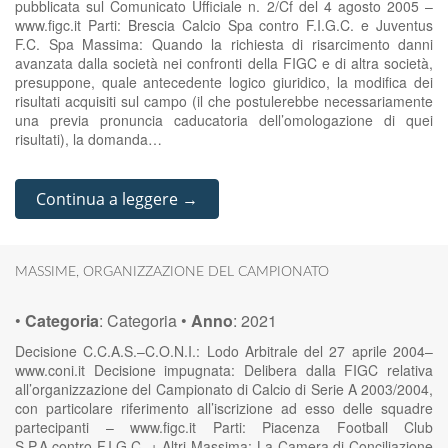
pubblicata sul Comunicato Ufficiale n. 2/Cf del 4 agosto 2005 –
www.figc.it Parti: Brescia Calcio Spa contro F.I.G.C. e Juventus
F.C. Spa Massima: Quando la richiesta di risarcimento danni
avanzata dalla società nei confronti della FIGC e di altra società,
presuppone, quale antecedente logico giuridico, la modifica dei
risultati acquisiti sul campo (il che postulerebbe necessariamente
una previa pronuncia caducatoria dell’omologazione di quei
risultati), la domanda…
Continua a leggere →
MASSIME
,
ORGANIZZAZIONE DEL CAMPIONATO
•
Categoria
:
Categoria
•
Anno
:
2021
Decisione C.C.A.S.–C.O.N.I.: Lodo Arbitrale del 27 aprile 2004–
www.coni.it Decisione impugnata: Delibera dalla FIGC relativa
all’organizzazione del Campionato di Calcio di Serie A 2003/2004,
con particolare riferimento all’iscrizione ad esso delle squadre
partecipanti – www.figc.it Parti: Piacenza Football Club
S.P.A.contro F.I.G.C. + Altri Massima: La Camera di Conciliazione