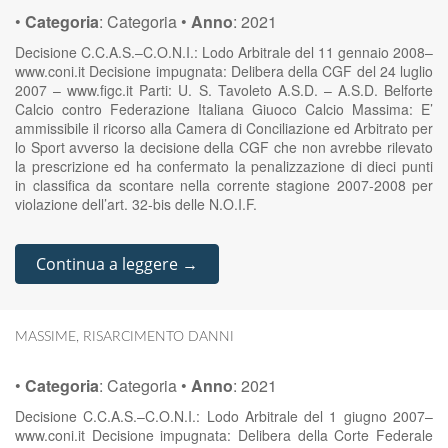
•
Categoria
:
Categoria
•
Anno
:
2021
Decisione C.C.A.S.–C.O.N.I.: Lodo Arbitrale del 11 gennaio 2008–
www.coni.it Decisione impugnata: Delibera della CGF del 24 luglio
2007 – www.figc.it Parti: U. S. Tavoleto A.S.D. – A.S.D. Belforte
Calcio contro Federazione Italiana Giuoco Calcio Massima: E’
ammissibile il ricorso alla Camera di Conciliazione ed Arbitrato per
lo Sport avverso la decisione della CGF che non avrebbe rilevato
la prescrizione ed ha confermato la penalizzazione di dieci punti
in classifica da scontare nella corrente stagione 2007-2008 per
violazione dell’art. 32-bis delle N.O.I.F.
Continua a leggere →
MASSIME
,
RISARCIMENTO DANNI
•
Categoria
:
Categoria
•
Anno
:
2021
Decisione C.C.A.S.–C.O.N.I.: Lodo Arbitrale del 1 giugno 2007–
www.coni.it Decisione impugnata: Delibera della Corte Federale