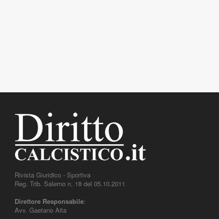
Rivista Giuridico - Sportiva
Reg. Trib. Salerno n. 18 del 05.10.2011
Direttore Responsabile
:
Avv. Gaetano Aita