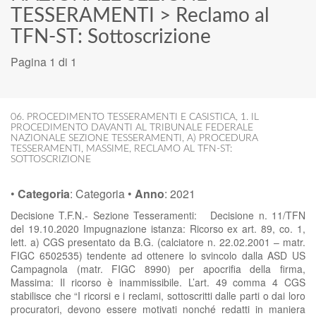
TESSERAMENTI
>
Reclamo al
TFN-ST: Sottoscrizione
Pagina 1 di 1
06. PROCEDIMENTO TESSERAMENTI E CASISTICA
,
1. IL
PROCEDIMENTO DAVANTI AL TRIBUNALE FEDERALE
NAZIONALE SEZIONE TESSERAMENTI
,
A) PROCEDURA
TESSERAMENTI
,
MASSIME
,
RECLAMO AL TFN-ST:
SOTTOSCRIZIONE
•
Categoria
:
Categoria
•
Anno
:
2021
Decisione T.F.N.- Sezione Tesseramenti: Decisione n. 11/TFN
del 19.10.2020 Impugnazione istanza: Ricorso ex art. 89, co. 1,
lett. a) CGS presentato da B.G. (calciatore n. 22.02.2001 – matr.
FIGC 6502535) tendente ad ottenere lo svincolo dalla ASD US
Campagnola (matr. FIGC 8990) per apocrifia della firma,
Massima: Il ricorso è inammissibile. L’art. 49 comma 4 CGS
stabilisce che “I ricorsi e i reclami, sottoscritti dalle parti o dai loro
procuratori, devono essere motivati nonché redatti in maniera