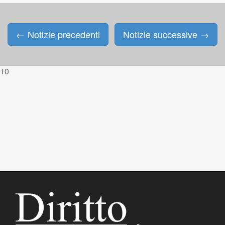
←
Notizie precedenti
Notizie successive
→
Posts navigation
10