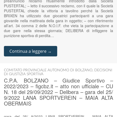
preannuncio reclamo ritualmente introdotto dalla Società
PUSTERTAL; – letto il successivo reclamo, con il quale la Società
PUSTERTAL chiede la vittoria a tavolino perché la Società
BRIXEN ha utilizzato due giocatrici partecipanti a una gara
giovanile nella mattinata della gara in oggetto; – con riferimento
all’art. 34 comma 2 delle N.O.I.F. che vieta la partecipazione a
due gare nella stessa giornata; DELIBERA di infliggere la
punizione sportiva di perdita…
Continua a leggere →
COMITATO PROVINCIALE AUTONOMO DI BOLZANO
,
DECISIONI
DI GIUSTIZIA SPORTIVA
C.P.A. BOLZANO – Giudice Sportivo –
2022/2023 – figcbz.it – atto non ufficiale – CU
N. 18 del 29/09/2022 – Delibera – gara del 25/
9/2022 LANA SPORTVEREIN – MAIA ALTA
OBERMAIS
gara del 25/ 9/2022 LANA SPORTVEREIN – MAIA ALTA