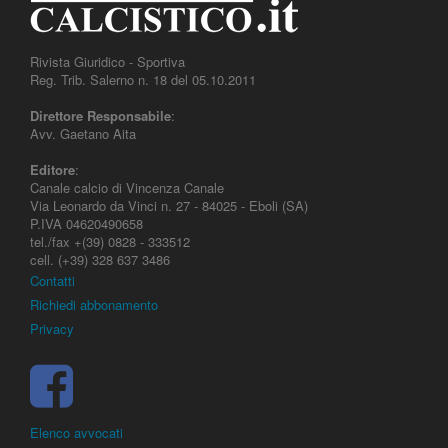
Rivista Giuridico - Sportiva
Reg. Trib. Salerno n. 18 del 05.10.2011
Direttore Responsabile
:
Avv. Gaetano Aita
Editore
:
Canale calcio di Vincenza Canale
Via Leonardo da Vinci n. 27 - 84025 - Eboli (SA)
P.IVA 04620490658
tel./fax +(39) 0828 - 333512
cell. (+39) 328 637 3486
Contatti
Richiedi abbonamento
Privacy
Elenco avvocati