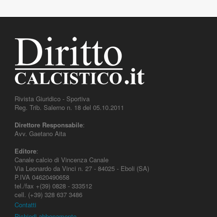
Rivista Giuridico - Sportiva
Reg. Trib. Salerno n. 18 del 05.10.2011
Direttore Responsabile
:
Avv. Gaetano Aita
Editore
:
Canale calcio di Vincenza Canale
Via Leonardo da Vinci n. 27 - 84025 - Eboli (SA)
P.IVA 04620490658
tel./fax +(39) 0828 - 333512
cell. (+39) 328 637 3486
Contatti
Richiedi abbonamento