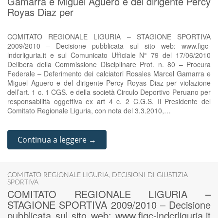
Gamarra e Miguel Aguero e del dirigente Percy
Royas Diaz per
COMITATO REGIONALE LIGURIA – STAGIONE SPORTIVA
2009/2010 – Decisione pubblicata sul sito web: www.figc-
lndcrliguria.it e sul Comunicato Ufficiale N° 79 del 17/06/2010
Delibera della Commissione Disciplinare Prot. n. 80 – Procura
Federale – Deferimento dei calciatori Rosales Marcel Gamarra e
Miguel Aguero e del dirigente Percy Royas Diaz per violazione
dell’art. 1 c. 1 CGS. e della società Circulo Deportivo Peruano per
responsabilità oggettiva ex art 4 c. 2 C.G.S. Il Presidente del
Comitato Regionale Liguria, con nota del 3.3.2010,…
Continua a leggere →
COMITATO REGIONALE LIGURIA
,
DECISIONI DI GIUSTIZIA
SPORTIVA
COMITATO REGIONALE LIGURIA –
STAGIONE SPORTIVA 2009/2010 – Decisione
pubblicata sul sito web: www.figc-lndcrliguria.it