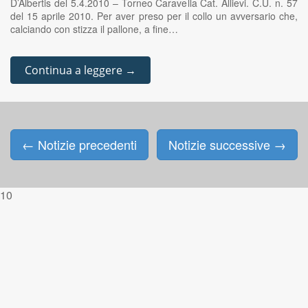
D’Albertis del 5.4.2010 – Torneo Caravella Cat. Allievi. C.U. n. 57
del 15 aprile 2010. Per aver preso per il collo un avversario che,
calciando con stizza il pallone, a fine…
Continua a leggere →
←
Notizie precedenti
Notizie successive
→
Posts navigation
10