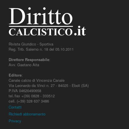
Rivista Giuridico - Sportiva
Reg. Trib. Salerno n. 18 del 05.10.2011
Direttore Responsabile
:
Avv. Gaetano Aita
Editore
:
Canale calcio di Vincenza Canale
Via Leonardo da Vinci n. 27 - 84025 - Eboli (SA)
P.IVA 04620490658
tel./fax +(39) 0828 - 333512
cell. (+39) 328 637 3486
Contatti
Richiedi abbonamento
Privacy