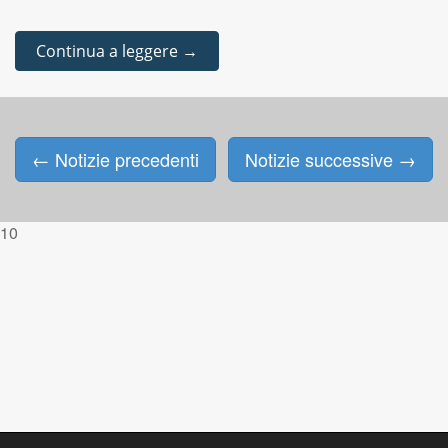
Continua a leggere →
←
Notizie precedenti
Notizie successive
→
Posts navigation
10