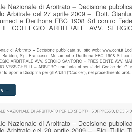
e Nazionale di Arbitrato – Decisione pubblica
o Arbitrale del 27 aprile 2009 – Dott. Gianlu
meci e Derthona FBC 1908 Srl contro Feder
io IL COLLEGIO ARBITRALE AVV. SERG
ale di Arbitrato – Decisione pubblicata sul sito web: www.coni.it Lodo
 Barbino, Sig. Francesco Musumeci e Derthona FBC 1908 Srl contr
LLEGIO ARBITRALE AVV. SERGIO SANTORO – PRESIDENTE AVV. M
 VESSICHELLI – ARBITRO nominato ai sensi del Codice dei Giudizi
er lo Sport e Disciplina per gli Arbitri (“Codice”), nel procedimento prot
re →
ALE NAZIONALE DI ARBITRATO PER LO SPORT) - SOPPRESSO
,
DECISIO
e Nazionale di Arbitrato – Decisione pubblica
o Arbitrale del 20 aprile 2009 – Sig. Tullio Ti