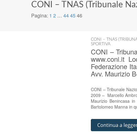
CONI – TNAS (Tribunale Nazi
Pagina:
1
2
…
44
45
46
CONI – TNAS (TRIBUN
SPORTIVA
CONI – Tribunal
www.coni.it Lo
Federazione It
Avv. Maurizio B
CONI – Tribunale Nazion
2009 – Marcello Ambros
Maurizio Benincasa in q
Bartolomeo Manna in qua
Continua a legge