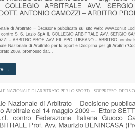
IL COLLEGIO ARBITRALE AVV. SERGI
OTT. ANTONIO CAMOZZI – ARBITRO PROF.
ale di Arbitrato – Decisione pubblicata sul sito web: www.coni.it Lodo
inti contro S. S. Lazio SpA IL COLLEGIO ARBITRALE AVV. SERGIO
I – ARBITRO PROF. AVV. FILIPPO LUBRANO – ARBITRO nominato ai
nale Nazionale di Arbitrato per lo Sport e Disciplina per gli Arbitri (“C
ebbraio 2009, promosso da:…
re →
ALE NAZIONALE DI ARBITRATO PER LO SPORT) - SOPPRESSO
,
DECISIO
e Nazionale di Arbitrato – Decisione pubblica
do Arbitrale del 14 maggio 2009 – Ettore S
r.l. contro Federazione Italiana Giuoco C
TRALE Prof. Avv. Maurizio BENINCASA (Pre