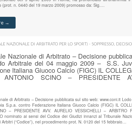
to (prot. n. 0440 del 19 marzo 2009) promosso da: Sig.…
re →
ALE NAZIONALE DI ARBITRATO PER LO SPORT) - SOPPRESSO
,
DECISIO
e Nazionale di Arbitrato – Decisione pubblica
do Arbitrale del 04 maggio 2009 – S.S. Juv
ione Italiana Giuoco Calcio (FIGC) IL COL
 ANTONIO SCINO – PRESIDENTE A
ale di Arbitrato – Decisione pubblicata sul sito web: www.coni.it Lodo
ia S.p.a. contro Federazione Italiana Giuoco Calcio (FIGC) IL C
NO – PRESIDENTE AVV. AURELIO VESSICHELLI – ARBITRO P
minato ai sensi del Codice dei Giudizi innanzi al Tribunale Nazion
li Arbitri (“Codice”), nel procedimento prot. N. 0120 del 15 febbraio…