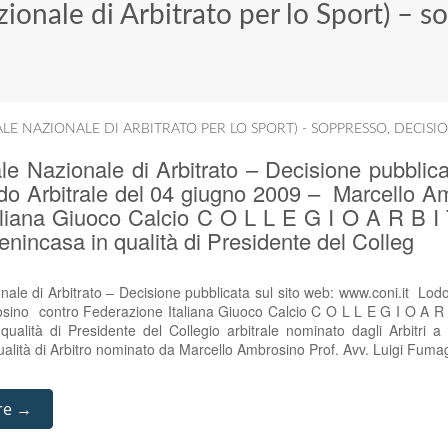
onale di Arbitrato per lo Sport) – s
ALE NAZIONALE DI ARBITRATO PER LO SPORT) - SOPPRESSO
,
DECISIO
e Nazionale di Arbitrato – Decisione pubblica
do Arbitrale del 04 giugno 2009 – Marcello A
aliana Giuoco Calcio C O L L E G I O A R B I 
enincasa in qualità di Presidente del Colleg
ale di Arbitrato – Decisione pubblicata sul sito web: www.coni.it Lodo
ino contro Federazione Italiana Giuoco Calcio C O L L E G I O A R B
ualità di Presidente del Collegio arbitrale nominato dagli Arbitri a
lità di Arbitro nominato da Marcello Ambrosino Prof. Avv. Luigi Fumaga
re →