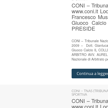
CONI – Tribunal
www.coni.it Lod
Francesco Musu
Giuoco Calc
PRESIDE
CONI – Tribunale Nazion
2009 – Dott. Gianluca
Giuoco Calcio IL CO
ARBITRO AVV. AURELIO
Nazionale di Arbitrato p
Continua a legge
CONI – TNAS (TRIBUN
SPORTIVA
CONI – Tribunal
www.coni.it Lod