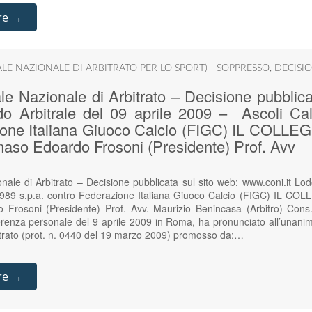
re →
ALE NAZIONALE DI ARBITRATO PER LO SPORT) - SOPPRESSO
,
DECISIO
e Nazionale di Arbitrato – Decisione pubblica
do Arbitrale del 09 aprile 2009 – Ascoli Cal
ione Italiana Giuoco Calcio (FIGC) IL COL
maso Edoardo Frosoni (Presidente) Prof. Avv
ale di Arbitrato – Decisione pubblicata sul sito web: www.coni.it Lodo
1989 s.p.a. contro Federazione Italiana Giuoco Calcio (FIGC) IL CO
Frosoni (Presidente) Prof. Avv. Maurizio Benincasa (Arbitro) Cons.
nferenza personale del 9 aprile 2009 in Roma, ha pronunciato all’unani
itrato (prot. n. 0440 del 19 marzo 2009) promosso da:…
re →