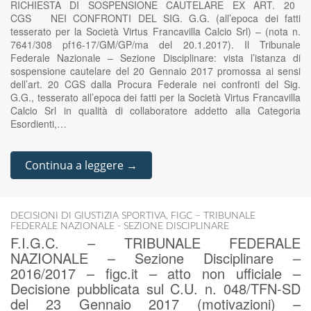
RICHIESTA DI SOSPENSIONE CAUTELARE EX ART. 20
CGS NEI CONFRONTI DEL SIG. G.G. (all’epoca dei fatti
tesserato per la Società Virtus Francavilla Calcio Srl) – (nota n.
7641/308 pf16-17/GM/GP/ma del 20.1.2017). Il Tribunale
Federale Nazionale – Sezione Disciplinare: vista l’istanza di
sospensione cautelare del 20 Gennaio 2017 promossa ai sensi
dell’art. 20 CGS dalla Procura Federale nei confronti del Sig.
G.G., tesserato all’epoca dei fatti per la Società Virtus Francavilla
Calcio Srl in qualità di collaboratore addetto alla Categoria
Esordienti,…
Continua a leggere →
DECISIONI DI GIUSTIZIA SPORTIVA
,
FIGC – TRIBUNALE
FEDERALE NAZIONALE - SEZIONE DISCIPLINARE
F.I.G.C. – TRIBUNALE FEDERALE
NAZIONALE – Sezione Disciplinare –
2016/2017 – figc.it – atto non ufficiale –
Decisione pubblicata sul C.U. n. 048/TFN-SD
del 23 Gennaio 2017 (motivazioni) –