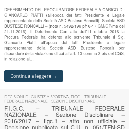
DEFERIMENTO DEL PROCURATORE FEDERALE A CARICO DI:
GIANCARLO PIATTI (all’epoca dei fatti Presidente e Legale
rappresentante della Società ASD Bustese Roncalli), Società ASD
BUSTESE RONCALLI – (nota n. 5492/196 pf16-17 GM/GP/ma del
21.11.2016). Il Deferimento Con atto dell’11 ottobre 2016 la
Procura Federale ha deferito allo scrivente Tribunale il Sig.
Giancarlo Piatti, all’epoca dei fatti Presidente e legale
rappresentante della Società ASD Bustese Roncalli per
rispondere della violazione di cui all’art. 10 comma 3 bis del CGS,
in relazione al…
Continua a leggere →
DECISIONI DI GIUSTIZIA SPORTIVA
,
FIGC – TRIBUNALE
FEDERALE NAZIONALE - SEZIONE DISCIPLINARE
F.I.G.C. – TRIBUNALE FEDERALE
NAZIONALE – Sezione Disciplinare –
2016/2017 – figc.it – atto non ufficiale –
Decisione pubblicata sul C.U. n. 051/TFN-SD