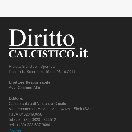
Rivista Giuridico - Sportiva
Reg. Trib. Salerno n. 18 del 05.10.2011
Direttore Responsabile
:
Avv. Gaetano Aita
Editore
:
Canale calcio di Vincenza Canale
Via Leonardo da Vinci n. 27 - 84025 - Eboli (SA)
P.IVA 04620490658
tel./fax +(39) 0828 - 333512
cell. (+39) 328 637 3486
Contatti