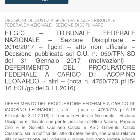
DECISIONI DI GIUSTIZIA SPORTIVA
,
FIGC – TRIBUNALE
FEDERALE NAZIONALE - SEZIONE DISCIPLINARE
F.I.G.C. – TRIBUNALE FEDERALE
NAZIONALE – Sezione Disciplinare –
2016/2017 – figc.it – atto non ufficiale –
Decisione pubblicata sul C.U. n. 050/TFN-SD
del 31 Gennaio 2017 (motivazioni) –
DEFERIMENTO DEL PROCURATORE
FEDERALE A CARICO DI: IACOPINO
LEONARDO + altri – (nota n. 4750/773 pf15-
16 FDL/gb del 3.11.2016).
DEFERIMENTO DEL PROCURATORE FEDERALE A CARICO DI:
IACOPINO LEONARDO + altri – (nota n. 4750/773 pf15-16
FDL/gb del 3.11.2016). Il Tribunale Federale Nazionale – Sezione
Disciplinare, rilevato che per le posizioni di Birzò Valerio, Pagano
Ciro e le Società Qualiano Calcio e ASD Gioventù Calcio
Cassano, sia la notifica dell’atto di deferimento, che quella relativa
alla convocazione per l’odierna riunione, non sono andate a buon