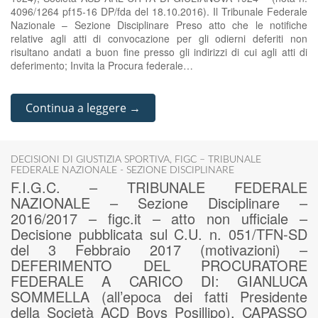
4096/1264 pf15-16 DP/fda del 18.10.2016). Il Tribunale Federale
Nazionale – Sezione Disciplinare Preso atto che le notifiche
relative agli atti di convocazione per gli odierni deferiti non
risultano andati a buon fine presso gli indirizzi di cui agli atti di
deferimento; Invita la Procura federale…
Continua a leggere →
DECISIONI DI GIUSTIZIA SPORTIVA
,
FIGC – TRIBUNALE
FEDERALE NAZIONALE - SEZIONE DISCIPLINARE
F.I.G.C. – TRIBUNALE FEDERALE
NAZIONALE – Sezione Disciplinare –
2016/2017 – figc.it – atto non ufficiale –
Decisione pubblicata sul C.U. n. 051/TFN-SD
del 3 Febbraio 2017 (motivazioni) –
DEFERIMENTO DEL PROCURATORE
FEDERALE A CARICO DI: GIANLUCA
SOMMELLA (all’epoca dei fatti Presidente
della Società ACD Boys Posillipo), CAPASSO