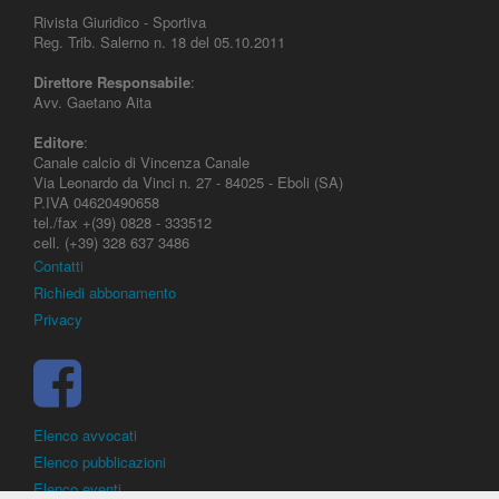
Rivista Giuridico - Sportiva
Reg. Trib. Salerno n. 18 del 05.10.2011
Direttore Responsabile
:
Avv. Gaetano Aita
Editore
:
Canale calcio di Vincenza Canale
Via Leonardo da Vinci n. 27 - 84025 - Eboli (SA)
P.IVA 04620490658
tel./fax +(39) 0828 - 333512
cell. (+39) 328 637 3486
Contatti
Richiedi abbonamento
Privacy
Elenco avvocati
Elenco pubblicazioni
Elenco eventi