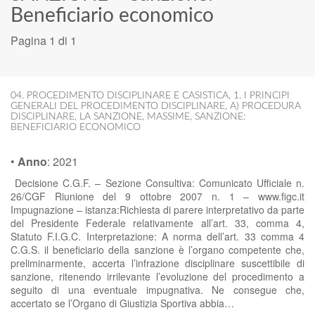
Beneficiario economico
Pagina 1 di 1
04. PROCEDIMENTO DISCIPLINARE E CASISTICA
,
1. I PRINCIPI
GENERALI DEL PROCEDIMENTO DISCIPLINARE
,
A) PROCEDURA
DISCIPLINARE
,
LA SANZIONE
,
MASSIME
,
SANZIONE:
BENEFICIARIO ECONOMICO
•
Anno
:
2021
Decisione C.G.F. – Sezione Consultiva: Comunicato Ufficiale n.
26/CGF Riunione del 9 ottobre 2007 n. 1 – www.figc.it
Impugnazione – istanza:Richiesta di parere interpretativo da parte
del Presidente Federale relativamente all’art. 33, comma 4,
Statuto F.I.G.C. Interpretazione: A norma dell’art. 33 comma 4
C.G.S. il beneficiario della sanzione è l’organo competente che,
preliminarmente, accerta l’infrazione disciplinare suscettibile di
sanzione, ritenendo irrilevante l’evoluzione del procedimento a
seguito di una eventuale impugnativa. Ne consegue che,
accertato se l’Organo di Giustizia Sportiva abbia…