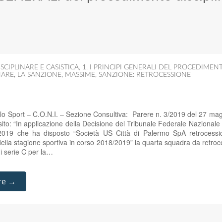
SCIPLINARE E CASISTICA
,
1. I PRINCIPI GENERALI DEL PROCEDIMEN
NARE
,
LA SANZIONE
,
MASSIME
,
SANZIONE: RETROCESSIONE
llo Sport – C.O.N.I. – Sezione Consultiva: Parere n. 3/2019 del 27 ma
: “In applicazione della Decisione del Tribunale Federale Nazionale 
019 che ha disposto “Società US Città di Palermo SpA retrocession
ella stagione sportiva in corso 2018/2019” la quarta squadra da retro
i serie C per la…
re →