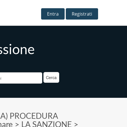
Entra
Registrati
ssione
a
>
A) PROCEDURA
nare
>
LA SANZIONE
>