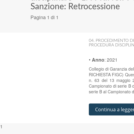
Sanzione: Retrocessione
Pagina 1 di 1
04. PROCEDIMENTO DI
PROCEDURA DISCIPLI
•
Anno
:
2021
Collegio di Garanzia de
RICHIESTA FIGC) Quesito
n. 63 del 13 maggio 2
Campionato di serie B d
serie B al Campionato d
Continua a legge
1