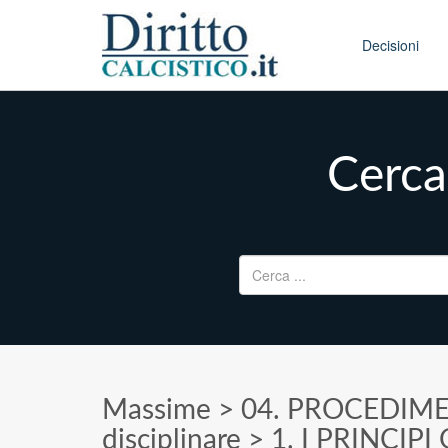
Skip to conten
Main menu
Decisioni
Cerca
Ricerca per:
Massime
>
04. PROCEDIME
disciplinare
>
1. I PRINCIPI