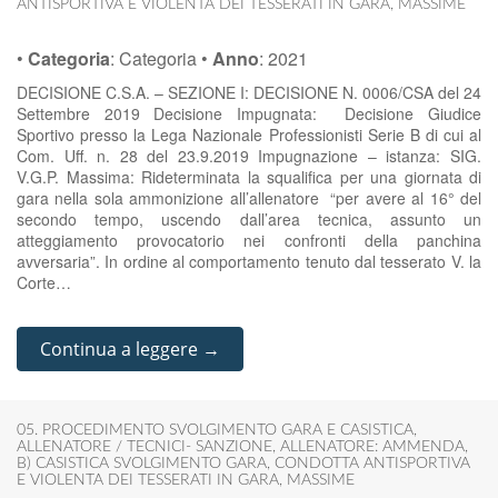
ANTISPORTIVA E VIOLENTA DEI TESSERATI IN GARA
,
MASSIME
•
Categoria
:
Categoria
•
Anno
:
2021
DECISIONE C.S.A. – SEZIONE I: DECISIONE N. 0006/CSA del 24
Settembre 2019 Decisione Impugnata: Decisione Giudice
Sportivo presso la Lega Nazionale Professionisti Serie B di cui al
Com. Uff. n. 28 del 23.9.2019 Impugnazione – istanza: SIG.
V.G.P. Massima: Rideterminata la squalifica per una giornata di
gara nella sola ammonizione all’allenatore “per avere al 16° del
secondo tempo, uscendo dall’area tecnica, assunto un
atteggiamento provocatorio nei confronti della panchina
avversaria”. In ordine al comportamento tenuto dal tesserato V. la
Corte…
Continua a leggere →
05. PROCEDIMENTO SVOLGIMENTO GARA E CASISTICA
,
ALLENATORE / TECNICI- SANZIONE
,
ALLENATORE: AMMENDA
,
B) CASISTICA SVOLGIMENTO GARA
,
CONDOTTA ANTISPORTIVA
E VIOLENTA DEI TESSERATI IN GARA
,
MASSIME