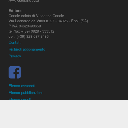
Avv. Gaetano Aita
Editore
:
Canale calcio di Vincenza Canale
Via Leonardo da Vinci n. 27 - 84025 - Eboli (SA)
P.IVA 04620490658
tel./fax +(39) 0828 - 333512
cell. (+39) 328 637 3486
Contatti
Richiedi abbonamento
Privacy
Elenco avvocati
Elenco pubblicazioni
Elenco eventi
DirittoCalcistico.it
è il portale giuridico - normativo di riferimento per il
diritto sportivo. E' diretto alla società, al calciatore, all'agente