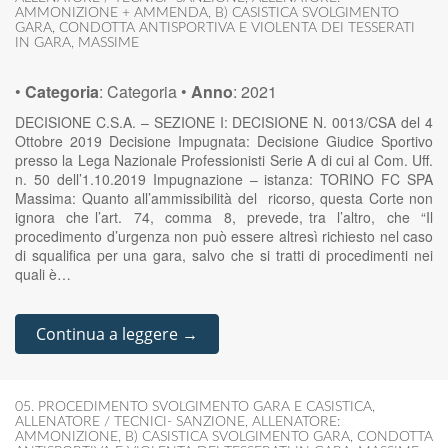
AMMONIZIONE + AMMENDA
,
B) CASISTICA SVOLGIMENTO
GARA
,
CONDOTTA ANTISPORTIVA E VIOLENTA DEI TESSERATI
IN GARA
,
MASSIME
•
Categoria
:
Categoria
•
Anno
:
2021
DECISIONE C.S.A. – SEZIONE I: DECISIONE N. 0013/CSA del 4
Ottobre 2019 Decisione Impugnata: Decisione Giudice Sportivo
presso la Lega Nazionale Professionisti Serie A di cui al Com. Uff.
n. 50 dell’1.10.2019 Impugnazione – istanza: TORINO FC SPA
Massima: Quanto all’ammissibilità del ricorso, questa Corte non
ignora che l’art. 74, comma 8, prevede, tra l’altro, che “Il
procedimento d’urgenza non può essere altresì richiesto nel caso
di squalifica per una gara, salvo che si tratti di procedimenti nei
quali è…
Continua a leggere →
05. PROCEDIMENTO SVOLGIMENTO GARA E CASISTICA
,
ALLENATORE / TECNICI- SANZIONE
,
ALLENATORE:
AMMONIZIONE
,
B) CASISTICA SVOLGIMENTO GARA
,
CONDOTTA