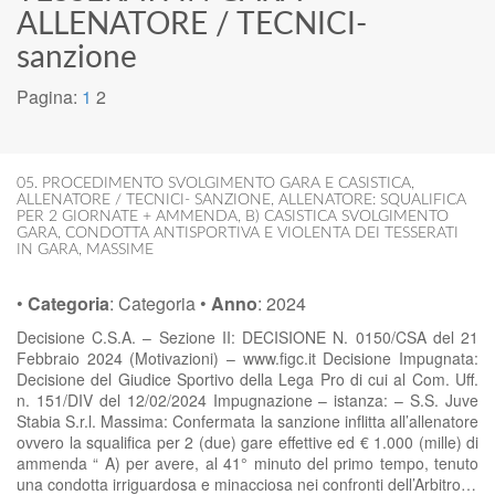
ALLENATORE / TECNICI-
sanzione
Pagina:
1
2
05. PROCEDIMENTO SVOLGIMENTO GARA E CASISTICA
,
ALLENATORE / TECNICI- SANZIONE
,
ALLENATORE: SQUALIFICA
PER 2 GIORNATE + AMMENDA
,
B) CASISTICA SVOLGIMENTO
GARA
,
CONDOTTA ANTISPORTIVA E VIOLENTA DEI TESSERATI
IN GARA
,
MASSIME
•
Categoria
:
Categoria
•
Anno
:
2024
Decisione C.S.A. – Sezione II: DECISIONE N. 0150/CSA del 21
Febbraio 2024 (Motivazioni) – www.figc.it Decisione Impugnata:
Decisione del Giudice Sportivo della Lega Pro di cui al Com. Uff.
n. 151/DIV del 12/02/2024 Impugnazione – istanza: – S.S. Juve
Stabia S.r.l. Massima: Confermata la sanzione inflitta all’allenatore
ovvero la squalifica per 2 (due) gare effettive ed € 1.000 (mille) di
ammenda “ A) per avere, al 41° minuto del primo tempo, tenuto
una condotta irriguardosa e minacciosa nei confronti dell’Arbitro…