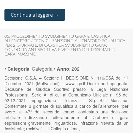
Continua a leggere →
05. PROCEDIMENTO SVOLGIMENTO GARA E CASISTICA
,
ALLENATORE / TECNICI- SANZIONE
,
ALLENATORE: SQUALIFICA
PER 2 GIORNATE
,
B) CASISTICA SVOLGIMENTO GARA
,
CONDOTTA ANTISPORTIVA E VIOLENTA DEI TESSERATI IN
GARA
,
MASSIME
•
Categoria
:
Categoria
•
Anno
:
2021
Decisione C.S.A. – Sezione I: DECISIONE N. 116/CSA del 17
Dicembre 2021 (Motivazioni) – www.figc.it Decisione Impugnata:
Decisione del Giudice Sportivo presso la Lega Nazionale
Professionisti Serie A, di cui al Comunicato Ufficiale n. 95 del
02.12.2021 Impugnazione – istanza: – Sig. S.L. Massima:
Confermate 2 giornate di squalifica a carico dell’allenatore “per
avere, al 47° del secondo tempo, contestato una decisione
arbitrale indirizzando reiteratamente al Direttore di gara
espressioni gravemente irriguardose, infrazione rilevata da un
Assistente; recidivo”.…Il Collegio ritiene,…