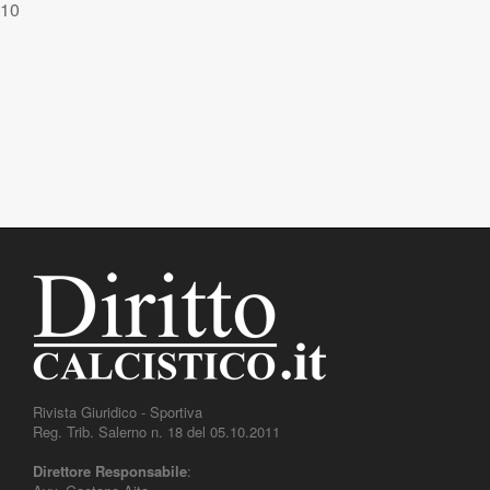
10
Rivista Giuridico - Sportiva
Reg. Trib. Salerno n. 18 del 05.10.2011
Direttore Responsabile
: