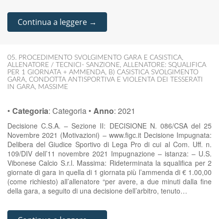
Continua a leggere →
05. PROCEDIMENTO SVOLGIMENTO GARA E CASISTICA
,
ALLENATORE / TECNICI- SANZIONE
,
ALLENATORE: SQUALIFICA
PER 1 GIORNATA + AMMENDA
,
B) CASISTICA SVOLGIMENTO
GARA
,
CONDOTTA ANTISPORTIVA E VIOLENTA DEI TESSERATI
IN GARA
,
MASSIME
•
Categoria
:
Categoria
•
Anno
:
2021
Decisione C.S.A. – Sezione II: DECISIONE N. 086/CSA del 25
Novembre 2021 (Motivazioni) – www.figc.it Decisione Impugnata:
Delibera del Giudice Sportivo di Lega Pro di cui al Com. Uff. n.
109/DIV dell’11 novembre 2021 Impugnazione – istanza: – U.S.
Vibonese Calcio S.r.l. Massima: Rideterminata la squalifica per 2
giornate di gara in quella di 1 giornata più l’ammenda di € 1.00,00
(come richiesto) all’allenatore “per avere, a due minuti dalla fine
della gara, a seguito di una decisione dell’arbitro, tenuto…