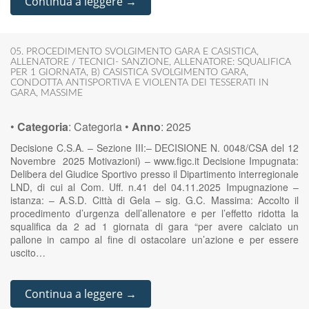
Continua a leggere →
05. PROCEDIMENTO SVOLGIMENTO GARA E CASISTICA
,
ALLENATORE / TECNICI- SANZIONE
,
ALLENATORE: SQUALIFICA
PER 1 GIORNATA
,
B) CASISTICA SVOLGIMENTO GARA
,
CONDOTTA ANTISPORTIVA E VIOLENTA DEI TESSERATI IN
GARA
,
MASSIME
•
Categoria
:
Categoria
•
Anno
:
2025
Decisione C.S.A. – Sezione III:– DECISIONE N. 0048/CSA del 12
Novembre 2025 Motivazioni) – www.figc.it Decisione Impugnata:
Delibera del Giudice Sportivo presso il Dipartimento interregionale
LND, di cui al Com. Uff. n.41 del 04.11.2025 Impugnazione –
istanza: – A.S.D. Città di Gela – sig. G.C. Massima: Accolto il
procedimento d’urgenza dell’allenatore e per l’effetto ridotta la
squalifica da 2 ad 1 giornata di gara “per avere calciato un
pallone in campo al fine di ostacolare un’azione e per essere
uscito…
Continua a leggere →