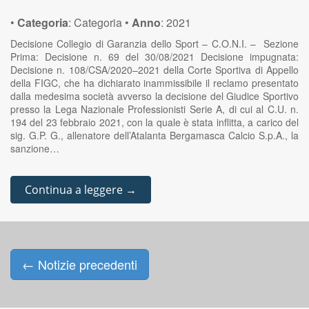
•
Categoria
:
Categoria
•
Anno
:
2021
Decisione Collegio di Garanzia dello Sport – C.O.N.I. – Sezione
Prima: Decisione n. 69 del 30/08/2021 Decisione impugnata:
Decisione n. 108/CSA/2020–2021 della Corte Sportiva di Appello
della FIGC, che ha dichiarato inammissibile il reclamo presentato
dalla medesima società avverso la decisione del Giudice Sportivo
presso la Lega Nazionale Professionisti Serie A, di cui al C.U. n.
194 del 23 febbraio 2021, con la quale è stata inflitta, a carico del
sig. G.P. G., allenatore dell’Atalanta Bergamasca Calcio S.p.A., la
sanzione…
Continua a leggere →
←
Notizie precedenti
Posts navigation