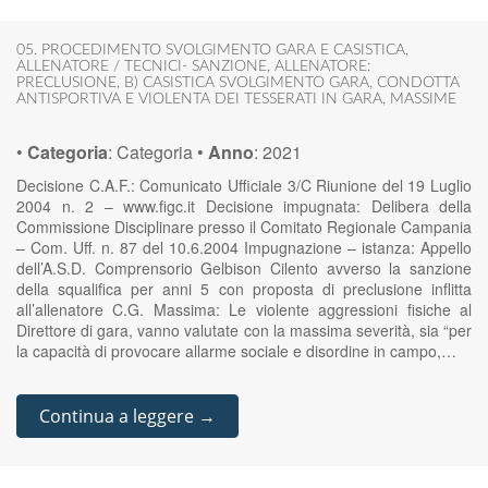
05. PROCEDIMENTO SVOLGIMENTO GARA E CASISTICA
,
ALLENATORE / TECNICI- SANZIONE
,
ALLENATORE:
PRECLUSIONE
,
B) CASISTICA SVOLGIMENTO GARA
,
CONDOTTA
ANTISPORTIVA E VIOLENTA DEI TESSERATI IN GARA
,
MASSIME
•
Categoria
:
Categoria
•
Anno
:
2021
Decisione C.A.F.: Comunicato Ufficiale 3/C Riunione del 19 Luglio
2004 n. 2 – www.figc.it Decisione impugnata: Delibera della
Commissione Disciplinare presso il Comitato Regionale Campania
– Com. Uff. n. 87 del 10.6.2004 Impugnazione – istanza: Appello
dell’A.S.D. Comprensorio Gelbison Cilento avverso la sanzione
della squalifica per anni 5 con proposta di preclusione inflitta
all’allenatore C.G. Massima: Le violente aggressioni fisiche al
Direttore di gara, vanno valutate con la massima severità, sia “per
la capacità di provocare allarme sociale e disordine in campo,…
Continua a leggere →