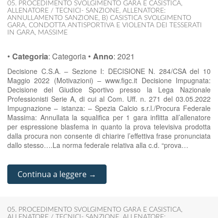
05. PROCEDIMENTO SVOLGIMENTO GARA E CASISTICA
,
ALLENATORE / TECNICI- SANZIONE
,
ALLENATORE:
ANNULLAMENTO SANZIONE
,
B) CASISTICA SVOLGIMENTO
GARA
,
CONDOTTA ANTISPORTIVA E VIOLENTA DEI TESSERATI
IN GARA
,
MASSIME
•
Categoria
:
Categoria
•
Anno
:
2021
Decisione C.S.A. – Sezione I: DECISIONE N. 284/CSA del 10
Maggio 2022 (Motivazioni) – www.figc.it Decisione Impugnata:
Decisione del Giudice Sportivo presso la Lega Nazionale
Professionisti Serie A, di cui al Com. Uff. n. 271 del 03.05.2022
Impugnazione – istanza: – Spezia Calcio s.r.l./Procura Federale
Massima: Annullata la squalifica per 1 gara inflitta all’allenatore
per espressione blasfema in quanto la prova televisiva prodotta
dalla procura non consente di chiarire l’effettiva frase pronunciata
dallo stesso….La norma federale relativa alla c.d. “prova…
Continua a leggere →
05. PROCEDIMENTO SVOLGIMENTO GARA E CASISTICA
,
ALLENATORE / TECNICI- SANZIONE
,
ALLENATORE: