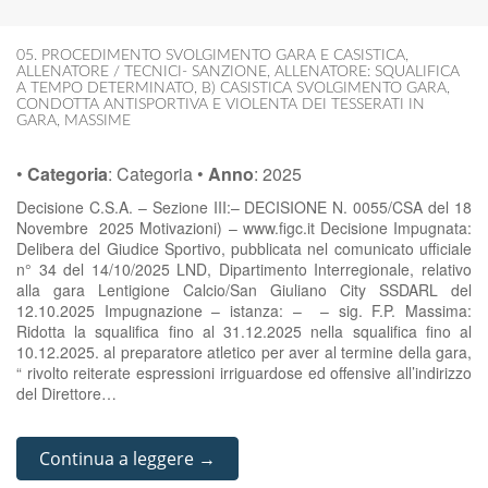
05. PROCEDIMENTO SVOLGIMENTO GARA E CASISTICA
,
ALLENATORE / TECNICI- SANZIONE
,
ALLENATORE: SQUALIFICA
A TEMPO DETERMINATO
,
B) CASISTICA SVOLGIMENTO GARA
,
CONDOTTA ANTISPORTIVA E VIOLENTA DEI TESSERATI IN
GARA
,
MASSIME
•
Categoria
:
Categoria
•
Anno
:
2025
Decisione C.S.A. – Sezione III:– DECISIONE N. 0055/CSA del 18
Novembre 2025 Motivazioni) – www.figc.it Decisione Impugnata:
Delibera del Giudice Sportivo, pubblicata nel comunicato ufficiale
n° 34 del 14/10/2025 LND, Dipartimento Interregionale, relativo
alla gara Lentigione Calcio/San Giuliano City SSDARL del
12.10.2025 Impugnazione – istanza: – – sig. F.P. Massima:
Ridotta la squalifica fino al 31.12.2025 nella squalifica fino al
10.12.2025. al preparatore atletico per aver al termine della gara,
“ rivolto reiterate espressioni irriguardose ed offensive all’indirizzo
del Direttore…
Continua a leggere →