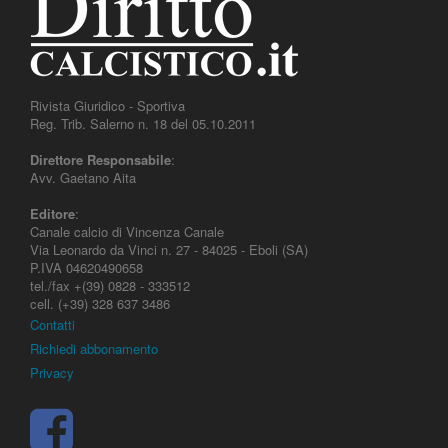
Rivista Giuridico - Sportiva
Reg. Trib. Salerno n. 18 del 05.10.2011
Direttore Responsabile
:
Avv. Gaetano Aita
Editore
:
Canale calcio di Vincenza Canale
Via Leonardo da Vinci n. 27 - 84025 - Eboli (SA)
P.IVA 04620490658
tel./fax +(39) 0828 - 333512
cell. (+39) 328 637 3486
Contatti
Richiedi abbonamento
Privacy