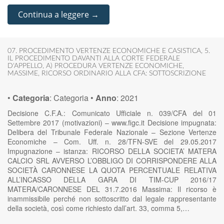
Continua a leggere →
07. PROCEDIMENTO VERTENZE ECONOMICHE E CASISTICA
,
5.
IL PROCEDIMENTO DAVANTI ALLA CORTE FEDERALE
D'APPELLO
,
A) PROCEDURA VERTENZE ECONOMICHE
,
MASSIME
,
RICORSO ORDINARIO ALLA CFA: SOTTOSCRIZIONE
•
Categoria
:
Categoria
•
Anno
:
2021
Decisione C.F.A.: Comunicato Ufficiale n. 039/CFA del 01
Settembre 2017 (motivazioni) – www.figc.it Decisione impugnata:
Delibera del Tribunale Federale Nazionale – Sezione Vertenze
Economiche – Com. Uff. n. 28/TFN-SVE del 29.05.2017
Impugnazione – istanza: RICORSO DELLA SOCIETA’ MATERA
CALCIO SRL AVVERSO L’OBBLIGO DI CORRISPONDERE ALLA
SOCIETÀ CARONNESE LA QUOTA PERCENTUALE RELATIVA
ALL’INCASSO DELLA GARA DI TIM-CUP 2016/17
MATERA/CARONNESE DEL 31.7.2016 Massima: Il ricorso è
inammissibile perché non sottoscritto dal legale rappresentante
della società, così come richiesto dall’art. 33, comma 5,…