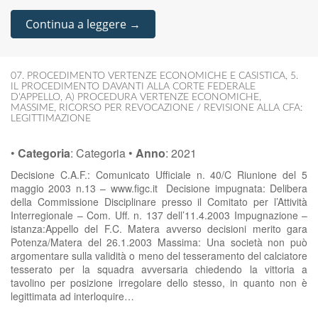
Continua a leggere →
07. PROCEDIMENTO VERTENZE ECONOMICHE E CASISTICA
,
5.
IL PROCEDIMENTO DAVANTI ALLA CORTE FEDERALE
D'APPELLO
,
A) PROCEDURA VERTENZE ECONOMICHE
,
MASSIME
,
RICORSO PER REVOCAZIONE / REVISIONE ALLA CFA:
LEGITTIMAZIONE
•
Categoria
:
Categoria
•
Anno
:
2021
Decisione C.A.F.: Comunicato Ufficiale n. 40/C Riunione del 5
maggio 2003 n.13 – www.figc.it Decisione impugnata: Delibera
della Commissione Disciplinare presso il Comitato per l’Attività
Interregionale – Com. Uff. n. 137 dell’11.4.2003 Impugnazione –
istanza:Appello del F.C. Matera avverso decisioni merito gara
Potenza/Matera del 26.1.2003 Massima: Una società non può
argomentare sulla validità o meno del tesseramento del calciatore
tesserato per la squadra avversaria chiedendo la vittoria a
tavolino per posizione irregolare dello stesso, in quanto non è
legittimata ad interloquire…