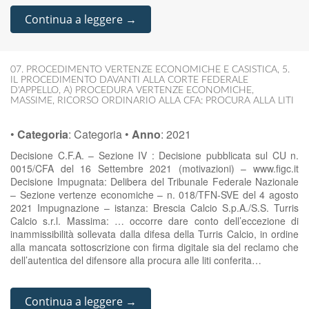
Continua a leggere →
07. PROCEDIMENTO VERTENZE ECONOMICHE E CASISTICA
,
5.
IL PROCEDIMENTO DAVANTI ALLA CORTE FEDERALE
D'APPELLO
,
A) PROCEDURA VERTENZE ECONOMICHE
,
MASSIME
,
RICORSO ORDINARIO ALLA CFA: PROCURA ALLA LITI
•
Categoria
:
Categoria
•
Anno
:
2021
Decisione C.F.A. – Sezione IV : Decisione pubblicata sul CU n.
0015/CFA del 16 Settembre 2021 (motivazioni) – www.figc.it
Decisione Impugnata: Delibera del Tribunale Federale Nazionale
– Sezione vertenze economiche – n. 018/TFN-SVE del 4 agosto
2021 Impugnazione – istanza: Brescia Calcio S.p.A./S.S. Turris
Calcio s.r.l. Massima: … occorre dare conto dell’eccezione di
inammissibilità sollevata dalla difesa della Turris Calcio, in ordine
alla mancata sottoscrizione con firma digitale sia del reclamo che
dell’autentica del difensore alla procura alle liti conferita…
Continua a leggere →