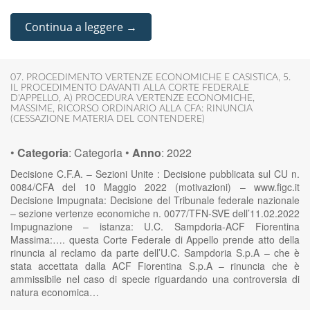
Continua a leggere →
07. PROCEDIMENTO VERTENZE ECONOMICHE E CASISTICA
,
5.
IL PROCEDIMENTO DAVANTI ALLA CORTE FEDERALE
D'APPELLO
,
A) PROCEDURA VERTENZE ECONOMICHE
,
MASSIME
,
RICORSO ORDINARIO ALLA CFA: RINUNCIA
(CESSAZIONE MATERIA DEL CONTENDERE)
•
Categoria
:
Categoria
•
Anno
:
2022
Decisione C.F.A. – Sezioni Unite : Decisione pubblicata sul CU n.
0084/CFA del 10 Maggio 2022 (motivazioni) – www.figc.it
Decisione Impugnata: Decisione del Tribunale federale nazionale
– sezione vertenze economiche n. 0077/TFN-SVE dell’11.02.2022
Impugnazione – istanza: U.C. Sampdoria-ACF Fiorentina
Massima:…. questa Corte Federale di Appello prende atto della
rinuncia al reclamo da parte dell’U.C. Sampdoria S.p.A – che è
stata accettata dalla ACF Fiorentina S.p.A – rinuncia che è
ammissibile nel caso di specie riguardando una controversia di
natura economica…