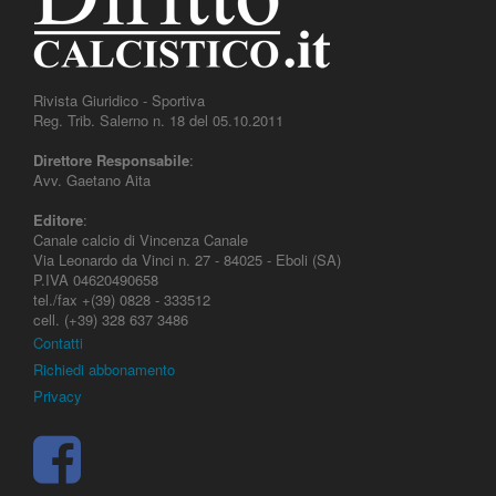
Rivista Giuridico - Sportiva
Reg. Trib. Salerno n. 18 del 05.10.2011
Direttore Responsabile
:
Avv. Gaetano Aita
Editore
:
Canale calcio di Vincenza Canale
Via Leonardo da Vinci n. 27 - 84025 - Eboli (SA)
P.IVA 04620490658
tel./fax +(39) 0828 - 333512
cell. (+39) 328 637 3486
Contatti
Richiedi abbonamento
Privacy