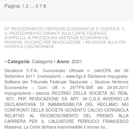
Pagina:
1
2
…
6
7
8
07. PROCEDIMENTO VERTENZE ECONOMICHE E CASISTICA
,
5.
IL PROCEDIMENTO DAVANTI ALLA CORTE FEDERALE
D'APPELLO
,
A) PROCEDURA VERTENZE ECONOMICHE
,
MASSIME
,
RICORSO PER REVOCAZIONE / REVISIONE ALLA CFA:
NOTIFICA CONTROPARTE
•
Categoria
:
Categoria
•
Anno
:
2021
Decisione C.F.A.: Comunicato Ufficiale n. 040/CFA del 06
Settembre 2017 (motivazioni) – www.figc.it Decisione impugnata:
Delibera del Tribunale Federale Nazionale – Sezione Vertenze
Economiche – Com. Uff. n. 25/TFN-SVE del 29.05.2017
Impugnazione – istanza: RICORSO DELLA SOCIETA’ AC REAL
SITI, PER REVOCAZIONE EX ART. 39 C.G.S. AVVERSO LA
DECLARATORIA DI INAMMISSIBILITÀ DEL RECLAMO NEI
CONFRONTI DELLA SOCIETÀ GIOVENTÙ CALCIO CERIGNOLA
RELATIVO AL RICONOSCIMENTO DEL PREMIO ALLA
CARRIERA PER IL CALCIATORE PERRUCCI FRANCESCO
Massima: La Corte dichiara inammissibile il ricorso ex…