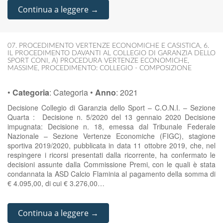
Continua a leggere →
07. PROCEDIMENTO VERTENZE ECONOMICHE E CASISTICA
,
6.
IL PROCEDIMENTO DAVANTI AL COLLEGIO DI GARANZIA DELLO
SPORT CONI
,
A) PROCEDURA VERTENZE ECONOMICHE
,
MASSIME
,
PROCEDIMENTO: COLLEGIO - COMPOSIZIONE
•
Categoria
:
Categoria
•
Anno
:
2021
Decisione Collegio di Garanzia dello Sport – C.O.N.I. – Sezione
Quarta : Decisione n. 5/2020 del 13 gennaio 2020 Decisione
impugnata: Decisione n. 18, emessa dal Tribunale Federale
Nazionale – Sezione Vertenze Economiche (FIGC), stagione
sportiva 2019/2020, pubblicata in data 11 ottobre 2019, che, nel
respingere i ricorsi presentati dalla ricorrente, ha confermato le
decisioni assunte dalla Commissione Premi, con le quali è stata
condannata la ASD Calcio Flaminia al pagamento della somma di
€ 4.095,00, di cui € 3.276,00…
Continua a leggere →