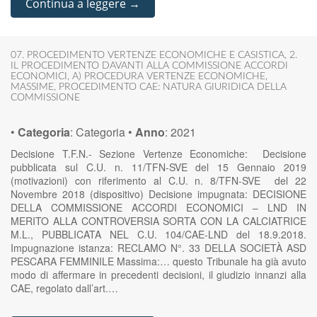
Continua a leggere →
07. PROCEDIMENTO VERTENZE ECONOMICHE E CASISTICA
,
2.
IL PROCEDIMENTO DAVANTI ALLA COMMISSIONE ACCORDI
ECONOMICI
,
A) PROCEDURA VERTENZE ECONOMICHE
,
MASSIME
,
PROCEDIMENTO CAE: NATURA GIURIDICA DELLA
COMMISSIONE
•
Categoria
:
Categoria
•
Anno
:
2021
Decisione T.F.N.- Sezione Vertenze Economiche: Decisione
pubblicata sul C.U. n. 11/TFN-SVE del 15 Gennaio 2019
(motivazioni) con riferimento al C.U. n. 8/TFN-SVE del 22
Novembre 2018 (dispositivo) Decisione impugnata: DECISIONE
DELLA COMMISSIONE ACCORDI ECONOMICI – LND IN
MERITO ALLA CONTROVERSIA SORTA CON LA CALCIATRICE
M.L., PUBBLICATA NEL C.U. 104/CAE-LND del 18.9.2018.
Impugnazione istanza: RECLAMO N°. 33 DELLA SOCIETÀ ASD
PESCARA FEMMINILE Massima:… questo Tribunale ha già avuto
modo di affermare in precedenti decisioni, il giudizio innanzi alla
CAE, regolato dall’art.…