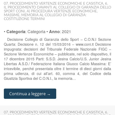
07. PROCEDIMENTO VERTENZE ECONOMICHE E CASISTICA
,
6.
IL PROCEDIMENTO DAVANTI AL COLLEGIO DI GARANZIA DELLO
SPORT CONI
,
A) PROCEDURA VERTENZE ECONOMICHE
,
MASSIME
,
MEMORIA AL COLLEGIO DI GARANZIA:
COSTITUZIONE TERMINI
•
Categoria
:
Categoria
•
Anno
:
2021
Decisione Collegio di Garanzia dello Sport – C.O.N.I Sezione
Quarta: Decisione n. 12 del 15/03/2016 – www.coni.it Decisione
impugnata: decisioni del Tribunale Federale Nazionale FIGC –
Sezione Vertenze Economiche – pubblicate, nel solo dispositivo, il
17 dicembre 2015 Parti: S.S.D. Jesina Calcio/U.S. Junior Jesina
Libertas A.S.D./ Federazione Italiana Giuoco Calcio Massima: E’
irricevibile, perché presentata oltre il termine di dieci giorni dalla
prima udienza, di cui all’art. 60, comma 4, del Codice della
Giustizia Sportiva del C.O.N.I., la memoria…
Continua a leggere →
07. PROCEDIMENTO VERTENZE ECONOMICHE E CASISTICA
,
6.