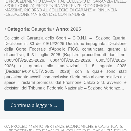
IL PROCEDIMENTO DAVANTI AL COLLEGIO DI GARANZIA DELLO
SPORT CONI
,
A) PROCEDURA VERTENZE ECONOMICHE
,
MASSIME
,
RICORSO AL COLLEGIO DI GARANZIA: RINUNCIA
(CESSAZIONE MATERIA DEL CONTENDERE)
•
Categoria
:
Categoria
•
Anno
:
2025
Collegio di Garanzia dello Sport – C.O.N.I. – Sezione Quarta:
Decisione n. 83 del 09/12/2025 Decisione impugnata: Decisione
della Corte Federale d’Appello FIGC, comunicata, quanto al
dispositivo, il 31 luglio 2025 (Registro procedimenti riuniti nn.
0003/CFA/2025-2026, 0004/CFA/2025-2026, 0005/CFA/2025-
2026) e, quanto alle motivazioni, il 5 agosto 2025
(Decisione/0016/CFA-2025- 2026), con la quale sono stati
parzialmente accolti, con esclusivo riferimento al capo relativo alle
spese, i reclami promossi dal Frosinone Calcio S.r.l. avverso le
decisioni del Tribunale Federale Nazionale – Sezione Vertenze…
Continua a leggere →
07. PROCEDIMENTO VERTENZE ECONOMICHE E CASISTICA
,
6.