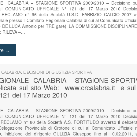
 CALABRIA – STAGIONE SPORTIVA 2009/2010 – Decisione pubbl
 sul COMUNICATO UFFICIALE N° 121 del 17 Marzo 2010 Decisio
iale RECLAMO n° 96 della Società U.S.D. FABRIZIO CALCIO 2007 avv
oriale presso il Comitato Regionale Calabria di cui al Comunicato Uffici
atore DE LUCA Antonio per TRE gare). LA COMMISSIONE DISCIPLINARE 
amo; RILEVA –…
re →
 CALABRIA
,
DECISIONI DI GIUSTIZIA SPORTIVA
GIONALE CALABRIA – STAGIONE SPORTIVA
blicata sul sito Web: www.crcalabria.it e 
121 del 17 Marzo 2010
 CALABRIA – STAGIONE SPORTIVA 2009/2010 – Decisione pubbl
 sul COMUNICATO UFFICIALE N° 121 del 17 Marzo 2010 Decisio
ale RECLAMO n° 80 della Società A.S. FORTITUDO avverso il delibera
 Delegazione Provinciale di Crotone di cui al Comunicato Ufficiale
inibizione del dirigente GULIZIA Giuseppe fino al 10.02.2011, squa