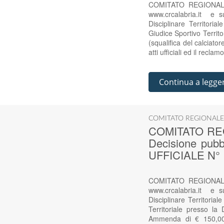
COMITATO REGIONALE
www.crcalabria.it e
Disciplinare Territor
Giudice Sportivo Territ
(squalifica del calci
atti ufficiali ed il recl
Continua a legge
COMITATO REGIONALE
COMITATO RE
Decisione pub
UFFICIALE N° 
COMITATO REGIONALE
www.crcalabria.it e
Disciplinare Territori
Territoriale presso la
Ammenda di € 150,00, 