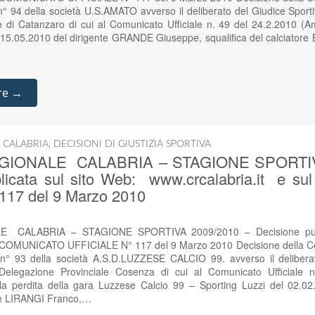
 94 della società U.S.AMATO avverso il deliberato del Giudice Sportiv
e di Catanzaro di cui al Comunicato Ufficiale n. 49 del 24.2.2010 
al 15.05.2010 del dirigente GRANDE Giuseppe, squalifica del calciator
re →
 CALABRIA
,
DECISIONI DI GIUSTIZIA SPORTIVA
GIONALE CALABRIA – STAGIONE SPORTIVA
blicata sul sito Web: www.crcalabria.it e 
117 del 9 Marzo 2010
 CALABRIA – STAGIONE SPORTIVA 2009/2010 – Decisione pubbl
ul COMUNICATO UFFICIALE N° 117 del 9 Marzo 2010 Decisione della Co
n° 93 della società A.S.D.LUZZESE CALCIO 99. avverso il deliberat
a Delegazione Provinciale Cosenza di cui al Comunicato Ufficiale
lla perdita della gara Luzzese Calcio 99 – Sporting Luzzi del 02.02.2
te LIRANGI Franco,…