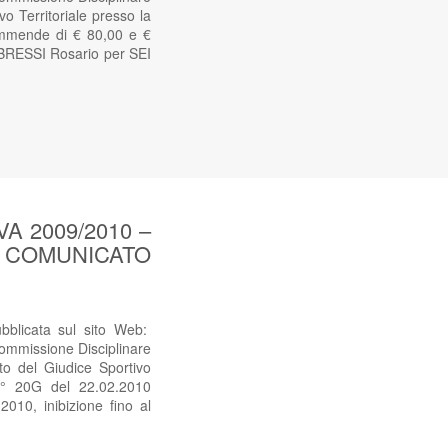
o Territoriale presso la
(Ammende di € 80,00 e €
e BRESSI Rosario per SEI
 2009/2010 –
sul COMUNICATO
icata sul sito Web:
mmissione Disciplinare
o del Giudice Sportivo
 n° 20G del 22.02.2010
010, inibizione fino al