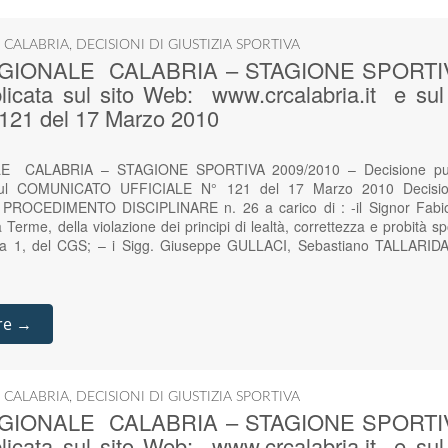
 CALABRIA
,
DECISIONI DI GIUSTIZIA SPORTIVA
GIONALE CALABRIA – STAGIONE SPORTIVA
blicata sul sito Web: www.crcalabria.it e 
121 del 17 Marzo 2010
 CALABRIA – STAGIONE SPORTIVA 2009/2010 – Decisione pubbl
 sul COMUNICATO UFFICIALE N° 121 del 17 Marzo 2010 Decisio
iale PROCEDIMENTO DISCIPLINARE n. 26 a carico di : -il Signor Fabi
erme, della violazione dei principi di lealtà, correttezza e probità spo
comma 1, del CGS; – i Sigg. Giuseppe GULLACI, Sebastiano TALLAR
re →
 CALABRIA
,
DECISIONI DI GIUSTIZIA SPORTIVA
GIONALE CALABRIA – STAGIONE SPORTIVA
blicata sul sito Web: www.crcalabria.it e 