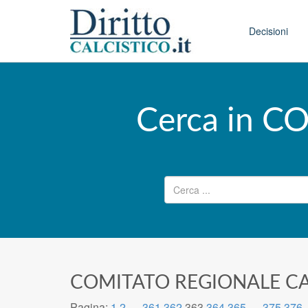
Skip to conten
Main menu
Decisioni
Cerca in 
Ricerca per:
COMITATO REGIONALE C
Pagina:
1
2
…
361
362
363
364
365
…
375
376