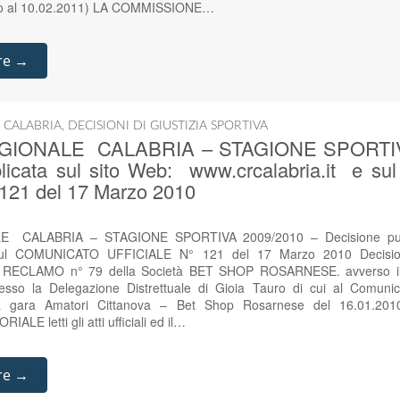
o al 10.02.2011) LA COMMISSIONE…
re →
 CALABRIA
,
DECISIONI DI GIUSTIZIA SPORTIVA
GIONALE CALABRIA – STAGIONE SPORTIVA
blicata sul sito Web: www.crcalabria.it e 
121 del 17 Marzo 2010
 CALABRIA – STAGIONE SPORTIVA 2009/2010 – Decisione pubbl
 sul COMUNICATO UFFICIALE N° 121 del 17 Marzo 2010 Decisio
iale RECLAMO n° 79 della Società BET SHOP ROSARNESE. avverso il 
presso la Delegazione Distrettuale di Gioia Tauro di cui al Comunic
ità gara Amatori Cittanova – Bet Shop Rosarnese del 16.01.2
LE letti gli atti ufficiali ed il…
re →