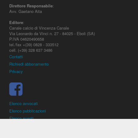
Direttore Responsabile
:
Avv. Gaetano Aita
Editore
:
Canale calcio di Vincenza Canale
Via Leonardo da Vinci n. 27 - 84025 - Eboli (SA)
P.IVA 04620490658
tel./fax +(39) 0828 - 333512
cell. (+39) 328 637 3486
Contatti
Richiedi abbonamento
Privacy
Elenco avvocati
Elenco pubblicazioni
Elenco eventi