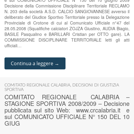
e sul COMUNICATO UFFICIALE N° 150 del 10 giugno 2009
Decisione della Commissione Disciplinare Territoriale RECLAMO
N. 203 della società A.S.D. CALCIO SANGIOVANNESE avverso il
deliberato del Giudice Sportivo Territoriale presso la Delegazione
Provinciale di Crotone di cui al Comunicato Ufficiale n°47 del
28.05.2008 (Squalifiche calciatori ZOJZA Giustino, AUDIA Biagio,
BASILE Pasqualino e BARILLARI Cristian per OTTO gare). LA
COMMISSIONE DISCIPLINARE TERRITORIALE letti gli atti
ufficiali…
Continua a leggere →
COMITATO REGIONALE CALABRIA
,
DECISIONI DI GIUSTIZIA
SPORTIVA
COMITATO REGIONALE CALABRIA –
STAGIONE SPORTIVA 2008/2009 – Decisione
pubblicata sul sito Web: www.crcalabria.it e
sul COMUNICATO UFFICIALE N° 150 DEL 10
GIUG