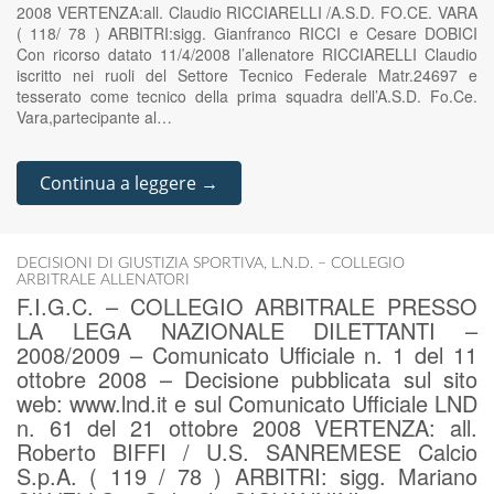
2008 VERTENZA:all. Claudio RICCIARELLI /A.S.D. FO.CE. VARA
( 118/ 78 ) ARBITRI:sigg. Gianfranco RICCI e Cesare DOBICI
Con ricorso datato 11/4/2008 l’allenatore RICCIARELLI Claudio
iscritto nei ruoli del Settore Tecnico Federale Matr.24697 e
tesserato come tecnico della prima squadra dell’A.S.D. Fo.Ce.
Vara,partecipante al…
Continua a leggere →
DECISIONI DI GIUSTIZIA SPORTIVA
,
L.N.D. – COLLEGIO
ARBITRALE ALLENATORI
F.I.G.C. – COLLEGIO ARBITRALE PRESSO
LA LEGA NAZIONALE DILETTANTI –
2008/2009 – Comunicato Ufficiale n. 1 del 11
ottobre 2008 – Decisione pubblicata sul sito
web: www.lnd.it e sul Comunicato Ufficiale LND
n. 61 del 21 ottobre 2008 VERTENZA: all.
Roberto BIFFI / U.S. SANREMESE Calcio
S.p.A. ( 119 / 78 ) ARBITRI: sigg. Mariano