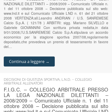
NAZIONALE DILETTANTI – 2008/2009 – Comunicato Ufficiale n.
1 del 11 ottobre 2008 – Decisione pubblicata sul sito web:
www.lnd.it e sul Comunicato Ufficiale LND n. 61 del 21 ottobre
2008 VERTENZA:all.Leandro ANDRIAN / U.S. SANREMESE
Calcio S.p.A. ( 121/78 ) ARBITRI: sigg. Mariano SILVELLO e
Gabriele GIOVANNINI Con scrittura privata redatta,in data
9/01/2008,l’U.S.SANREMESE Calcio S.p.A.stipulava un accordo
economico per la stagione sportiva 2007/08,regolarmente
depositato,che prevedeva un premio di tesseramento in favore
del…
Continua a leggere →
DECISIONI DI GIUSTIZIA SPORTIVA
,
L.N.D. – COLLEGIO
ARBITRALE ALLENATORI
F.I.G.C. – COLLEGIO ARBITRALE PRESSO
LA LEGA NAZIONALE DILETTANTI –
2008/2009 – Comunicato Ufficiale n. 1 del 11
ottobre 2008 – Decisione pubblicata sul sito
web: www.lnd.it e sul Comunicato Ufficiale LND