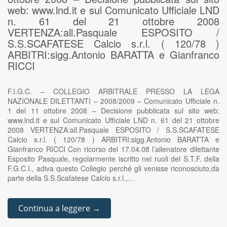
web: www.lnd.it e sul Comunicato Ufficiale LND
n. 61 del 21 ottobre 2008
VERTENZA:all.Pasquale ESPOSITO /
S.S.SCAFATESE Calcio s.r.l. ( 120/78 )
ARBITRI:sigg.Antonio BARATTA e Gianfranco
RICCI
F.I.G.C. – COLLEGIO ARBITRALE PRESSO LA LEGA
NAZIONALE DILETTANTI – 2008/2009 – Comunicato Ufficiale n.
1 del 11 ottobre 2008 – Decisione pubblicata sul sito web:
www.lnd.it e sul Comunicato Ufficiale LND n. 61 del 21 ottobre
2008 VERTENZA:all.Pasquale ESPOSITO / S.S.SCAFATESE
Calcio s.r.l. ( 120/78 ) ARBITRI:sigg.Antonio BARATTA e
Gianfranco RICCI Con ricorso del 17.04.08 l’allenatore dilettante
Esposito Pasquale, regolarmente iscritto nei ruoli del S.T.F. della
F.G.C.I., adiva questo Collegio perché gli venisse riconosciuto,da
parte della S.S.Scafatese Calcio s.r.l.,…
Continua a leggere →