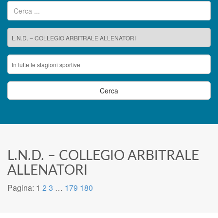
Ricerca per:
L.N.D. – COLLEGIO ARBITRALE
ALLENATORI
Pagina:
1
2
3
…
179
180