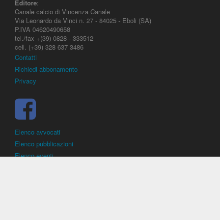
Editore
:
Canale calcio di Vincenza Canale
Via Leonardo da Vinci n. 27 - 84025 - Eboli (SA)
P.IVA 04620490658
tel./fax +(39) 0828 - 333512
cell. (+39) 328 637 3486
Contatti
Richiedi abbonamento
Privacy
Elenco avvocati
Elenco pubblicazioni
Elenco eventi
DirittoCalcistico.it
è il portale giuridico - normativo di riferimento per il
diritto sportivo. E' diretto alla società, al calciatore, all'agente
(procuratore), all'allenatore e contiene norme, regolamenti, decisioni,
sentenze e una banca dati di giurisprudenza di giustizia sportiva.