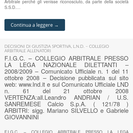
Arbitrale perché gli venisse riconosciuto, da parte della società
S.S.D.…
Continua a leggere →
DECISIONI DI GIUSTIZIA SPORTIVA
,
L.N.D. – COLLEGIO
ARBITRALE ALLENATORI
F.I.G.C. – COLLEGIO ARBITRALE PRESSO
LA LEGA NAZIONALE DILETTANTI –
2008/2009 – Comunicato Ufficiale n. 1 del 11
ottobre 2008 – Decisione pubblicata sul sito
web: www.lnd.it e sul Comunicato Ufficiale LND
n. 61 del 21 ottobre 2008
VERTENZA:all.Leandro ANDRIAN / U.S.
SANREMESE Calcio S.p.A. ( 121/78 )
ARBITRI: sigg. Mariano SILVELLO e Gabriele
GIOVANNINI
F.I.G.C. – COLLEGIO ARBITRALE PRESSO LA LEGA