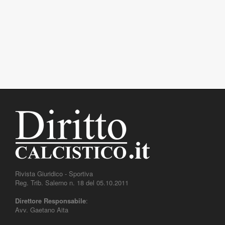
Rivista Giuridico - Sportiva
Reg. Trib. Salerno n. 18 del 05.10.2011
Direttore Responsabile
:
Avv. Gaetano Aita